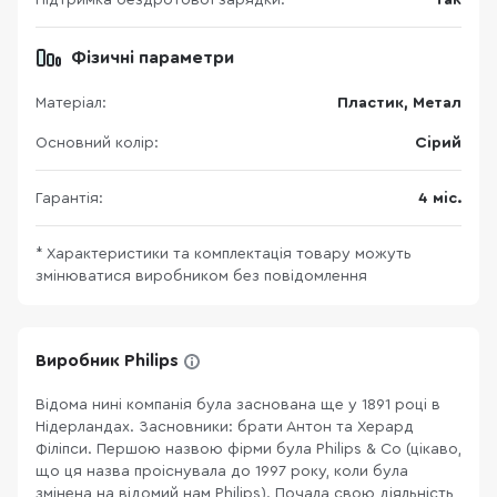
Підтримка бездротової зарядки:
Так
Фізичні параметри
Матеріал:
Пластик, Метал
Основний колір:
Сірий
Гарантія:
4 міс.
* Характеристики та комплектація товару можуть
змінюватися виробником без повідомлення
Виробник Philips
Відома нині компанія була заснована ще у 1891 році в
Нідерландах. Засновники: брати Антон та Херард
Філіпси. Першою назвою фірми була Philips & Co (цікаво,
що ця назва проіснувала до 1997 року, коли була
змінена на відомий нам Philips). Почала свою діяльність