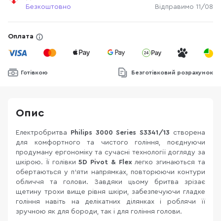
Безкоштовно
Відправимо 11/08
Оплата
Готівкою
Безготівковий розрахунок
Опис
Електробритва
Philips 3000 Series S3341/13
створена
для комфортного та чистого гоління, поєднуючи
продуману ергономіку та сучасні технології догляду за
шкірою. Її голівки
5D Pivot & Flex
легко згинаються та
обертаються у п’яти напрямках, повторюючи контури
обличчя та голови. Завдяки цьому бритва зрізає
щетину трохи вище рівня шкіри, забезпечуючи гладке
гоління навіть на делікатних ділянках і роблячи її
зручною як для бороди, так і для гоління голови.