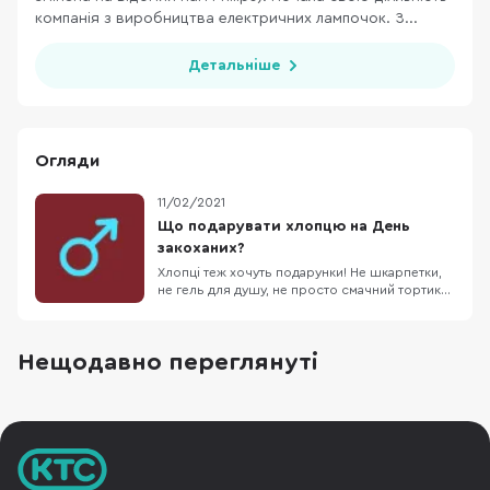
компанія з виробництва електричних лампочок. З...
Детальніше
Огляди
11/02/2021
Що подарувати хлопцю на День
закоханих?
Хлопці теж хочуть подарунки! Не шкарпетки,
не гель для душу, не просто смачний тортик
(хоча як бонус тортик може бути :) ), а
справжній корисний подарунок! ;) Що
подарувати хлопцю на День закоханих? Щоб
Нещодавно переглянуті
відповісти на це питання ми тут порозпитували
знайомих про це свято і подарунки. 70%
хлопців