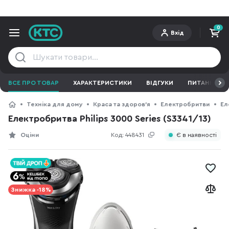
0
Вхід
ВСЕ ПРО ТОВАР
ХАРАКТЕРИСТИКИ
ВІДГУКИ
ПИТАННЯ ТА 
Техніка для дому
Краса та здоров'я
Електробритви
Ел
Електробритва Philips 3000 Series (S3341/13)
Оціни
Код:
448431
Є в наявності
Знижка -18%