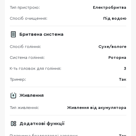
Тип пристрою:
Електробритва
Спосіб очищення:
Під водою
Бритвена система
Спосіб гоління:
Сухе/вологе
Система гоління:
Роторна
К-ть головок для гоління:
3
Тример:
Так
Живлення
Тип живлення:
Живлення від акумулятора
Додаткові функції