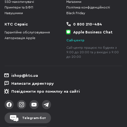
SSD-накопичувачі
Магазини
Принтери та БФП
Політика конфіденційності
Навушники
Black Friday
КТС Сервіс
0 800 210-484
Apple Business Chat
Гарантійне обслуговування
Авторизація Apple
Call-центр
Call-центр працює по буднях з
9:00 до 20:00 та у вихідні з 9:00
до 20:00
ishop@ktc.ua
Написати директору
Повідомити про помилку на сайті
Telegram-бот