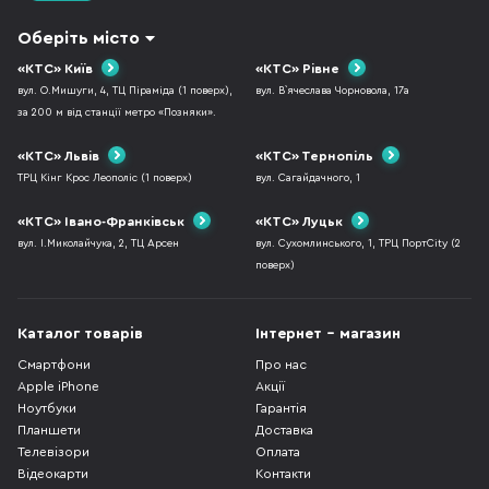
Оберіть місто
«КТС» Київ
«КТС» Рівне
вул. О.Мишуги, 4, ТЦ Піраміда (1 поверх),
вул. В`ячеслава Чорновола, 17а
за 200 м від станції метро «Позняки».
«КТС» Львів
«КТС» Тернопіль
ТРЦ Кінг Крос Леополіс (1 поверх)
вул. Сагайдачного, 1
«КТС» Івано-Франківськ
«КТС» Луцьк
вул. І.Миколайчука, 2, ТЦ Арсен
вул. Сухомлинського, 1, ТРЦ ПортCity (2
поверх)
Каталог товарів
Інтернет - магазин
Смартфони
Про нас
Apple iPhone
Акції
Ноутбуки
Гарантія
Планшети
Доставка
Телевізори
Оплата
Відеокарти
Контакти