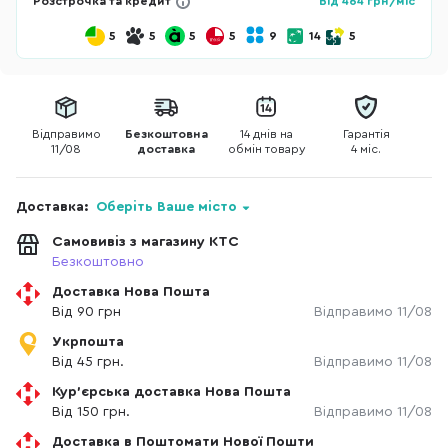
Розстрочка та кредит
Від
464
грн/міс
5
5
5
5
9
14
5
Відправимо
Безкоштовна
14 днів на
Гарантія
11/08
доставка
обмін товару
4 міс.
Доставка:
Оберіть Ваше місто
Самовивіз з магазину КТС
Безкоштовно
Доставка Нова Пошта
Від 90 грн
Відправимо 11/08
Укрпошта
Від 45 грн.
Відправимо 11/08
Кур'єрська доставка Нова Пошта
Від 150 грн.
Відправимо 11/08
Доставка в Поштомати Нової Пошти