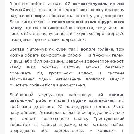
В основі роботи лежать
27 самозаточувальних лез
PowerCut
, які рівномірно підстригають кожну волосину
над рівнем шкіри і зберігають гостроту до двох років.
Леза виготовлені з
гіпоалергенної сталі хірургічного
класу
, що має антикорозійне покриття, тому вони не
лише стійкі до зношування, а й піклуються про здоров’я
шкіри, зменшуючи ризик подразнень.
Бритва підтримує як
сухе
, так і
вологе гоління
, тож
можна обрати комфортний спосіб — із піною чи гелем,
у душі або біля раковини. Завдяки водонепроникності
класу
IPX7
основну частину можна безпечно
промивати під проточною водою, а система
відкривання одним натисканням дозволяє швидко
очистити голівки після використання.
Літій-іонний акумулятор забезпечує
60 хвилин
автономної роботи після 1 години заряджання
, що
приблизно дорівнює 20 процедурам гоління. Якщо
часу обмаль, п’ятихвилинна експрес-зарядка вистачить
для одного повноцінного сеансу. Триступеневий
індикатор на корпусі підкаже, коли батарея майже
розряджена або заряджається. У комплекті є