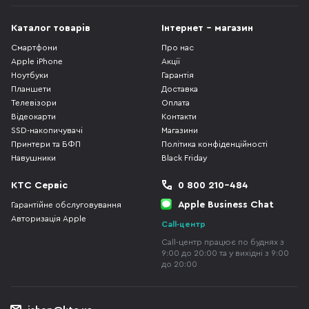
Каталог товарів
Інтернет - магазин
Смартфони
Про нас
Apple iPhone
Акції
Ноутбуки
Гарантія
Планшети
Доставка
Телевізори
Оплата
Відеокарти
Контакти
SSD-накопичувачі
Магазини
Принтери та БФП
Політика конфіденційності
Навушники
Black Friday
КТС Сервіс
0 800 210-484
Apple Business Chat
Гарантійне обслуговування
Авторизація Apple
Call-центр
Call-центр працює по буднях з
9:00 до 20:00 та у вихідні з 9:00
до 20:00