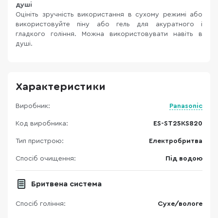
душі
Оцініть зручність використання в сухому режимі або
використовуйте піну або гель для акуратного і
гладкого гоління. Можна використовувати навіть в
душі.
Характеристики
Виробник:
Panasonic
Код виробника:
ES-ST25KS820
Тип пристрою:
Електробритва
Спосіб очищення:
Під водою
Бритвена система
Спосіб гоління:
Сухе/вологе