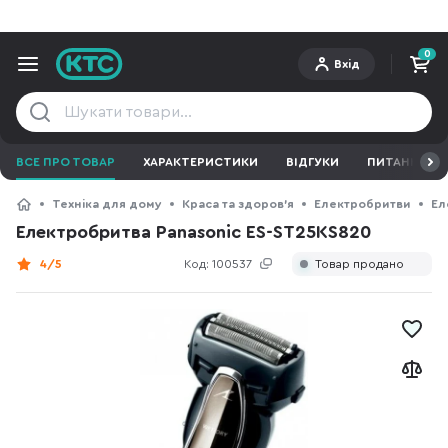
0
Вхід
ВСЕ ПРО ТОВАР
ХАРАКТЕРИСТИКИ
ВІДГУКИ
ПИТАННЯ ТА 
Техніка для дому
Краса та здоров'я
Електробритви
Ел
Електробритва Panasonic ES-ST25KS820
4/5
Код:
100537
Товар продано