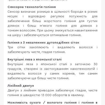
Сенсорна технологія гоління
Сенсор визначає різницю в щільності бороди в різних
місцях і відповідно регулює потужність для
забезпечення більш жорсткого гоління для густих
ділянок і більш м'якого гоління для ділянок з
тонким волоссям. При цьому знижується навантаження
на шкіру і забезпечується оптимальне гоління.
Гоління з 3 незалежних дугоподібних сіток
Три сітки захоплюють і видаляють волосся і
забезпечують чисте, гладке гоління.
Внутрішні леза з японської сталі
Внутрішні леза з японської сталі з заточкою 30
градусів, створені із застосуванням нанотехнологій і
видаляють волосся у самих коренів, тим самим
забезпечуючи ще більш чисте гоління.
Лінійний двигун
Двигун з лінійним приводом забезпечує гладке, чисте
гоління зі швидкістю 13 000 оборотів в хвилину.
Можливість сухого / вологого гоління і гоління в