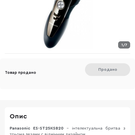
1/7
Продано
Товар продано
Опис
Panasonic ES-ST25KS820
- інтелектуальна бритва з
трьома лезами c відмінним дизайном.