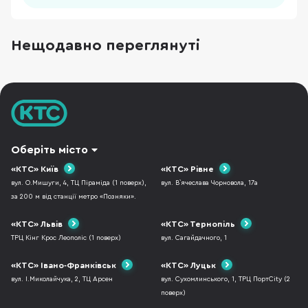
Нещодавно переглянуті
Оберіть місто
«КТС» Київ
«КТС» Рівне
вул. О.Мишуги, 4, ТЦ Піраміда (1 поверх),
вул. В`ячеслава Чорновола, 17а
за 200 м від станції метро «Позняки».
«КТС» Львів
«КТС» Тернопіль
ТРЦ Кінг Крос Леополіс (1 поверх)
вул. Сагайдачного, 1
«КТС» Івано-Франківськ
«КТС» Луцьк
вул. І.Миколайчука, 2, ТЦ Арсен
вул. Сухомлинського, 1, ТРЦ ПортCity (2
поверх)