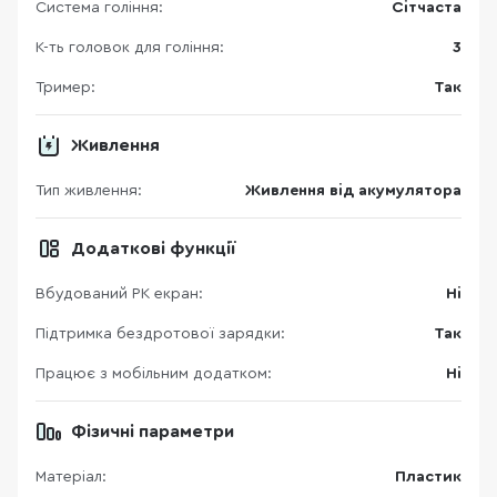
Система гоління:
Сітчаста
К-ть головок для гоління:
3
Тример:
Так
Живлення
Тип живлення:
Живлення від акумулятора
Додаткові функції
Вбудований РК екран:
Ні
Підтримка бездротової зарядки:
Так
Працює з мобільним додатком:
Ні
Фізичні параметри
Матеріал:
Пластик