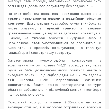
аналізує стан бороди, автоматично регулюючи силу
гоління для ідеального результату без подразнень.
Ця електробритва оснащена передовою системою з
трьома незалежними лезами
з подвійним ріжучим
контуром
. Два внутрішні леза забезпечують глибоке та
чисте зрізання, а
гнучкий тример
із лазерним
гравіюванням зменшує тертя та делікатно контактує зі
шкірою, не тягнучи волосся. Внутрішнє лезо з
нержавіючої сталі виготовляється за допомогою 18
високоточних процесів штампування, що гарантує
гладкий зріз і довготривалу гостроту.
Запатентована куполоподібна конструкція з
ефективним кутом гоління 146,2° збільшує гнучкість
рухів на 54%, дозволяючи легко голитися навіть у
складних зонах — під підборіддям, на шиї та вздовж
лінії щелепи. Вісім направляючих елементів
допомагають бритві точно повторювати контури
обличчя, забезпечуючи рівномірний контакт і комфорт
під час кожного руху.
Монолітний корпус із міцним 2.5D-склом не лише
виглядає стильно, а й запобігає потраплянню волосків