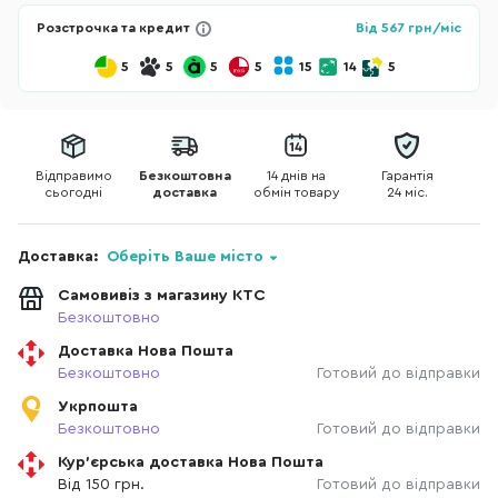
Розстрочка та кредит
Від
567
грн/міс
5
5
5
5
15
14
5
Відправимо
Безкоштовна
14 днів на
Гарантія
сьогодні
доставка
обмін товару
24 міс.
Доставка:
Оберіть Ваше місто
Самовивіз з магазину КТС
Безкоштовно
Доставка Нова Пошта
Безкоштовно
Готовий до відправки
Укрпошта
Безкоштовно
Готовий до відправки
Кур'єрська доставка Нова Пошта
Від 150 грн.
Готовий до відправки