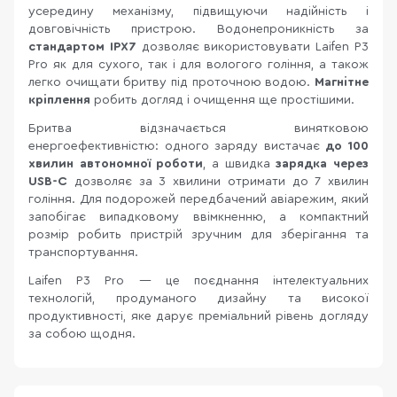
усередину механізму, підвищуючи надійність і
довговічність пристрою. Водонепроникність за
стандартом IPX7
дозволяє використовувати Laifen P3
Pro як для сухого, так і для вологого гоління, а також
легко очищати бритву під проточною водою.
Магнітне
кріплення
робить догляд і очищення ще простішими.
Бритва відзначається винятковою
енергоефективністю: одного заряду вистачає
до 100
хвилин автономної роботи
, а швидка
зарядка
через
USB-C
дозволяє за 3 хвилини отримати до 7 хвилин
гоління. Для подорожей передбачений авіарежим, який
запобігає випадковому ввімкненню, а компактний
розмір робить пристрій зручним для зберігання та
транспортування.
Laifen P3 Pro — це поєднання інтелектуальних
технологій, продуманого дизайну та високої
продуктивності, яке дарує преміальний рівень догляду
за собою щодня.