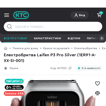
0
Вхід
ВСЕ ПРО ТОВАР
ХАРАКТЕРИСТИКИ
ВІДГУКИ
ПИТАННЯ ТА 
Техніка для дому
Краса та здоров'я
Електробритви
Ел
Електробритва Laifen P3 Pro Silver (1ER91-A-
XX-SI-001)
Оціни
Код:
457055
Є в наявності
Знижка -23%