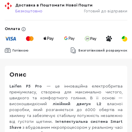
Доставка в Поштомати Нової Пошти
Безкоштовно
Готовий до відправки
Оплата
Готівкою
Безготівковий розрахунок
Опис
Laifen P3 Pro
— це інноваційна електробритва
преміумкласу, створена для максимально чистого,
швидкого та комфортного гоління. В її основі —
високошвидкісний
лінійний двигун L2
власної
розробки, який розганяється до 6000 обертів на
хвилину та забезпечує стабільну потужність незалежно
від густоти щетини.
Інтелектуальна система Smart
Shave
з вбудованим мікропроцесором у реальному часі