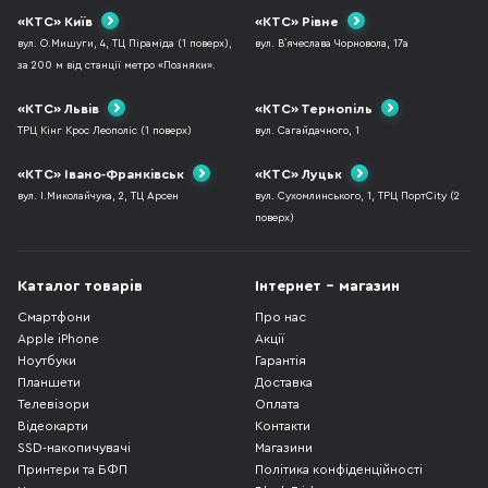
«КТС» Київ
«КТС» Рівне
вул. О.Мишуги, 4, ТЦ Піраміда (1 поверх),
вул. В`ячеслава Чорновола, 17а
за 200 м від станції метро «Позняки».
«КТС» Львів
«КТС» Тернопіль
ТРЦ Кінг Крос Леополіс (1 поверх)
вул. Сагайдачного, 1
«КТС» Івано-Франківськ
«КТС» Луцьк
вул. І.Миколайчука, 2, ТЦ Арсен
вул. Сухомлинського, 1, ТРЦ ПортCity (2
поверх)
Каталог товарів
Інтернет - магазин
Смартфони
Про нас
Apple iPhone
Акції
Ноутбуки
Гарантія
Планшети
Доставка
Телевізори
Оплата
Відеокарти
Контакти
SSD-накопичувачі
Магазини
Принтери та БФП
Політика конфіденційності