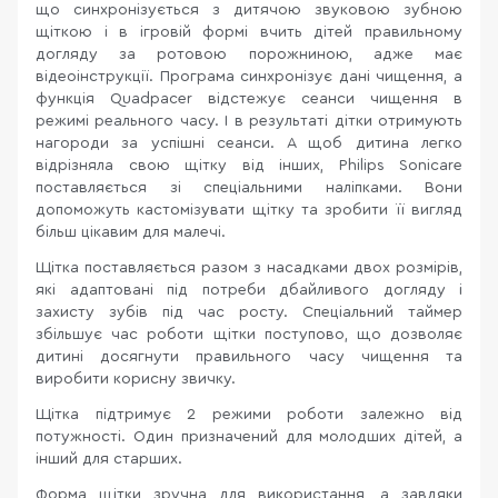
що синхронізується з дитячою звуковою зубною
щіткою і в ігровій формі вчить дітей правильному
догляду за ротовою порожниною, адже має
відеоінструкції. Програма синхронізує дані чищення, а
функція Quadpacer відстежує сеанси чищення в
режимі реального часу. І в результаті дітки отримують
нагороди за успішні сеанси. А щоб дитина легко
відрізняла свою щітку від інших, Philips Sonicare
поставляється зі спеціальними наліпками. Вони
допоможуть кастомізувати щітку та зробити її вигляд
більш цікавим для малечі.
Щітка поставляється разом з насадками двох розмірів,
які адаптовані під потреби дбайливого догляду і
захисту зубів під час росту. Спеціальний таймер
збільшує час роботи щітки поступово, що дозволяє
дитині досягнути правильного часу чищення та
виробити корисну звичку.
Щітка підтримує 2 режими роботи залежно від
потужності. Один призначений для молодших дітей, а
інший для старших.
Форма щітки зручна для використання, а завдяки