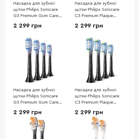
Насадка для зубної
Насадка для зубної
щітки Philips Sonicare
щітки Philips Sonicare
G3 Premium Gum Care
C3 Premium Plaque
White 4 pcs
Defence White 4pcs
2 299 грн
2 299 грн
(HX9054/87)
(HX9044/87)
Насадка для зубної
Насадка для зубної
щітки Philips Sonicare
щітки Philips Sonicare
G3 Premium Gum Care
C3 Premium Plaque
Black 4pcs (HX9054/88)
Defence Black 4pcs
2 299 грн
2 299 грн
(HX9044/88)