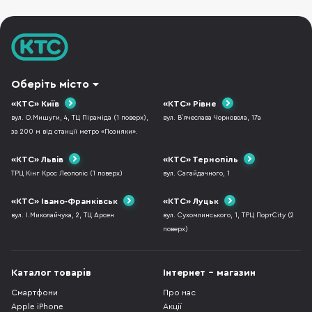
Оберіть місто
«КТС» Київ
«КТС» Рівне
вул. О.Мишуги, 4, ТЦ Піраміда (1 поверх),
вул. В`ячеслава Чорновола, 17а
за 200 м від станції метро «Позняки».
«КТС» Львів
«КТС» Тернопіль
ТРЦ Кінг Крос Леополіс (1 поверх)
вул. Сагайдачного, 1
«КТС» Івано-Франківськ
«КТС» Луцьк
вул. І.Миколайчука, 2, ТЦ Арсен
вул. Сухомлинського, 1, ТРЦ ПортCity (2
поверх)
Каталог товарів
Інтернет - магазин
Смартфони
Про нас
Apple iPhone
Акції