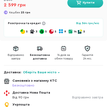
3 599
Купити
2 599 грн
Кешбек
25 грн
Розстрочка та кредит
Від
364
грн/міс
5
3
5
5
9
14
5
Відправимо
Безкоштовна
14 днів на
Гарантія
завтра
доставка
обмін товару
24 міс.
Доставка:
Оберіть Ваше місто
Самовивіз з магазину КТС
Безкоштовно
Доставка Нова Пошта
Від 90 грн
Відправимо завтра
Укрпошта