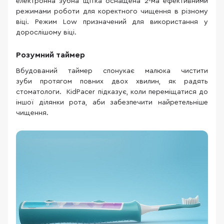
електронна зубна щітка оснащена 2-ма ефективними
режимами роботи для коректного чищення в різному
віці. Режим Low призначений для використання у
дорослішому віці.
Розумний таймер
Вбудований таймер спонукає малюка чистити
зуби протягом повних двох хвилин, як радять
стоматологи. KidPacer підказує, коли переміщатися до
іншої ділянки рота, аби забезпечити найретельніше
чищення.