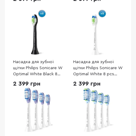
(HX9094/87)
Насадка для зубної
Насадка для зубної
щітки Philips Sonicare W
щітки Philips Sonicare W
Optimal White Black 8
Optimal White 8 pcs
pcs (HX6068/88)
(HX6068/87)
2 399 грн
2 399 грн