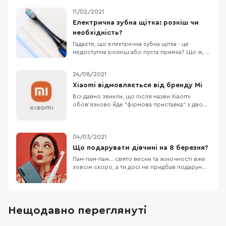
11/02/2021
Електрична зубна щітка: розкіш чи
необхідність?
Гадаєте, що електрична зубна щітка - це
недоступна розкіш або пуста примха? Що ж,
сьогодні ми зруйнуємо цей міф на
прикладі двох зубних щіток від Xiaomi з різної
24/08/2021
цінової категорії: Xiaomi T100 та Xiaomi
Soocas X3U. Летс гоу :) Дизайн Обидві щітки
Xiaomi відмовляється від бренду Mi
виконані у фірмовому мінімалістичному
Всі давно звикли, що після назви Xiaomi
дизайні. Во
обов’язково йде “фірмова приставка” з двох
букв “Mi”, але Xiaomi вирішила поступово
відмовлятися від цього бренду і тепер в назві
буде використовуватися просто “Xiaomi”. Хто
був уважний, то помітив, що на останній
04/03/2021
презентації Xiaomi, де був представлений
Що подарувати дівчині на 8 березня?
новий
Пам-пам-пам… свято весни та жіночності вже
зовсім скоро, а ти досі не придбав подарунок
для своєї квіточки? Не хвилюйся! Ми
допоможемо тобі зробити цей день для неї
незабутнім:) Отож, відкривай нотатки та
записуй покрокову інструкцію! Обов'язково
почни ранок 8 березня з приємних та милих
Нещодавно переглянуті
сюрп