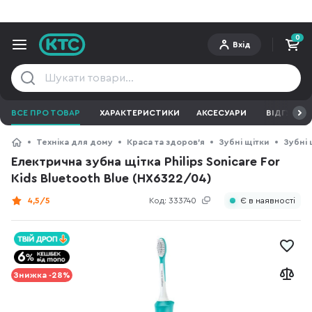
0
Вхід
ВСЕ ПРО ТОВАР
ХАРАКТЕРИСТИКИ
АКСЕСУАРИ
ВІДГУКИ
Техніка для дому
Краса та здоров'я
Зубні щітки
Зубні 
Електрична зубна щітка Philips Sonicare For
Kids Bluetooth Blue (HX6322/04)
4,5/5
Код:
333740
Є в наявності
Знижка -28%