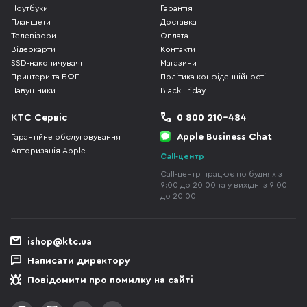
Ноутбуки
Гарантія
Планшети
Доставка
Телевізори
Оплата
Відеокарти
Контакти
SSD-накопичувачі
Магазини
Принтери та БФП
Політика конфіденційності
Навушники
Black Friday
КТС Сервіс
0 800 210-484
Apple Business Chat
Гарантійне обслуговування
Авторизація Apple
Call-центр
Call-центр працює по буднях з
9:00 до 20:00 та у вихідні з 9:00
до 20:00
ishop@ktc.ua
Написати директору
Повідомити про помилку на сайті