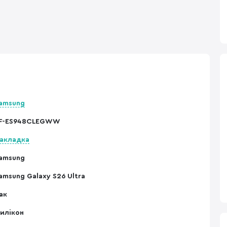
amsung
F-ES948CLEGWW
акладка
amsung
amsung Galaxy S26 Ultra
ак
илікон