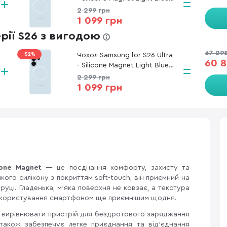
(EF-ES948CLEGWW)
2 299 грн
1 099 грн
ерії S26 з вигодою
67 29
-52%
Чохол Samsung for S26 Ultra
60 8
- Silicone Magnet Light Blue
(EF-ES948CLEGWW)
2 299 грн
1 099 грн
cone Magnet
— це поєднання комфорту, захисту та
кого силікону з покриттям soft-touch, він приємний на
руці. Гладенька, м'яка поверхня не ковзає, а текстура
чи користування смартфоном ще приємнішим щодня.
о вирівнювати пристрій для бездротового заряджання
також забезпечує легке приєднання та від'єднання