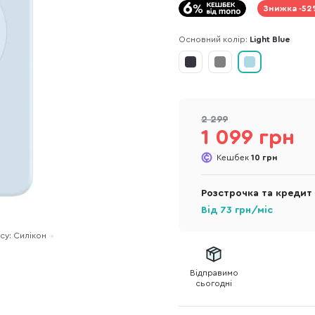
Знижка -52
Основний колір:
Light Blue
2 299
1 099 грн
Кешбек
10 грн
Розстрочка та кредит
Від
73
грн/міс
су: Силікон
Відправимо
сьогодні