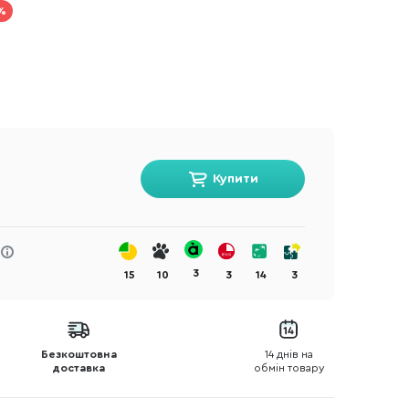
%
Купити
3
15
10
3
14
3
Безкоштовна
14 днів на
доставка
обмін товару