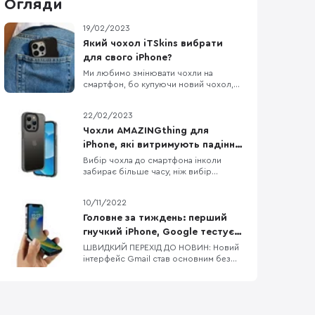
Огляди
19/02/2023
Який чохол iTSkins вибрати
для свого iPhone?
Ми любимо змінювати чохли на
смартфон, бо купуючи новий чохол,
по відчуттях ніби купив новий
смартфон. Власникам iPhone,
22/02/2023
пощастило більше, бо вибір чохлів до
Apple неймовірно різноманітний.
Чохли AMAZINGthing для
Дивитися картинки чохлів на сайті
iPhone, які витримують падіння
звісно приємно, але краще
з висоти до 3 метрів
Вибір чохла до смартфона інколи
подивитись на них вживу, тому
забирає більше часу, ніж вибір
сьогодні потестимо к
смартфона, бо різноманітність кейсів
просто зашкалює, особливо якщо
10/11/2022
говорити про чохли до iPhone. Одна з
компаній, яка давно себе
Головне за тиждень: перший
зарекомендувала як виробник якісних,
гнучкий iPhone, Google тестує
довговічних та красивих аксесуарів до
процесори для Pixel 8/8 Pro,
ШВИДКИЙ ПЕРЕХІД ДО НОВИН: Новий
iPhone — це AMAZINGthing. В них
інтерфейс Gmail став основним без
флагманський процесор від
можливості зміни на попередній
MediaTek
Dimensity 9200 — новий процесор від
MediaTek Google тестує процесори
для Pixel 8 та Pixel 8 Pro Офіційні