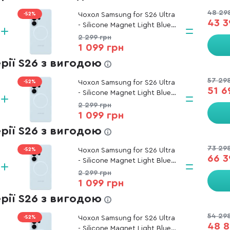
48 29
-52%
Чохол Samsung for S26 Ultra
43 3
- Silicone Magnet Light Blue
(EF-ES948CLEGWW)
2 299 грн
1 099 грн
ерії S26 з вигодою
57 29
-52%
Чохол Samsung for S26 Ultra
51 6
- Silicone Magnet Light Blue
(EF-ES948CLEGWW)
2 299 грн
1 099 грн
ерії S26 з вигодою
73 29
-52%
Чохол Samsung for S26 Ultra
66 3
- Silicone Magnet Light Blue
(EF-ES948CLEGWW)
2 299 грн
1 099 грн
ерії S26 з вигодою
54 29
-52%
Чохол Samsung for S26 Ultra
48 8
- Silicone Magnet Light Blue