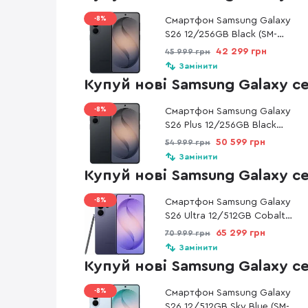
-8%
Смартфон Samsung Galaxy
S26 12/256GB Black (SM-
S942BZKGEUC)
42 299 грн
45 999 грн
Замінити
Купуй нові Samsung Galaxy с
-8%
Смартфон Samsung Galaxy
S26 Plus 12/256GB Black
(SM-S947BZKDEUC)
50 599 грн
54 999 грн
Замінити
Купуй нові Samsung Galaxy с
-8%
Смартфон Samsung Galaxy
S26 Ultra 12/512GB Cobalt
Violet (SM-S948BZVGEUC)
65 299 грн
70 999 грн
Замінити
Купуй нові Samsung Galaxy с
-8%
Смартфон Samsung Galaxy
S26 12/512GB Sky Blue (SM-