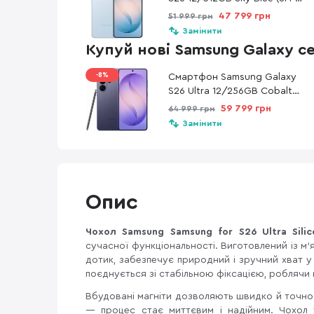
S942BLBHEUC)
47 799 грн
51 999 грн
Замінити
Купуй нові Samsung Galaxy с
-8%
Смартфон Samsung Galaxy
S26 Ultra 12/256GB Cobalt
Violet (SM-S948BZVDEUC)
59 799 грн
64 999 грн
Замінити
Опис
Чохол Samsung Samsung
for S26 Ultra Sili
сучасної функціональності. Виготовлений із м'я
дотик, забезпечує природний і зручний хват у 
поєднується зі стабільною фіксацією, робля
Вбудовані магніти дозволяють швидко й точн
— процес стає миттєвим і надійним. Чохол 