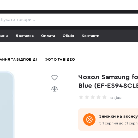
зини
Доставка
Оплата
Обмін
Контакти
АННЯ ТА ВІДПОВІДІ
ФОТО ТА ВІДЕО
Чохол Samsung for
Blue (EF-ES948
Оціни
Знижки на аксес
З 1 серпня до 31 сер