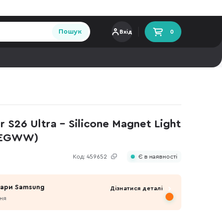
Пошук
Вхід
0
 S26 Ultra - Silicone Magnet Light
CLEGWW)
Код:
459652
Є в наявності
уари Samsung
Дізнатися деталі
пня