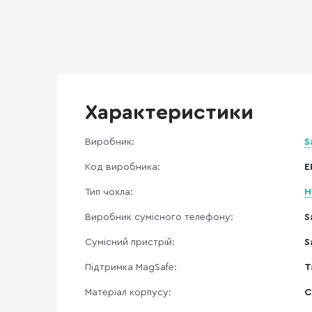
Характеристики
Виробник:
S
Код виробника:
E
Тип чохла:
Н
Виробник сумісного телефону:
S
Сумісний пристрій:
S
Підтримка MagSafe:
Т
Матеріал корпусу:
С