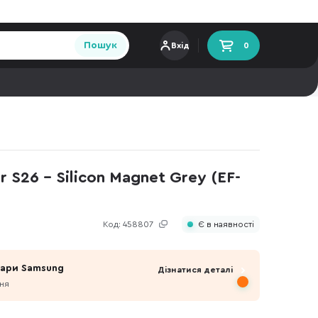
Пошук
Вхід
0
 S26 - Silicon Magnet Grey (EF-
Код:
458807
Є в наявності
уари Samsung
Дізнатися деталі
пня