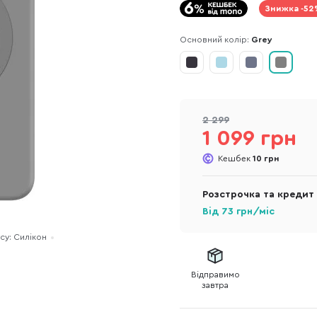
Знижка -52
Основний колір:
Grey
2 299
1 099 грн
Кешбек
10 грн
Розстрочка та кредит
Від
73
грн/міс
су: Силікон
Відправимо
завтра