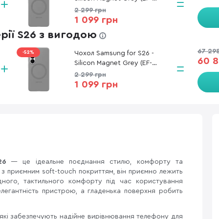
ES942CJEGWW)
2 299 грн
1 099 грн
ерії S26 з вигодою
67 29
-52%
Чохол Samsung for S26 -
60 8
Silicon Magnet Grey (EF-
ES942CJEGWW)
2 299 грн
1 099 грн
26
— це ідеальне поєднання стилю, комфорту та
 з приємним soft-touch покриттям, він приємно лежить
дного, тактильного комфорту під час користування
легантність пристрою, а гладенька поверхня робить
 які забезпечують надійне вирівнювання телефону для