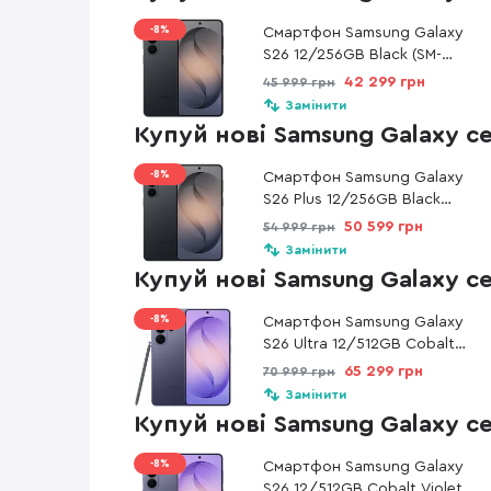
-8%
Смартфон Samsung Galaxy
S26 12/256GB Black (SM-
S942BZKGEUC)
42 299 грн
45 999 грн
Замінити
Купуй нові Samsung Galaxy с
-8%
Смартфон Samsung Galaxy
S26 Plus 12/256GB Black
(SM-S947BZKDEUC)
50 599 грн
54 999 грн
Замінити
Купуй нові Samsung Galaxy с
-8%
Смартфон Samsung Galaxy
S26 Ultra 12/512GB Cobalt
Violet (SM-S948BZVGEUC)
65 299 грн
70 999 грн
Замінити
Купуй нові Samsung Galaxy с
-8%
Смартфон Samsung Galaxy
S26 12/512GB Cobalt Violet