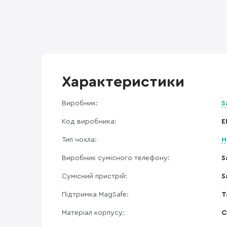
Характеристики
Виробник:
S
Код виробника:
E
Тип чохла:
Н
Виробник сумісного телефону:
S
Сумісний пристрій:
S
Підтримка MagSafe:
Т
Матеріал корпусу:
С