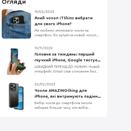
Огляди
19/02/2023
Який чохол iTSkins вибрати
для свого iPhone?
Ми любимо змінювати чохли на
смартфон, бо купуючи новий чохол,
по відчуттях ніби купив новий
смартфон. Власникам iPhone,
10/11/2022
пощастило більше, бо вибір чохлів до
Apple неймовірно різноманітний.
Головне за тиждень: перший
Дивитися картинки чохлів на сайті
гнучкий iPhone, Google тестує
звісно приємно, але краще
процесори для Pixel 8/8 Pro,
ШВИДКИЙ ПЕРЕХІД ДО НОВИН: Новий
подивитись на них вживу, тому
інтерфейс Gmail став основним без
флагманський процесор від
сьогодні потестимо к
можливості зміни на попередній
MediaTek
Dimensity 9200 — новий процесор від
22/02/2023
MediaTek Google тестує процесори
для Pixel 8 та Pixel 8 Pro Офіційні
Чохли AMAZINGthing для
верифіковані акаунти в Twitter
iPhone, які витримують падіння
отримають відмітку Official Apple
з висоти до 3 метрів
Вибір чохла до смартфона інколи
планує скоротити фразу «Hi
забирає більше часу, ніж вибір
смартфона, бо різноманітність кейсів
просто зашкалює, особливо якщо
говорити про чохли до iPhone. Одна з
компаній, яка давно себе