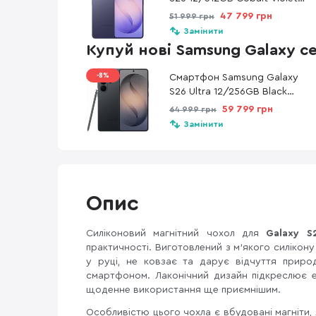
(SM-S942BZVHEUC)
47 799 грн
51 999 грн
Замінити
Купуй нові Samsung Galaxy с
-8%
Смартфон Samsung Galaxy
S26 Ultra 12/256GB Black
(SM-S948BZKDEUC)
59 799 грн
64 999 грн
Замінити
Опис
Силіконовий магнітний чохол для
Galaxy S
практичності. Виготовлений з м'якого силікону
у руці, не ковзає та дарує відчуття приро
смартфоном. Лаконічний дизайн підкреслює е
щоденне використання ще приємнішим.
Особливістю цього чохла є вбудовані магніти,