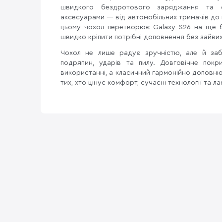
швидкого бездротового заряджання та ст
аксесуарами — від автомобільних тримачів до 
цьому чохол перетворює Galaxy S26 на ще б
швидко кріпити потрібні доповнення без зайвих
Чохол не лише радує зручністю, але й заб
подряпин, ударів та пилу. Довговічне покр
використанні, а класичний гармонійно доповнює
тих, хто цінує комфорт, сучасні технології та л