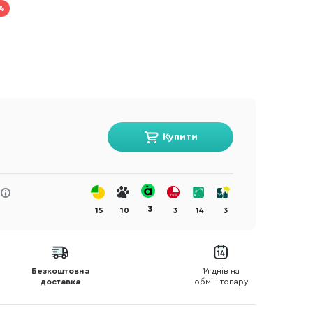
%
Купити
3
15
10
3
14
3
Безкоштовна
14 днів на
доставка
обмін товару