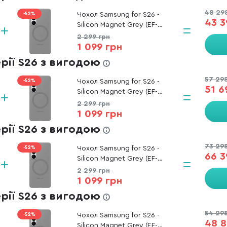
48 29
-52%
Чохол Samsung for S26 -
43 3
Silicon Magnet Grey (EF-
ES942CJEGWW)
2 299 грн
1 099 грн
ерії S26 з вигодою
57 29
-52%
Чохол Samsung for S26 -
51 6
Silicon Magnet Grey (EF-
ES942CJEGWW)
2 299 грн
1 099 грн
ерії S26 з вигодою
73 29
-52%
Чохол Samsung for S26 -
66 3
Silicon Magnet Grey (EF-
ES942CJEGWW)
2 299 грн
1 099 грн
ерії S26 з вигодою
54 29
-52%
Чохол Samsung for S26 -
48 8
Silicon Magnet Grey (EF-