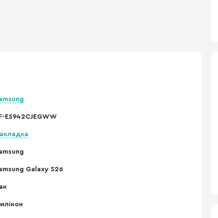
amsung
F-ES942CJEGWW
акладка
amsung
amsung Galaxy S26
ак
илікон