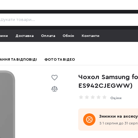
зини
Доставка
Оплата
Обмін
Контакти
АННЯ ТА ВІДПОВІДІ
ФОТО ТА ВІДЕО
Чохол Samsung for
ES942CJEGWW)
Оціни
Знижки на аксес
З 1 серпня до 31 сер