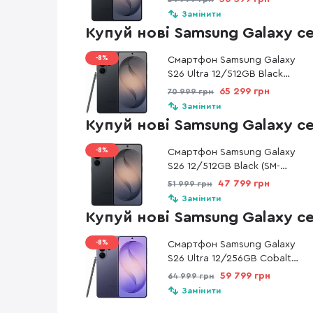
Замінити
Купуй нові Samsung Galaxy с
-8%
Смартфон Samsung Galaxy
S26 Ultra 12/512GB Black
(SM-S948BZKGEUC)
65 299 грн
70 999 грн
Замінити
Купуй нові Samsung Galaxy с
-8%
Смартфон Samsung Galaxy
S26 12/512GB Black (SM-
S942BZKHEUC)
47 799 грн
51 999 грн
Замінити
Купуй нові Samsung Galaxy с
-8%
Смартфон Samsung Galaxy
S26 Ultra 12/256GB Cobalt
Violet (SM-S948BZVDEUC)
59 799 грн
64 999 грн
Замінити