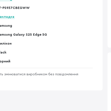
F-PS937CBEGWW
акладка
amsung
amsung Galaxy S25 Edge 5G
илікон
lack
орний
уть змінюватися виробником без повідомлення