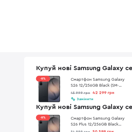
Купуй нові Samsung Galaxy с
-8%
Смартфон Samsung Galaxy
S26 12/256GB Black (SM-
S942BZKGEUC)
42 299 грн
45 999 грн
Замінити
Купуй нові Samsung Galaxy с
-8%
Смартфон Samsung Galaxy
S26 Plus 12/256GB Black
(SM-S947BZKDEUC)
50 599 грн
54 999 грн