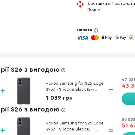
Доставка в Поштомати
Пошти
Оплата
ерії S26 з вигодою
47 03
Чохол Samsung for S25 Edge
43 3
S937 - Silicone Black (EF-
PS937CBEGWW)
1 039 грн
ерії S26 з вигодою
56 03
Чохол Samsung for S25 Edge
51 6
S937 - Silicone Black (EF-