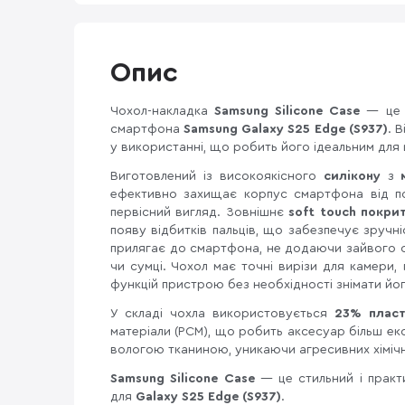
Опис
Чохол-накладка
Samsung Silicone Case
— це 
смартфона
Samsung Galaxy S25 Edge (S937)
. 
у використанні, що робить його ідеальним для
Виготовлений із високоякісного
силікону
з
ефективно захищає корпус смартфона від под
первісний вигляд. Зовнішнє
soft touch
покри
появу відбитків пальців, що забезпечує зручн
прилягає до смартфона, не додаючи зайвого 
чи сумці. Чохол має точні вирізи для камери,
функцій пристрою без необхідності знімати йог
У складі чохла використовується
23% плас
матеріали (PCM), що робить аксесуар більш е
вологою тканиною, уникаючи агресивних хімічн
Samsung Silicone
Case
— це стильний і практи
для
Galaxy S25 Edge (S937)
.