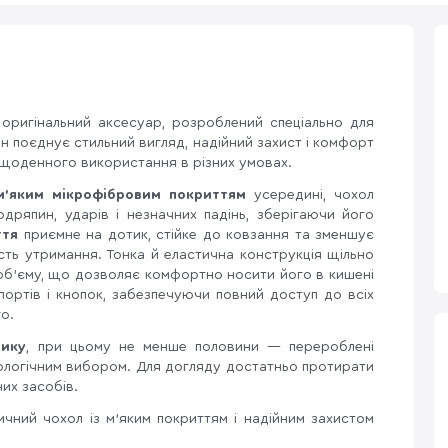
оригінальний аксесуар, розроблений спеціально для
Він поєднує стильний вигляд, надійний захист і комфорт
 щоденного використання в різних умовах.
м’яким мікрофібровим покриттям
усередині, чохол
ряпин, ударів і незначних падінь, зберігаючи його
ття
приємне на дотик, стійке до ковзання та зменшує
ість утримання. Тонка й еластична конструкція щільно
об’єму, що дозволяє комфортно носити його в кишені
 портів і кнопок, забезпечуючи повний доступ до всіх
о.
тику
, при цьому не менше половини — перероблені
кологічним вибором. Для догляду достатньо протирати
их засобів.
чний чохол із м’яким покриттям і надійним захистом