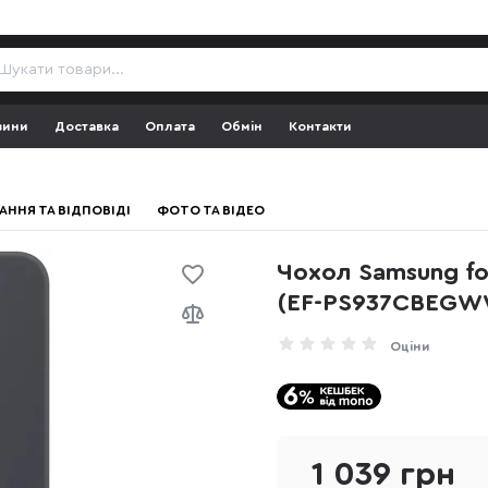
зини
Доставка
Оплата
Обмін
Контакти
АННЯ ТА ВІДПОВІДІ
ФОТО ТА ВІДЕО
Чохол Samsung for
(EF-PS937CBEGW
Оціни
1 039 грн