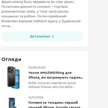
фірми можна було перевести як «три зірки».
Початкова діяльність компанії – торгівля
різноманітною їжею, у тому числі рисом,
локшиною та рибою. Потім корейський
бізнесмен вирішив спіймати вдачу у будівництві
та на...
Детальніше
Огляди
22/02/2023
Чохли AMAZINGthing для
iPhone, які витримують падіння
з висоти до 3 метрів
Вибір чохла до смартфона інколи
забирає більше часу, ніж вибір
смартфона, бо різноманітність кейсів
просто зашкалює, особливо якщо
10/11/2022
говорити про чохли до iPhone. Одна з
компаній, яка давно себе
Головне за тиждень: перший
зарекомендувала як виробник якісних,
гнучкий iPhone, Google тестує