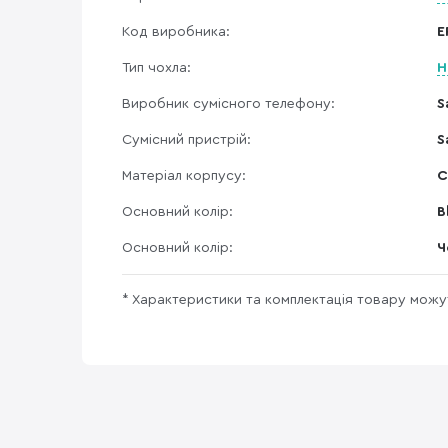
Код виробника:
E
Тип чохла:
Н
Виробник сумісного телефону:
S
Сумісний пристрій:
S
Матеріал корпусу:
С
Основний колір:
B
Основний колір:
Ч
* Характеристики та комплектація товару мож