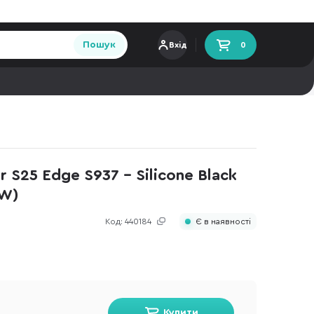
Пошук
Вхід
0
 S25 Edge S937 - Silicone Black
W)
Код:
440184
Є в наявності
Купити