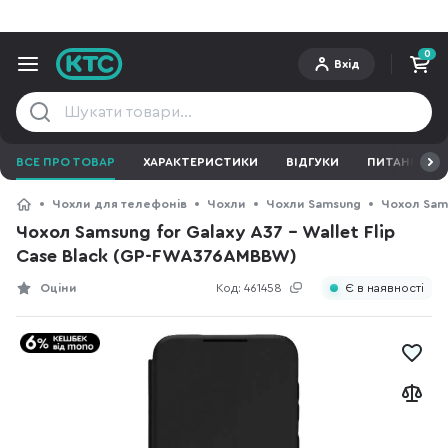
0
Вхід
ВСЕ ПРО ТОВАР
ХАРАКТЕРИСТИКИ
ВІДГУКИ
ПИТАННЯ ТА 
Чохли для телефонів
Чохли
Чохли Samsung
Чохол Sams
Чохол Samsung for Galaxy A37 - Wallet Flip
Case Black (GP-FWA376AMBBW)
Оціни
Код:
461458
Є в наявності