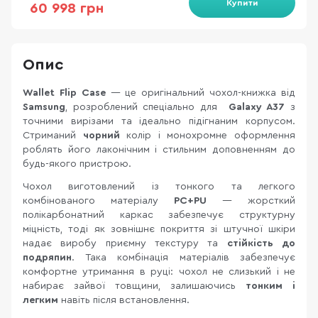
Купити
60 998 грн
Опис
Wallet Flip Case
— це оригінальний чохол-книжка від
Samsung
, розроблений спеціально для
Galaxy A37
з
точними вирізами та ідеально підігнаним корпусом.
Стриманий
чорний
колір і монохромне оформлення
роблять його лаконічним і стильним доповненням до
будь-якого пристрою.
Чохол виготовлений із тонкого та легкого
комбінованого матеріалу
PC+PU
— жорсткий
полікарбонатний каркас забезпечує структурну
міцність, тоді як зовнішнє покриття зі штучної шкіри
надає виробу приємну текстуру та
стійкість до
подряпин
. Така комбінація матеріалів забезпечує
комфортне утримання в руці: чохол не слизький і не
набирає зайвої товщини, залишаючись
тонким і
легким
навіть після встановлення.