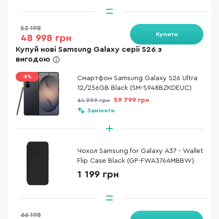
53 198
Купити
48 998 грн
Купуй нові Samsung Galaxy серії S26 з
вигодою
-8%
Смартфон Samsung Galaxy S26 Ultra
12/256GB Black (SM-S948BZKDEUC)
59 799 грн
64 999 грн
Замінити
Чохол Samsung for Galaxy A37 - Wallet
Flip Case Black (GP-FWA376AMBBW)
1 199 грн
66 198