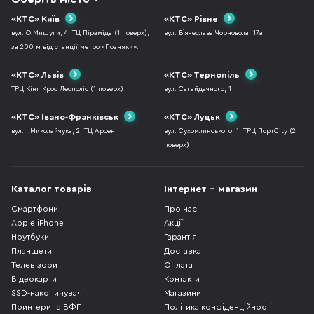
«КТС» Київ
«КТС» Рівне
вул. О.Мишуги, 4, ТЦ Піраміда (1 поверх),
вул. В`ячеслава Чорновола, 17а
за 200 м від станції метро «Позняки».
«КТС» Львів
«КТС» Тернопіль
ТРЦ Кінг Крос Леополіс (1 поверх)
вул. Сагайдачного, 1
«КТС» Івано-Франківськ
«КТС» Луцьк
вул. І.Миколайчука, 2, ТЦ Арсен
вул. Сухомлинського, 1, ТРЦ ПортCity (2
поверх)
Каталог товарів
Інтернет - магазин
Смартфони
Про нас
Apple iPhone
Акції
Ноутбуки
Гарантія
Планшети
Доставка
Телевізори
Оплата
Відеокарти
Контакти
SSD-накопичувачі
Магазини
Принтери та БФП
Політика конфіденційності