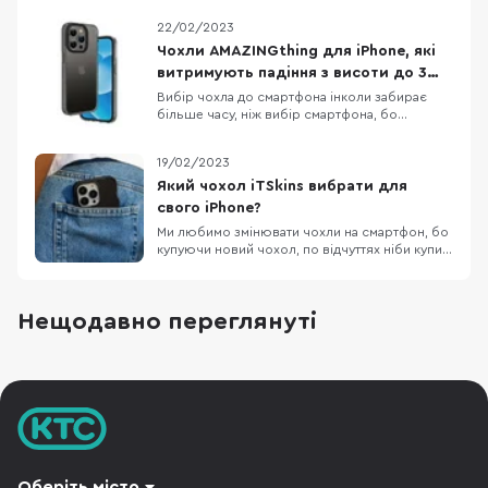
9200 — новий процесор від MediaTek Google
22/02/2023
тестує процесори для Pixel 8 та Pixel 8 Pro
Офіційні верифіковані акаунти в Twitter
Чохли AMAZINGthing для iPhone, які
отримають відмітку Official Apple планує
витримують падіння з висоти до 3
скоротити фразу «Hi
метрів
Вибір чохла до смартфона інколи забирає
більше часу, ніж вибір смартфона, бо
різноманітність кейсів просто зашкалює,
особливо якщо говорити про чохли до
19/02/2023
iPhone. Одна з компаній, яка давно себе
зарекомендувала як виробник якісних,
Який чохол iTSkins вибрати для
довговічних та красивих аксесуарів до iPhone
свого iPhone?
— це AMAZINGthing. В них
Ми любимо змінювати чохли на смартфон, бо
купуючи новий чохол, по відчуттях ніби купив
новий смартфон. Власникам iPhone,
пощастило більше, бо вибір чохлів до Apple
неймовірно різноманітний. Дивитися картинки
Нещодавно переглянуті
чохлів на сайті звісно приємно, але краще
подивитись на них вживу, тому сьогодні
потестимо к
Оберіть місто