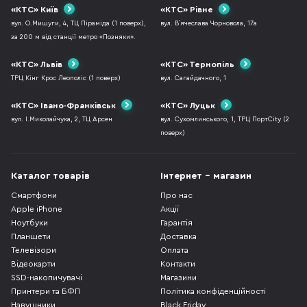
«КТС» Київ
«КТС» Рівне
вул. О.Мишуги, 4, ТЦ Піраміда (1 поверх),
вул. В`ячеслава Чорновола, 17а
за 200 м від станції метро «Позняки».
«КТС» Львів
«КТС» Тернопіль
ТРЦ Кінг Крос Леополіс (1 поверх)
вул. Сагайдачного, 1
«КТС» Івано-Франківськ
«КТС» Луцьк
вул. І.Миколайчука, 2, ТЦ Арсен
вул. Сухомлинського, 1, ТРЦ ПортCity (2
поверх)
Каталог товарів
Інтернет - магазин
Смартфони
Про нас
Apple iPhone
Акції
Ноутбуки
Гарантія
Планшети
Доставка
Телевізори
Оплата
Відеокарти
Контакти
SSD-накопичувачі
Магазини
Принтери та БФП
Політика конфіденційності
Навушники
Black Friday