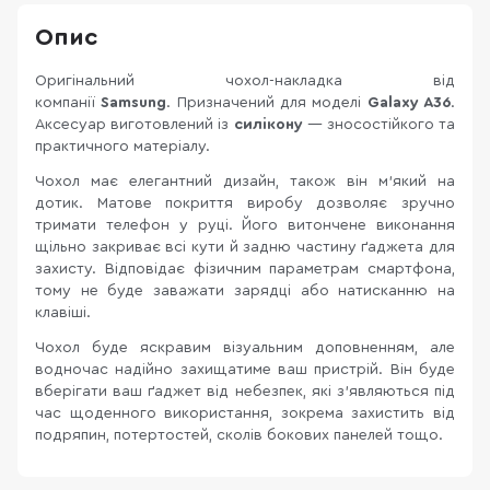
Опис
Оригінальний чохол-накладка від
компанії
Samsung
. Призначений для моделі
Galaxy A36
.
Аксесуар виготовлений із
силікону
— зносостійкого та
практичного матеріалу.
Чохол має елегантний дизайн, також він м’який на
дотик. Матове покриття виробу дозволяє зручно
тримати телефон у руці. Його витончене виконання
щільно закриває всі кути й задню частину ґаджета для
захисту. Відповідає фізичним параметрам смартфона,
тому не буде заважати зарядці або натисканню на
клавіші.
Чохол буде яскравим візуальним доповненням, але
водночас надійно захищатиме ваш пристрій. Він буде
вберігати ваш ґаджет від небезпек, які з'являються під
час щоденного використання, зокрема захистить від
подряпин, потертостей, сколів бокових панелей тощо.