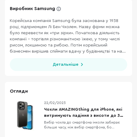
Виробник Samsung
Корейська компанія Samsung була заснована у 1938
році, підприємцем Лі Бен Чхолем. Назву фірми можна
було перевести як «три зірки». Початкова діяльність
компанії – торгівля різноманітною їжею, у тому числі
рисом, локшиною та рибою. Потім корейський
бізнесмен вирішив спіймати вдачу у будівництві та на...
Детальніше
Огляди
22/02/2023
Чохли AMAZINGthing для iPhone, які
витримують падіння з висоти до 3
метрів
Вибір чохла до смартфона інколи забирає
більше часу, ніж вибір смартфона, бо
різноманітність кейсів просто зашкалює,