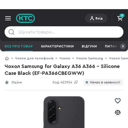
0
Вхід
ВСЕ ПРО ТОВАР
ХАРАКТЕРИСТИКИ
ВІДГУКИ
ПИТАННЯ ТА 
Чохли для телефонів
Чохли
Чохли Samsung
Чохол Sams
Чохол Samsung for Galaxy A36 A366 - Silicone
Case Black (EF-PA366CBEGWW)
Оціни
Код:
423954
Немає в наявності