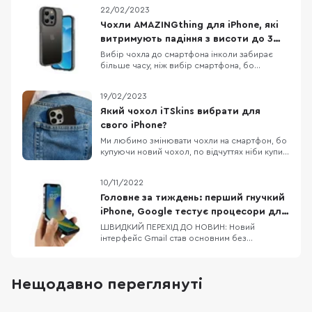
22/02/2023
Чохли AMAZINGthing для iPhone, які
витримують падіння з висоти до 3
метрів
Вибір чохла до смартфона інколи забирає
більше часу, ніж вибір смартфона, бо
різноманітність кейсів просто зашкалює,
особливо якщо говорити про чохли до
19/02/2023
iPhone. Одна з компаній, яка давно себе
зарекомендувала як виробник якісних,
Який чохол iTSkins вибрати для
довговічних та красивих аксесуарів до iPhone
свого iPhone?
— це AMAZINGthing. В них
Ми любимо змінювати чохли на смартфон, бо
купуючи новий чохол, по відчуттях ніби купив
новий смартфон. Власникам iPhone,
пощастило більше, бо вибір чохлів до Apple
10/11/2022
неймовірно різноманітний. Дивитися картинки
чохлів на сайті звісно приємно, але краще
Головне за тиждень: перший гнучкий
подивитись на них вживу, тому сьогодні
iPhone, Google тестує процесори для
потестимо к
Pixel 8/8 Pro, флагманський процесор
ШВИДКИЙ ПЕРЕХІД ДО НОВИН: Новий
інтерфейс Gmail став основним без
від MediaTek
можливості зміни на попередній Dimensity
9200 — новий процесор від MediaTek Google
тестує процесори для Pixel 8 та Pixel 8 Pro
Нещодавно переглянуті
Офіційні верифіковані акаунти в Twitter
отримають відмітку Official Apple планує
скоротити фразу «Hi