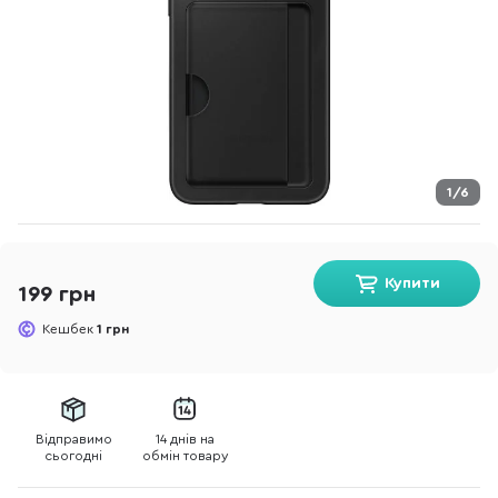
1/6
Купити
199 грн
Кешбек
1 грн
Відправимо
14 днів на
сьогодні
обмін товару