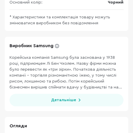
Основний колір:
Чорний
* Характеристики та комплектація товару можуть
змінюватися виробником без повідомлення
Виробник Samsung
Корейська компанія Samsung була заснована у 1938
році, підприємцем Лі Бен Чхолем. Назву фірми можна
було перевести як «три зірки». Початкова діяльність
компанії – торгівля різноманітною їжею, у тому числі
рисом, локшиною та рибою. Потім корейський
бізнесмен вирішив спіймати вдачу у будівництві та на...
Детальніше
Огляди