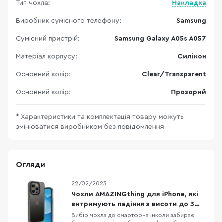
Тип чохла:
Накладка
Виробник сумісного телефону:
Samsung
Сумісний пристрій:
Samsung Galaxy A05s A057
Матеріал корпусу:
Силікон
Основний колір:
Clear/Transparent
Основний колір:
Прозорий
* Характеристики та комплектація товару можуть
змінюватися виробником без повідомлення
Огляди
22/02/2023
Чохли AMAZINGthing для iPhone, які
витримують падіння з висоти до 3
метрів
Вибір чохла до смартфона інколи забирає