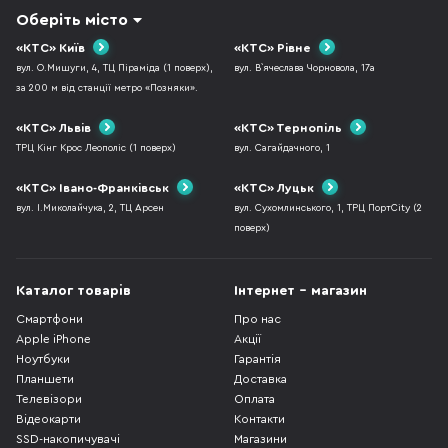
Оберіть місто
«КТС» Київ
«КТС» Рівне
вул. О.Мишуги, 4, ТЦ Піраміда (1 поверх),
вул. В`ячеслава Чорновола, 17а
за 200 м від станції метро «Позняки».
«КТС» Львів
«КТС» Тернопіль
ТРЦ Кінг Крос Леополіс (1 поверх)
вул. Сагайдачного, 1
«КТС» Івано-Франківськ
«КТС» Луцьк
вул. І.Миколайчука, 2, ТЦ Арсен
вул. Сухомлинського, 1, ТРЦ ПортCity (2
поверх)
Каталог товарів
Інтернет - магазин
Смартфони
Про нас
Apple iPhone
Акції
Ноутбуки
Гарантія
Планшети
Доставка
Телевізори
Оплата
Відеокарти
Контакти
SSD-накопичувачі
Магазини