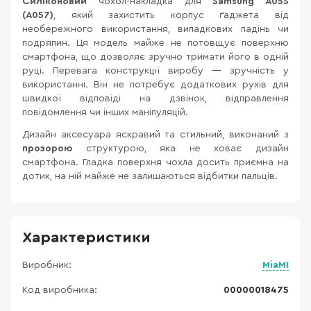
Силіконовий
чохол-накладка для
Samsung A05S
(A057)
, який захистить корпус ґаджета від
необережного використання, випадкових падінь чи
подряпин. Ця модель майже не потовщує поверхню
смартфона, що дозволяє зручно тримати його в одній
руці. Перевага конструкції виробу — зручність у
використанні. Він не потребує додаткових рухів для
швидкої відповіді на дзвінок, відправлення
повідомлення чи інших маніпуляцій.
Дизайн аксесуара яскравий та стильний, виконаний з
прозорою
структурою, яка не ховає дизайн
смартфона. Гладка поверхня чохла досить приємна на
дотик, на ній майже не залишаються відбитки пальців.
Характеристики
Виробник:
MiaMI
Код виробника:
00000018475