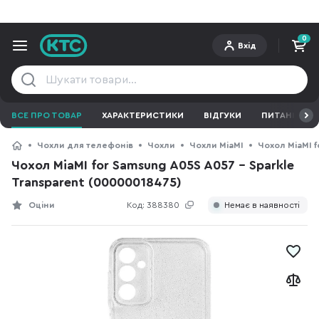
0
Вхід
ВСЕ ПРО ТОВАР
ХАРАКТЕРИСТИКИ
ВІДГУКИ
ПИТАННЯ ТА 
Чохли для телефонів
Чохли
Чохли MiaMI
Чохол MiaMI f
Чохол MiaMI for Samsung A05S A057 - Sparkle
Transparent (00000018475)
Оціни
Код:
388380
Немає в наявності