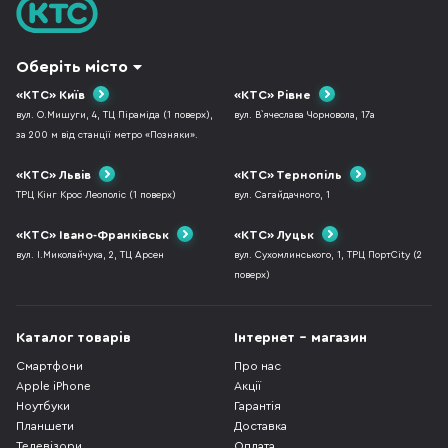
Оберіть місто
«КТС» Київ
«КТС» Рівне
вул. О.Мишуги, 4, ТЦ Піраміда (1 поверх),
вул. В`ячеслава Чорновола, 17а
за 200 м від станції метро «Позняки».
«КТС» Львів
«КТС» Тернопіль
ТРЦ Кінг Крос Леополіс (1 поверх)
вул. Сагайдачного, 1
«КТС» Івано-Франківськ
«КТС» Луцьк
вул. І.Миколайчука, 2, ТЦ Арсен
вул. Сухомлинського, 1, ТРЦ ПортCity (2
поверх)
Каталог товарів
Інтернет - магазин
Смартфони
Про нас
Apple iPhone
Акції
Ноутбуки
Гарантія
Планшети
Доставка
Телевізори
Оплата