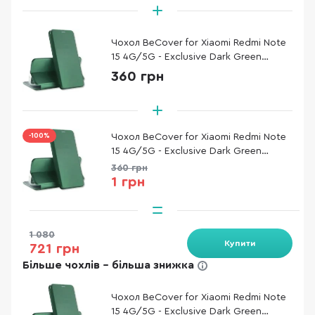
Чохол BeCover for Xiaomi Redmi Note
15 4G/5G - Exclusive Dark Green
(715478)
360 грн
-100%
Чохол BeCover for Xiaomi Redmi Note
15 4G/5G - Exclusive Dark Green
(715478)
360 грн
1 грн
1 080
Купити
721 грн
Більше чохлів - більша знижка
Чохол BeCover for Xiaomi Redmi Note
15 4G/5G - Exclusive Dark Green