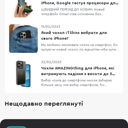
iPhone, Google тестує процесори для
Pixel 8/8 Pro, флагманський процесор
ШВИДКИЙ ПЕРЕХІД ДО НОВИН: Новий
інтерфейс Gmail став основним без
від MediaTek
можливості зміни на попередній Dimensity
9200 — новий процесор від MediaTek Google
19/02/2023
тестує процесори для Pixel 8 та Pixel 8 Pro
Офіційні верифіковані акаунти в Twitter
Який чохол iTSkins вибрати для
отримають відмітку Official Apple планує
свого iPhone?
скоротити фразу «Hi
Ми любимо змінювати чохли на смартфон, бо
купуючи новий чохол, по відчуттях ніби купив
новий смартфон. Власникам iPhone,
пощастило більше, бо вибір чохлів до Apple
22/02/2023
неймовірно різноманітний. Дивитися картинки
чохлів на сайті звісно приємно, але краще
Чохли AMAZINGthing для iPhone, які
подивитись на них вживу, тому сьогодні
витримують падіння з висоти до 3
потестимо к
метрів
Вибір чохла до смартфона інколи забирає
більше часу, ніж вибір смартфона, бо
різноманітність кейсів просто зашкалює,
особливо якщо говорити про чохли до
iPhone. Одна з компаній, яка давно себе
Нещодавно переглянуті
зарекомендувала як виробник якісних,
довговічних та красивих аксесуарів до iPhone
— це AMAZINGthing. В них