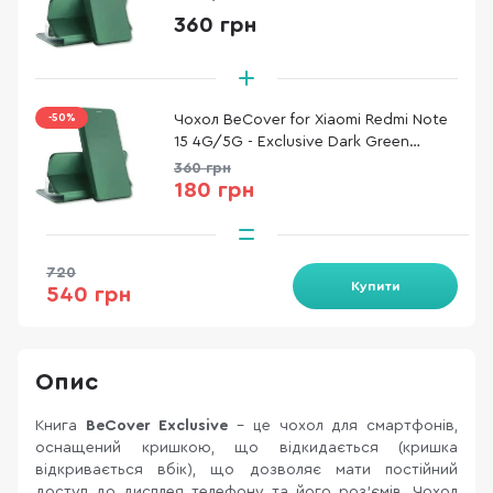
(715478)
360 грн
-50%
Чохол BeCover for Xiaomi Redmi Note
15 4G/5G - Exclusive Dark Green
(715478)
360 грн
180 грн
720
Купити
540 грн
Опис
Книга
BeCover Exclusive
– це чохол для смартфонів,
оснащений кришкою, що відкидається (кришка
відкривається вбік), що дозволяє мати постійний
доступ до дисплея телефону та його роз'ємів. Чохол