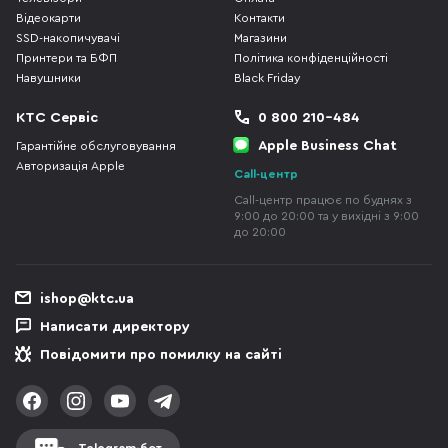
Відеокарти
Контакти
SSD-накопичувачі
Магазини
Принтери та БФП
Політика конфіденційності
Навушники
Black Friday
КТС Сервіс
0 800 210-484
Apple Business Chat
Гарантійне обслуговування
Авторизація Apple
Call-центр
Call-центр працює по буднях з
9:00 до 20:00 та у вихідні з 9:00
до 20:00
ishop@ktc.ua
Написати директору
Повідомити про помилку на сайті
Telegram-бот