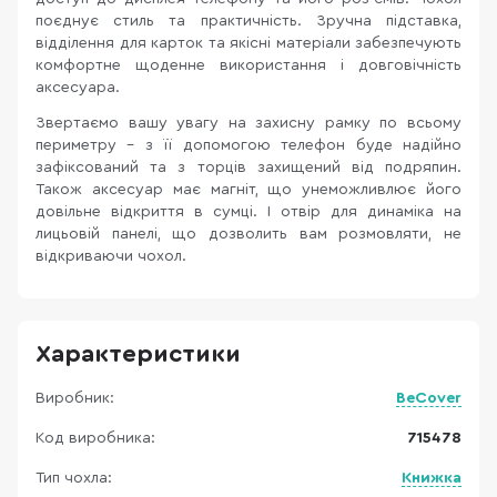
поєднує стиль та практичність. Зручна підставка,
відділення для карток та якісні матеріали забезпечують
комфортне щоденне використання і довговічність
аксесуара.
Звертаємо вашу увагу на захисну рамку по всьому
периметру – з її допомогою телефон буде надійно
зафіксований та з торців захищений від подряпин.
Також аксесуар має магніт, що унеможливлює його
довільне відкриття в сумці. І отвір для динаміка на
лицьовій панелі, що дозволить вам розмовляти, не
відкриваючи чохол.
Характеристики
Виробник:
BeCover
Код виробника:
715478
Тип чохла:
Книжка