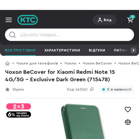
0
Вхід
ВСЕ ПРО ТОВАР
ХАРАКТЕРИСТИКИ
ВІДГУКИ
ПИТАННЯ ТА 
Чохли для телефонів
Чохли
Чохли BeCover
Чохол BeCo
Чохол BeCover for Xiaomi Redmi Note 15
4G/5G - Exclusive Dark Green (715478)
Оціни
Код:
463261
Є в наявності