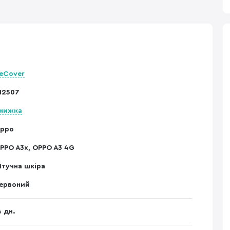
eCover
12507
нижка
ppo
PPO A3x, OPPO A3 4G
тучна шкіра
ервоний
4 дн.