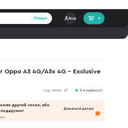
Пошук
Вхід
0
r Oppo A3 4G/A3x 4G - Exclusive
Код:
414624
Є в наявності
 кожен другий чохол, або
Дізнатися деталі
 подарунок!
пня