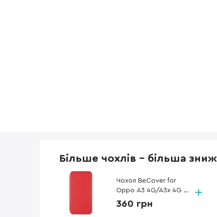
Більше чохлів - більша зни
Чохол BeCover for
Oppo A3 4G/A3x 4G -
Exclusive Red (712507)
360 грн