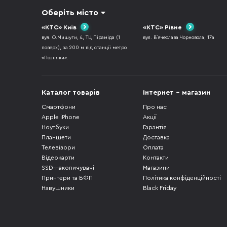
Оберіть місто
«КТС» Київ
«КТС» Рівне
вул. О.Мишуги, 4, ТЦ Піраміда (1
вул. В`ячеслава Чорновола, 17а
поверх), за 200 м від станції метро
«Позняки».
Каталог товарів
Інтернет - магазин
Смартфони
Про нас
Apple iPhone
Акції
Ноутбуки
Гарантія
Планшети
Доставка
Телевізори
Оплата
Відеокарти
Контакти
SSD-накопичувачі
Магазини
Принтери та БФП
Політика конфіденційності
Навушники
Black Friday