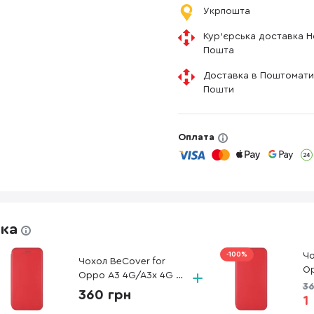
Укрпошта
Кур'єрська доставка 
Пошта
Доставка в Поштомати
Пошти
Оплата
жка
-100%
Чо
Чохол BeCover for
Op
Oppo A3 4G/A3x 4G -
Ex
36
Exclusive Red (712507)
360 грн
1