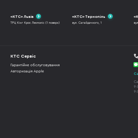
«КТС» Львів
«КТС» Тернопіль
«К
ТРЦ Кінг Крос Леополіс (1 поверх)
вул. Сагайдачного, 1
ву
КТС Сервіс
Гарантійне обслуговування
Авторизація Apple
Ca
Ca
9:
9: