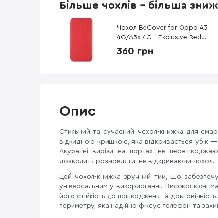
Більше чохлів - більша зни
Чохол BeCover for Oppo A3
4G/A3x 4G - Exclusive Red
(712507)
360 грн
Опис
Стильний та сучасний чохол-книжка для сма
відкидною кришкою, яка відкривається убік —
Акуратні вирізи на портах не перешкоджаю
дозволить розмовляти, не відкриваючи чохол.
Цей чохол-книжка зручний тим, що забезпечу
універсальним у використанні. Високоякісні м
його стійкість до пошкоджень та довговічніс
периметру, яка надійно фіксує телефон та зах