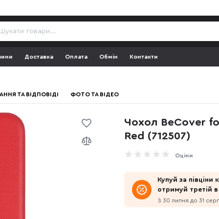
зини
Доставка
Оплата
Обмін
Контакти
АННЯ ТА ВІДПОВІДІ
ФОТО ТА ВІДЕО
Чохол BeCover fo
Red (712507)
Оціни
Купуй за півціни
отримуй третій в
З 30 липня до 31 сер