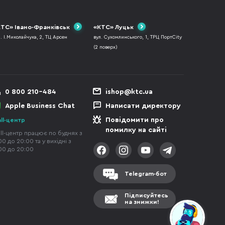
ТС» Івано-Франківськ
«КТС» Луцьк
л. І.Миколайчука, 2, ТЦ Арсен
вул. Сухомлинського, 1, ТРЦ ПортCity
(2 поверх)
0 800 210-484
ishop@ktc.ua
Apple Business Chat
Написати директору
Повідомити про
ll-центр
помилку на сайті
ll-центр працює по буднях з
00 до 20:00 та у вихідні з
00 до 20:00
Telegram-бот
Підписуйтесь
на знижки!