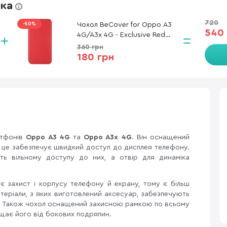
жка
720
-50%
Чохол BeCover for Oppo A3
540 
4G/A3x 4G - Exclusive Red
(712507)
360 грн
180 грн
ртфонів
Oppo A3 4G
та
Oppo A3x 4G
. Він оснащений
 це забезпечує швидкий доступ до дисплея телефону.
ть вільному доступу до них, а отвір для динаміка
є захист і корпусу телефону й екрану, тому є більш
атеріали, з яких виготовлений аксесуар, забезпечують
ть. Також чохол оснащений захисною рамкою по всьому
ищає його від бокових подряпин.