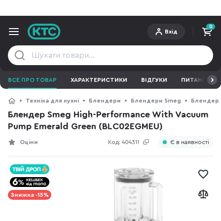
0
Вхід
ВСЕ ПРО ТОВАР
ХАРАКТЕРИСТИКИ
ВІДГУКИ
ПИТАННЯ ТА 
Техніка для кухні
Блендери
Блендери Smeg
Блендер 
Блендер Smeg High-Performance With Vacuum
Pump Emerald Green (BLC02EGMEU)
Оціни
Код:
404311
Є в наявності
Знижка -15%