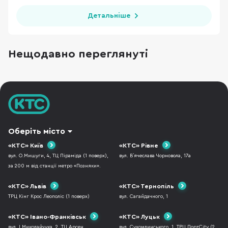
Детальніше
Нещодавно переглянуті
Оберіть місто
«КТС» Київ
«КТС» Рівне
вул. О.Мишуги, 4, ТЦ Піраміда (1 поверх),
вул. В`ячеслава Чорновола, 17а
за 200 м від станції метро «Позняки».
«КТС» Львів
«КТС» Тернопіль
ТРЦ Кінг Крос Леополіс (1 поверх)
вул. Сагайдачного, 1
«КТС» Івано-Франківськ
«КТС» Луцьк
вул. І.Миколайчука, 2, ТЦ Арсен
вул. Сухомлинського, 1, ТРЦ ПортCity (2