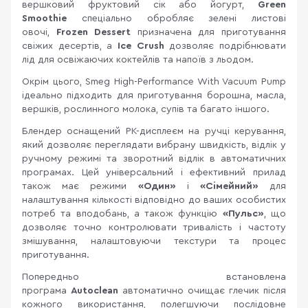
вершковий фруктовий сік або йогурт,
Green
Smoothie
спеціально обробляє зелені листові
овочі,
Frozen Dessert
призначена для приготування
свіжих десертів, а
Ice Crush
дозволяє подрібнювати
лід для освіжаючих коктейлів та напоїв з льодом.
Окрім цього, Smeg High-Performance With Vacuum Pump
ідеально підходить для приготування борошна, масла,
вершків, рослинного молока, супів та багато іншого.
Блендер оснащений РК-дисплеєм на ручці керування,
який дозволяє переглядати вибрану швидкість, відлік у
ручному режимі та зворотний відлік в автоматичних
програмах. Цей універсальний і ефективний прилад
також має режими
«Один»
і
«Сімейний»
для
налаштування кількості відповідно до ваших особистих
потреб та вподобань, а також функцію
«Пульс»
, що
дозволяє точно контролювати тривалість і частоту
змішування, налаштовуючи текстури та процес
приготування.
Попередньо встановлена
програма
Autoclean
автоматично очищає глечик після
кожного використання, полегшуючи послідовне