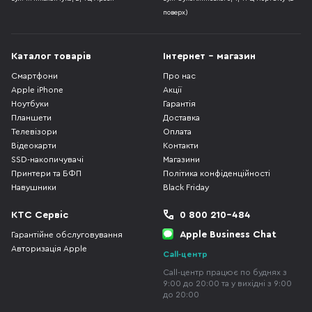
поверх)
Каталог товарів
Інтернет - магазин
Смартфони
Про нас
Apple iPhone
Акції
Ноутбуки
Гарантія
Планшети
Доставка
Телевізори
Оплата
Відеокарти
Контакти
SSD-накопичувачі
Магазини
Принтери та БФП
Політика конфіденційності
Навушники
Black Friday
КТС Сервіс
0 800 210-484
Apple Business Chat
Гарантійне обслуговування
Авторизація Apple
Call-центр
Call-центр працює по буднях з
9:00 до 20:00 та у вихідні з 9:00
до 20:00