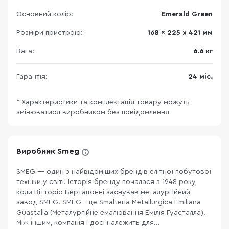
Основний колір:
Emerald Green
Розміри пристрою:
168 x 225 х 421 мм
Вага:
6.6 кг
Гарантія:
24 міс.
* Характеристики та комплектація товару можуть
змінюватися виробником без повідомлення
Виробник Smeg
SMEG — один з найвідоміших брендів елітної побутової
техніки у світі. Історія бренду почалася з 1948 року,
коли Вітторіо Бертацонні заснував металургійний
завод SMEG. SMEG - це Smalteria Metallurgica Emiliana
Guastalla (Металургійне емалювання Емілія Гуасталла).
Між іншим, компанія і досі належить для...