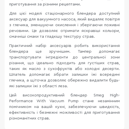
приготування за різними рецептами.
Для цієї моделі стаціонарного блендера доступний
аксесуар для вакуумного насоса, який видаляє повітря
з глечика, зменшуючи окислення і зберігаючи поживні
речовини. Це дозволяє отримати яскравіші кольори,
смачніші смаки та гладкішу текстуру страв.
Практичний набір аксесуарів робить використання
блендера ще зручнішим. Тампер допомагає
транспортувати інгредієнти до центральної зони
різання, що ідеально підходить для густіших страв,
таких як масло з сухофруктів або холодні десерти.
Шпатель допомагає зібрати залишки їжі всередині
глечика, а щіточка дозволяє обережно видалити будь-
які залишки їжі з області леза.
Цей високопродуктивний блендер Smeg High-
Performance With Vacuum Pump стане незамінним
помічником на вашій кухні, забезпечуючи швидкість,
ефективність і безмежні можливості для приготування
різноманітних страв.