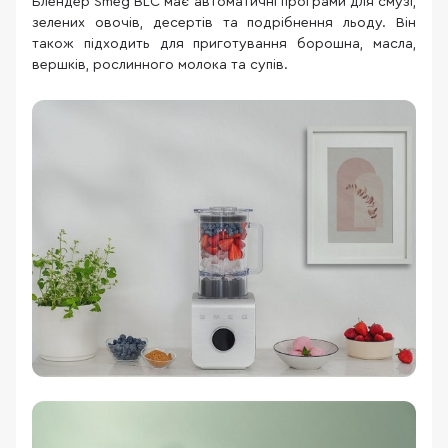
Блендер Smeg BLC має автоматичні програми для смузі,
зелених овочів, десертів та подрібнення льоду. Він
також підходить для приготування борошна, масла,
вершків, рослинного молока та супів.