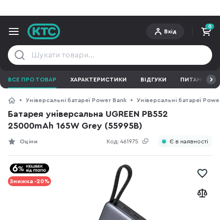
0
Вхід
ВСЕ ПРО ТОВАР
ХАРАКТЕРИСТИКИ
ВІДГУКИ
ПИТАННЯ ТА 
Універсальні батареї Power Bank
Універсальні батареї Powe
Батарея універсальна UGREEN PB552
25000mAh 165W Grey (55995B)
Оціни
Код:
461975
Є в наявності
Знижка -20%