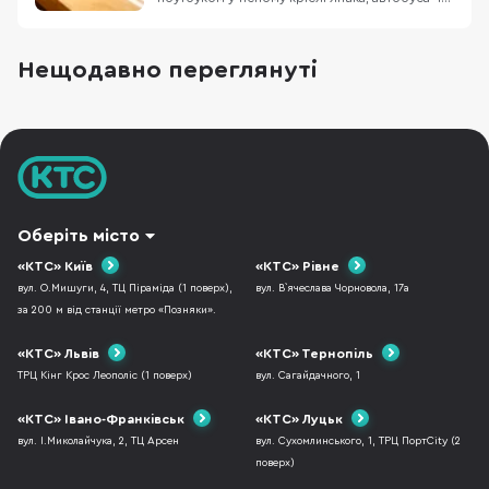
в заповненому кафе, знає цей біль. Масивний
пристрій, який швидко розряджається,
габаритний блок живлення та постійна
Нещодавно переглянуті
нестача місця. Саме тому все більше
фрилансерів, студентів та людей у
відрядженнях замислюют
Оберіть місто
«КТС» Київ
«КТС» Рівне
вул. О.Мишуги, 4, ТЦ Піраміда (1 поверх),
вул. В`ячеслава Чорновола, 17а
за 200 м від станції метро «Позняки».
«КТС» Львів
«КТС» Тернопіль
ТРЦ Кінг Крос Леополіс (1 поверх)
вул. Сагайдачного, 1
«КТС» Івано-Франківськ
«КТС» Луцьк
вул. І.Миколайчука, 2, ТЦ Арсен
вул. Сухомлинського, 1, ТРЦ ПортCity (2
поверх)