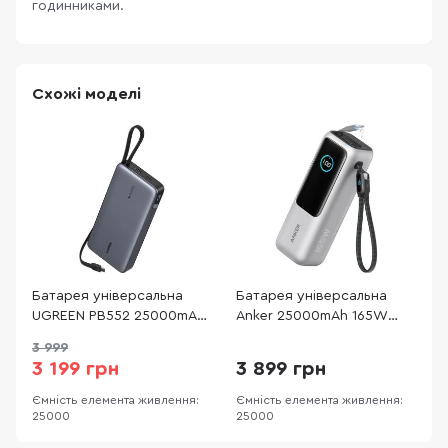
годинниками.
Схожі моделі
Батарея універсальна
Батарея універсальна
Б
UGREEN PB552 25000mAh
Anker 25000mAh 165W
165W Grey (55995B)
Built-In Double USB-C
2
3 999
Cables Silvery (A1695H41)
3 199 грн
3 899 грн
Ємність елемента живлення:
Ємність елемента живлення:
Є
25000
25000
2