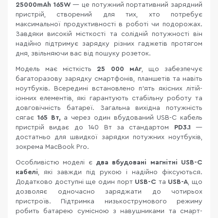
25000mAh 165W
— це потужний портативний зарядний
пристрій, створений для тих, хто потребує
максимальної продуктивності в роботі чи подорожах.
Завдяки високій місткості та солідній потужності він
надійно підтримує зарядку різних гаджетів протягом
дня, звільняючи вас від пошуку розеток.
Модель має місткість
25 000 мАг
, що забезпечує
багаторазову зарядку смартфонів, планшетів та навіть
ноутбуків. Всередині встановлено п’ять якісних літій-
іонних елементів, які гарантують стабільну роботу та
довговічність батареї. Загальна вихідна потужність
сягає
165 Вт,
а через один вбудований USB-C кабель
пристрій видає до 140 Вт за стандартом
PD3.1
—
достатньо для швидкої зарядки потужних ноутбуків,
зокрема MacBook Pro.
Особливістю моделі є
два вбудовані магнітні USB-C
кабелі
, які завжди під рукою і надійно фіксуються.
Додатково доступні ще один порт
USB-C
та
USB-A
, що
дозволяє одночасно заряджати до чотирьох
пристроїв. Підтримка низькострумового режиму
робить батарею сумісною з навушниками та смарт-