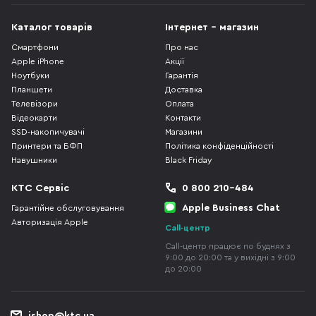
Каталог товарів
Інтернет - магазин
Смартфони
Про нас
Apple iPhone
Акції
Ноутбуки
Гарантія
Планшети
Доставка
Телевізори
Оплата
Відеокарти
Контакти
SSD-накопичувачі
Магазини
Принтери та БФП
Політика конфіденційності
Навушники
Black Friday
КТС Сервіс
0 800 210-484
Apple Business Chat
Гарантійне обслуговування
Авторизація Apple
Call-центр
Call-центр працює по буднях з
9:00 до 20:00 та у вихідні з 9:00
до 20:00