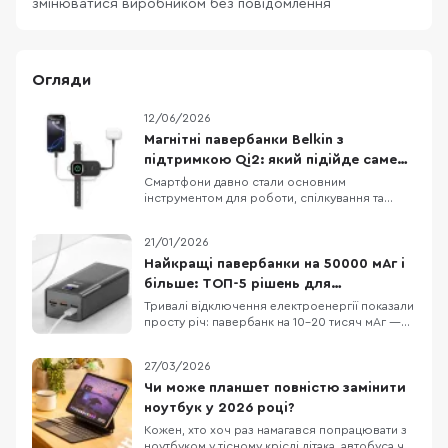
змінюватися виробником без повідомлення
Огляди
12/06/2026
Магнітні павербанки Belkin з
підтримкою Qi2: який підійде саме
вам
Смартфони давно стали основним
інструментом для роботи, спілкування та
розваг, тому питання автономності
залишається актуальним для більшості
21/01/2026
користувачів. Саме тому дедалі більшої
популярності набувають магнітні павербанки,
Найкращі павербанки на 50000 мАг і
які дозволяють заряджати пристрої без
більше: ТОП-5 рішень для
зайвих кабелів. Новий стандарт Qi2,
відключень і поїздок
Тривалі відключення електроенергії показали
просту річ: павербанк на 10–20 тисяч мАг —
це “на трохи”, особливо якщо вдома кілька
телефонів, планшет і ще купа дрібної техніки.
27/03/2026
Заряду вистачає ненадовго — і в
найпотрібніший момент гаджети знову “на
Чи може планшет повністю замінити
нулі”. Павербанки від 50 000 мАг — це вже
ноутбук у 2026 році?
майже порт
Кожен, хто хоч раз намагався попрацювати з
ноутбуком у тісному кріслі літака, автобуса чи