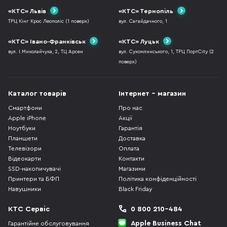
«КТС» Львів
«КТС» Тернопіль
ТРЦ Кінг Крос Леополіс (1 поверх)
вул. Сагайдачного, 1
«КТС» Івано-Франківськ
«КТС» Луцьк
вул. І.Миколайчука, 2, ТЦ Арсен
вул. Сухомлинського, 1, ТРЦ ПортCity (2
поверх)
Каталог товарів
Інтернет - магазин
Смартфони
Про нас
Apple iPhone
Акції
Ноутбуки
Гарантія
Планшети
Доставка
Телевізори
Оплата
Відеокарти
Контакти
SSD-накопичувачі
Магазини
Принтери та БФП
Політика конфіденційності
Навушники
Black Friday
КТС Сервіс
0 800 210-484
Apple Business Chat
Гарантійне обслуговування