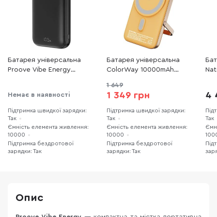
Батарея універсальна
Батарея універсальна
Бат
Proove Vibe Energy
ColorWay 10000mAh
Nat
10000mAh 20W Black
22.5W MagSafe/Watch
Mag
1 649
(PBVE20020001)
Wireless 15W Amber (CW-
20W
1 349 грн
4 
Немає в наявності
PB100LPA2Y-WPDD)
Підтримка швидкої зарядки:
Підтримка швидкої зарядки:
Під
Так
Так
Так
Ємність елемента живлення:
Ємність елемента живлення:
Ємн
10000
10000
100
Підтримка бездротової
Підтримка бездротової
Під
зарядки: Так
зарядки: Так
заря
Опис