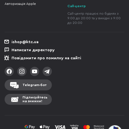
Авторизація Apple
Call-центр
Call-центр працює по буднях з
9:00 до 20:00 та у вихідні з 9:00
до 20:00
ishop@ktc.ua
Написати директору
Повідомити про помилку на сайті
Telegram-бот
Підписуйтесь
на знижки!