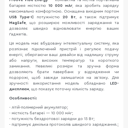
Proove Vibe Energy
— компактна та містка портативна
батарея місткістю
10 000 мАг
, яка зробить зарядку
максимально комфортною. Оснащена вихідним портом
USB Type-C
потужністю
20 Вт
, а також підтримує
MagSafe
, що розширює можливості заряджання та
дозволяє швидко відновлювати енергію ваших
ґаджетів.
Ця модель має вбудовану інтелектуальну систему, яка
розпізнає підключений пристрій і регулює подачу
енергії, оберігаючи ваші девайси від надлишку струму
або напруги, високих температур та короткого
замикання. Невеликі розміри та зручна форма
дозволяють брати павербанк у відрядження чи
подорожі, щоб завжди залишатися на зв'язку. Для
зручності використання модель обладнано
LED-
дисплеєм
, що показує поточну кількість заряду.
Особливості:
- літій-полімерний акумулятор;
- місткість батареї — 10 000 мАг;
- потужність бездротової зарядки до 15 Вт;
- підтримує декілька протоколів швидкого заряджання.;