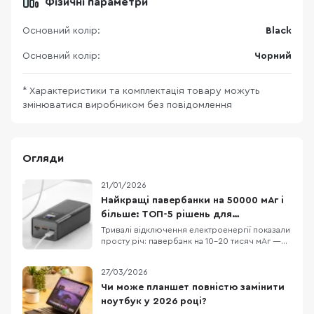
Фізичні параметри
Основний колір:
Black
Основний колір:
Чорний
* Характеристики та комплектація товару можуть
змінюватися виробником без повідомлення
Огляди
21/01/2026
Найкращі павербанки на 50000 мАг і
більше: ТОП-5 рішень для
відключень і поїздок
Тривалі відключення електроенергії показали
просту річ: павербанк на 10–20 тисяч мАг —
це “на трохи”, особливо якщо вдома кілька
телефонів, планшет і ще купа дрібної техніки.
27/03/2026
Заряду вистачає ненадовго — і в
найпотрібніший момент гаджети знову “на
Чи може планшет повністю замінити
нулі”. Павербанки від 50 000 мАг — це вже
ноутбук у 2026 році?
майже порт