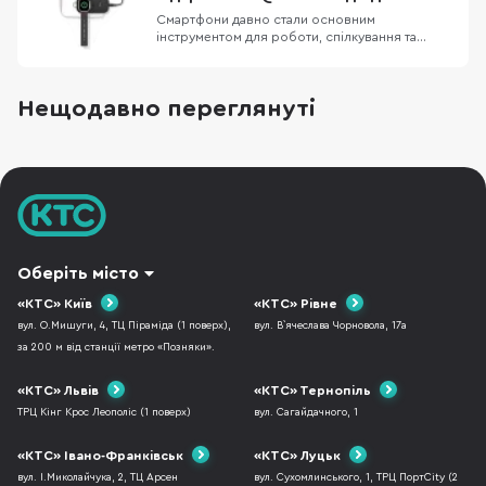
відрядженнях замислюют
вам
Смартфони давно стали основним
інструментом для роботи, спілкування та
розваг, тому питання автономності
залишається актуальним для більшості
користувачів. Саме тому дедалі більшої
Нещодавно переглянуті
популярності набувають магнітні павербанки,
які дозволяють заряджати пристрої без
зайвих кабелів. Новий стандарт Qi2,
Оберіть місто
«КТС» Київ
«КТС» Рівне
вул. О.Мишуги, 4, ТЦ Піраміда (1 поверх),
вул. В`ячеслава Чорновола, 17а
за 200 м від станції метро «Позняки».
«КТС» Львів
«КТС» Тернопіль
ТРЦ Кінг Крос Леополіс (1 поверх)
вул. Сагайдачного, 1
«КТС» Івано-Франківськ
«КТС» Луцьк
вул. І.Миколайчука, 2, ТЦ Арсен
вул. Сухомлинського, 1, ТРЦ ПортCity (2