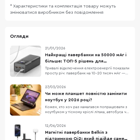
* Характеристики та комплектація товару можуть
змінюватися виробником без повідомлення
Огляди
21/01/2026
Найкращі павербанки на 50000 мАг і
більше: ТОП-5 рішень для
відключень і поїздок
Тривалі відключення електроенергії показали
просту річ: павербанк на 10–20 тисяч мАг —
це “на трохи”, особливо якщо вдома кілька
телефонів, планшет і ще купа дрібної техніки.
27/03/2026
Заряду вистачає ненадовго — і в
найпотрібніший момент гаджети знову “на
Чи може планшет повністю замінити
нулі”. Павербанки від 50 000 мАг — це вже
ноутбук у 2026 році?
майже порт
Кожен, хто хоч раз намагався попрацювати з
ноутбуком у тісному кріслі літака, автобуса чи
в заповненому кафе, знає цей біль. Масивний
пристрій, який швидко розряджається,
12/06/2026
габаритний блок живлення та постійна
нестача місця. Саме тому все більше
Магнітні павербанки Belkin з
фрилансерів, студентів та людей у
підтримкою Qi2: який підійде саме