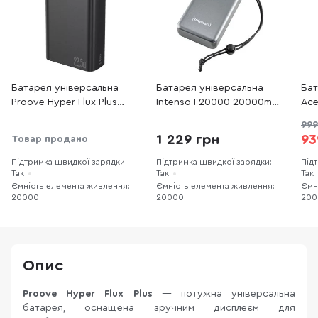
Батарея універсальна
Батарея універсальна
Бат
Proove Hyper Flux Plus
Intenso F20000 20000mAh
Ace
20000mAh 22.5W Black
20W Grey (7332054)
22.
999
(PBF222120001)
Typ
1 229 грн
93
Товар продано
Підтримка швидкої зарядки:
Підтримка швидкої зарядки:
Під
Так
Так
Так
Ємність елемента живлення:
Ємність елемента живлення:
Ємн
20000
20000
200
Опис
Proove Hyper Flux Plus
— потужна універсальна
батарея, оснащена зручним дисплеєм для