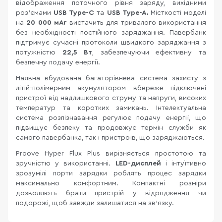
відображення поточного рівня заряду, вихідними
роз'ємами
USB Type-C
та
USB Type-A.
Місткості моделі
на
20 000 мАг
вистачить для тривалого використання
без необхідності постійного заряджання. Павербанк
підтримує сучасні протоколи швидкого заряджання з
потужністю
22,5 Вт
, забезпечуючи ефективну та
безпечну подачу енергії.
Наявна вбудована багаторівнева система захисту з
літій-полімерним акумулятором вбереже підключені
пристрої від надлишкового струму та напруги, високих
температур та коротких замикань. Інтелектуальна
система розпізнавання регулює подачу енергії, що
підвищує безпеку та продовжує термін служби як
самого павербанка, так і пристроїв, що заряджаються.
Proove Hyper Flux Plus вирізняється простотою та
зручністю у використанні.
LED-дисплей
і інтуїтивно
зрозумілі порти зарядки роблять процес зарядки
максимально комфортним. Компактні розміри
дозволяють брати пристрій у відрядження чи
подорожі, щоб завжди залишатися на зв'язку.