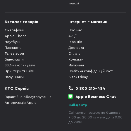
поверх)
Каталог товарів
Інтернет - магазин
Смартфони
Про нас
Apple iPhone
Акції
Ноутбуки
Гарантія
Планшети
Доставка
Телевізори
Оплата
Відеокарти
Контакти
SSD-накопичувачі
Магазини
Принтери та БФП
Політика конфіденційності
Навушники
Black Friday
КТС Сервіс
0 800 210-484
Apple Business Chat
Гарантійне обслуговування
Авторизація Apple
Call-центр
Call-центр працює по буднях з
9:00 до 20:00 та у вихідні з 9:00
до 20:00