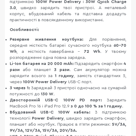
підтримкою
100W Power Delivery
і
30W Quick Charge
3.0
, швидко зарядить твої пристрої. А металевий
корпус, вбудований кабель та підставка додадуть
практичності в повсякденному використанні.
Особливості:
Резервне живлення ноутбука:
Для порівняння,
середня місткість батареї сучасного ноутбука
60-70
Wh
, а місткість павербанка -
72 Wh
. У твоєму
розпорядженні одна повна зарядка.
Li-Ion батарея на 20 000 mAh:
Підзарядить смартфон
4
рази
або планшет
3 рази
. Сам акумулятор можна
зарядити всього за
1 годину
, замість стандартних 5,
через
100W Power Delivery
USB-C порт.
3 через 1:
Заряджай 3 пристрої одночасно на сумарній
потужності до
130 W
.
Двосторонній USB-C 100W PD порт:
Зарядить
MacBook Pro 16 і iPad Pro 12.9
з 0 до 100 % за 1 годину
.
Вбудований USB-C 100W кабель:
З підтримкою
технології
Power Delivery
, швидко зарядить смартфон,
планшет або ноутбук. Працює в п’яти режимах:
5V/3A,
9V/3A, 12V/3A, 15V/3A, 20V/5A.