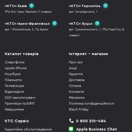
«КТС» Львів
«КТС» Тернопіль
ТРЦ Кінг Крос Леополіс (1 поверх)
вул. Сагайдачного, 1
«КТС» Івано-Франківськ
«КТС» Луцьк
вул. І.Миколайчука, 2, ТЦ Арсен
вул. Сухомлинського, 1, ТРЦ ПортCity (2
поверх)
Каталог товарів
Інтернет - магазин
Смартфони
Про нас
Apple iPhone
Акції
Ноутбуки
Гарантія
Планшети
Доставка
Телевізори
Оплата
Відеокарти
Контакти
SSD-накопичувачі
Магазини
Принтери та БФП
Політика конфіденційності
Навушники
Black Friday
КТС Сервіс
0 800 210-484
Apple Business Chat
Гарантійне обслуговування