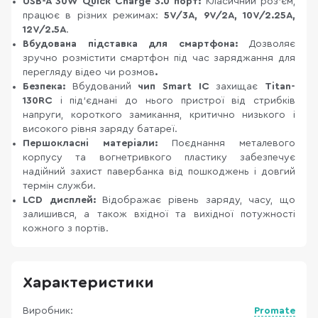
USB-A 30W Quick Charge 3.0 порт:
Класичний роз'єм,
працює в різних режимах:
5V/3А, 9V/2А, 10V/2.25А,
12V/2.5А
.
Вбудована підставка для смартфона:
Дозволяє
зручно розмістити смартфон під час заряджання для
перегляду відео чи розмов
.
Безпека:
Вбудований
чип Smart IC
захищає
Titan-
130RC
і під'єднані до нього пристрої від стрибків
напруги, короткого замикання, критично низького і
високого рівня заряду батареї.
Першокласні матеріали:
Поєднання металевого
корпусу та вогнетривкого пластику забезпечує
надійний захист павербанка від пошкоджень і довгий
термін служби.
LCD дисплей:
Відображає рівень заряду, часу, що
залишився, а також вхідної та вихідної потужності
кожного з портів.
Характеристики
Виробник:
Promate