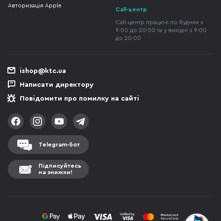
Авторизація Apple
Call-центр
Call-центр працює по буднях з
9:00 до 20:00 та у вихідні з 9:00
до 20:00
ishop@ktc.ua
Написати директору
Повідомити про помилку на сайті
Telegram-бот
Підписуйтесь
на знижки!