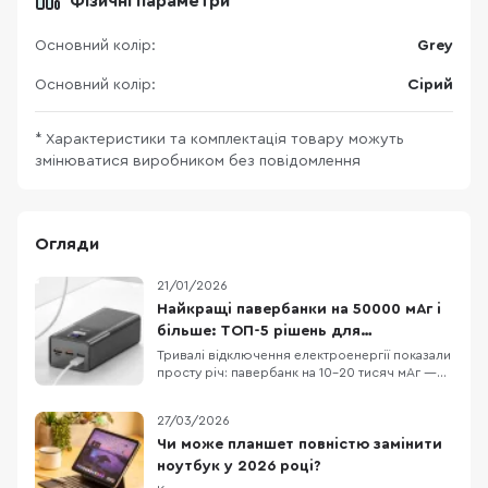
Фізичні параметри
Основний колір:
Grey
Основний колір:
Сірий
* Характеристики та комплектація товару можуть
змінюватися виробником без повідомлення
Огляди
21/01/2026
Найкращі павербанки на 50000 мАг і
більше: ТОП-5 рішень для
відключень і поїздок
Тривалі відключення електроенергії показали
просту річ: павербанк на 10–20 тисяч мАг —
це “на трохи”, особливо якщо вдома кілька
телефонів, планшет і ще купа дрібної техніки.
27/03/2026
Заряду вистачає ненадовго — і в
найпотрібніший момент гаджети знову “на
Чи може планшет повністю замінити
нулі”. Павербанки від 50 000 мАг — це вже
ноутбук у 2026 році?
майже порт