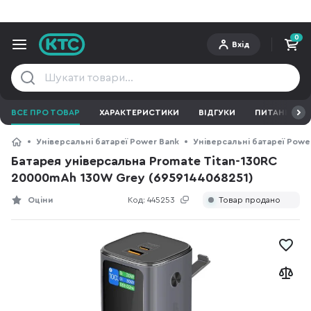
0
Вхід
ВСЕ ПРО ТОВАР
ХАРАКТЕРИСТИКИ
ВІДГУКИ
ПИТАННЯ ТА 
Універсальні батареї Power Bank
Універсальні батареї Powe
Батарея універсальна Promate Titan-130RC
20000mAh 130W Grey (6959144068251)
Оціни
Код:
445253
Товар продано