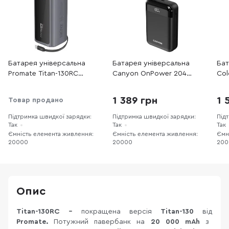
Батарея універсальна
Батарея універсальна
Бат
Promate Titan-130RC
Canyon OnPower 204
Col
20000mAh 130W Grey
20000mAh 22.5W Built-In
200
(6959144068251)
USB-C / Lightning (CNS-
Cab
1 389 грн
1 
Товар продано
CPB204B)
(C
Підтримка швидкої зарядки:
Підтримка швидкої зарядки:
Під
Так
Так
Так
Ємність елемента живлення:
Ємність елемента живлення:
Ємн
20000
20000
200
Опис
Titan-130RC -
покращена версія
Titan-130
від
Promate.
Потужний павербанк на
20 000 mAh
з