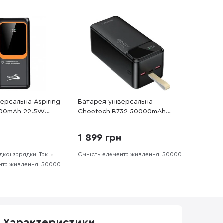
ерсальна Aspiring
Батарея універсальна
000mAh 22.5W
Choetech B732 50000mAh
0)
22.5W Black (B732-ACBK)
н
1 899 грн
кої зарядки: Так
Ємність елемента живлення: 50000
нта живлення: 50000
Характеристики