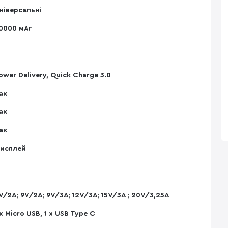
ніверсальні
0000 мАг
ower Delivery, Quick Charge 3.0
ак
ак
ак
исплей
V/2A; 9V/2A; 9V/3A; 12V/3A; 15V/3A ; 20V/3,25A
 x Micro USB, 1 x USB Type C