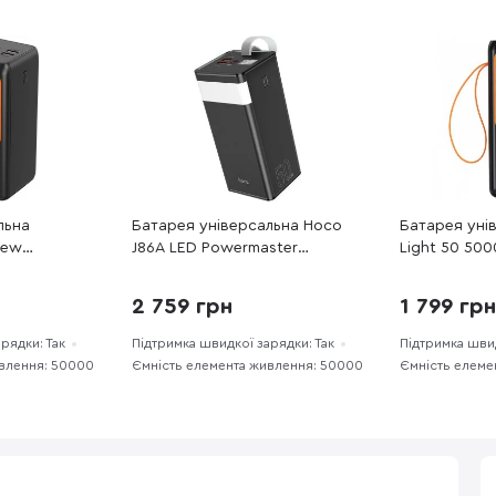
льна
Батарея універсальна Hoco
Батарея унів
iew
J86A LED Powermaster
Light 50 50
ilt-in Cable
50000mAh 22.5W Black (J86A
Black (PB-L5
 (CW-
50000 Black)
2 759 грн
1 799 гр
рядки: Так
Підтримка швидкої зарядки: Так
Підтримка швид
ивлення: 50000
Ємність елемента живлення: 50000
Ємність елеме