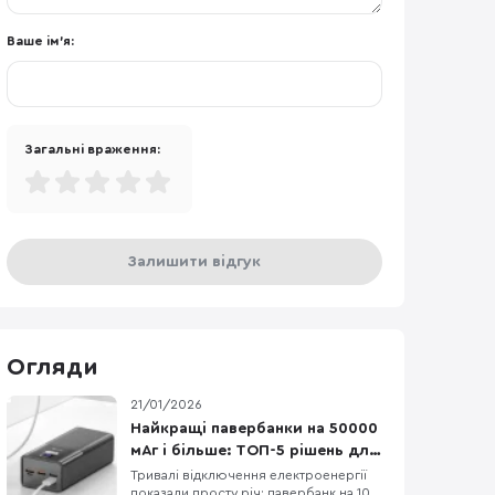
Ваше ім'я:
Загальні враження:
Залишити відгук
Огляди
21/01/2026
Найкращі павербанки на 50000
мАг і більше: ТОП-5 рішень для
відключень і поїздок
Тривалі відключення електроенергії
показали просту річ: павербанк на 10–