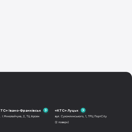
ТС» Івано-Франківськ
«КТС» Луцьк
л. І.Миколайчука, 2, ТЦ Арсен
вул. Сухомлинського, 1, ТРЦ ПортCity
(2 поверх)