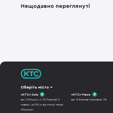
Нещодавно переглянуті
Оберіть місто
«КТС» Київ
«КТС» Рівне
вул. О.Мишуги, 4, ТЦ Піраміда (1
вул. В`ячеслава Чорновола, 17а
поверх), за 200 м від станції метро
«Позняки».