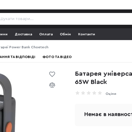
зини
Доставка
Оплата
Обмін
Контакти
тареї Power Bank Choetech
АННЯ ТА ВІДПОВІДІ
ФОТО ТА ВІДЕО
Батарея універс
65W Black
Оціни
Немає в наявнос