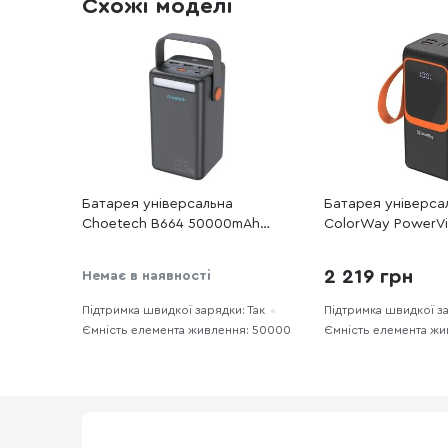
Схожі моделі
Батарея універсальна
Батарея універса
Choetech B664 50000mAh
ColorWay PowerV
65W Black
50000mAh 22.5W Bu
Type-C/Lightning
2 219 грн
Немає в наявності
PB500LP02BK)
Підтримка швидкої зарядки: Так
Підтримка швидкої за
Ємність елемента живлення: 50000
Ємність елемента ж