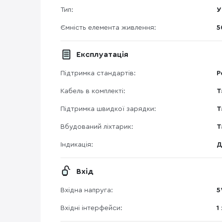
Тип:
У
Ємність елемента живлення:
5
Експлуатація
Підтримка стандартів:
P
Кабель в комплекті:
Т
Підтримка швидкої зарядки:
Т
Вбудований ліхтарик:
Т
Індикація:
Д
Вхід
Вхідна напруга:
5
Вхідні інтерфейси:
1