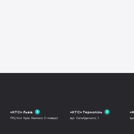
«КТС» Львів
«КТС» Тернопіль
«К
ТРЦ Кінг Крос Леополіс (1 поверх)
вул. Сагайдачного, 1
ву