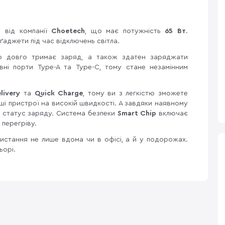
 від компанії
Choetech
, що має потужність
65
Вт
.
ґаджети під час відключень світла.
 довго тримає заряд, а також здатен заряджати
ні порти Type-A та Type-C, тому стане незамінним
livery
та
Quick Charge
, тому ви з легкістю зможете
ші пристрої на високій швидкості. А завдяки наявному
 статус заряду. Система безпеки
Smart Chip
включає
 перегріву.
истання не лише вдома чи в офісі, а й у подорожах.
ьорі.