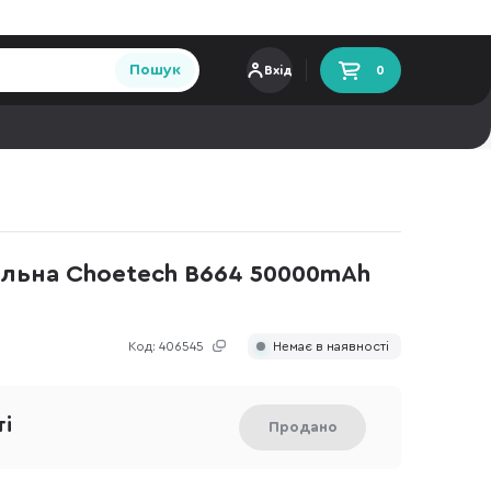
Пошук
Вхід
0
альна Choetech B664 50000mAh
Код:
406545
Немає в наявності
ті
Продано