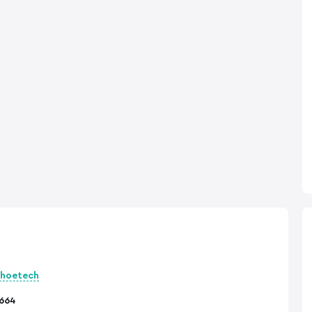
hoetech
664