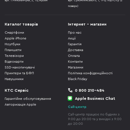
вул. І.Миколайчука, 2, ТЦ Арсен
вул. Сухомлинського, 1, ТРЦ ПортCity (2
поверх)
Каталог товарів
Інтернет - магазин
Смартфони
Про нас
Apple iPhone
Акції
Ноутбуки
Гарантія
Планшети
Доставка
Телевізори
Оплата
Відеокарти
Контакти
SSD-накопичувачі
Магазини
Принтери та БФП
Політика конфіденційності
Навушники
Black Friday
КТС Сервіс
0 800 210-484
Apple Business Chat
Гарантійне обслуговування
Авторизація Apple
Call-центр
Call-центр працює по буднях з
9:00 до 20:00 та у вихідні з 9:00
до 20:00