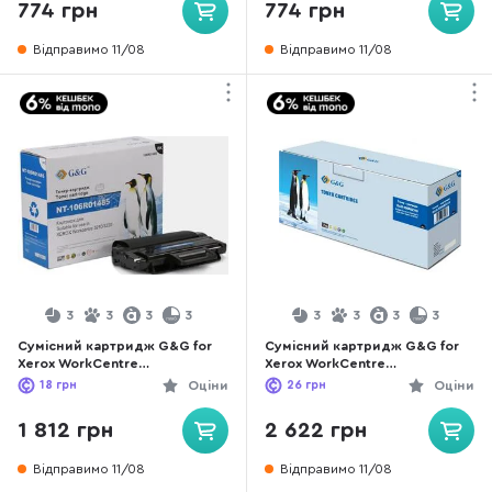
774 грн
774 грн
Відправимо 11/08
Відправимо 11/08
3
3
3
3
3
3
3
3
Сумісний картридж G&G for
Сумісний картридж G&G for
Xerox WorkCentre
Xerox WorkCentre
3210MFP/3220MFP Black (G&G-
3315DN/3325DNI Black (G&G-
18
грн
Оціни
26
грн
Оціни
106R01485)
106R02310)
1 812 грн
2 622 грн
Відправимо 11/08
Відправимо 11/08