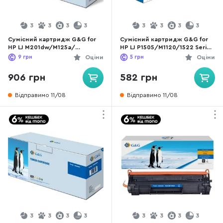
3
3
3
3
3
3
3
3
Сумісний картридж G&G for
Сумісний картридж G&G for
HP LJ M201dw/M125a/
HP LJ P1505/M1120/1522 Series
M127fn/M225dn Series Black
Black (G&G-CB436A)
9
грн
Оціни
5
грн
Оціни
(G&G-CF283A)
906 грн
582 грн
Відправимо 11/08
Відправимо 11/08
3
3
3
3
3
3
3
3