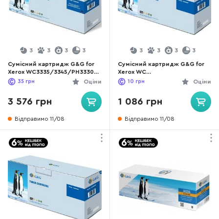
3
3
3
3
3
3
3
3
Сумісний картридж G&G for
Сумісний картридж G&G for
Xerox WC3335/3345/PH3330
Xerox WC
Black (G&G-106R03623)
5019/5021/5022/5024 Black
35
грн
Оціни
10
грн
Оціни
(G&G-006R01573)
3 576 грн
1 086 грн
Відправимо 11/08
Відправимо 11/08