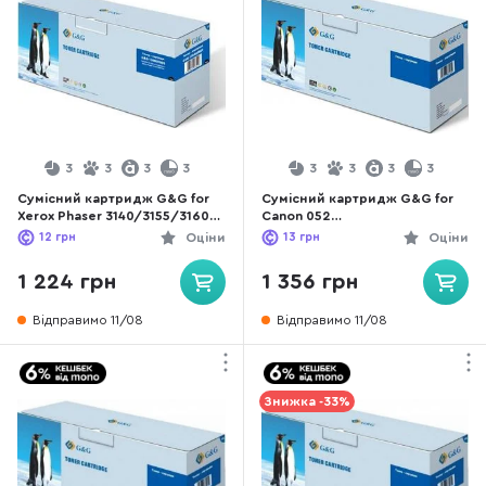
3
3
3
3
3
3
3
3
Сумісний картридж G&G for
Сумісний картридж G&G for
Xerox Phaser 3140/3155/3160
Canon 052
Max Black (G&G-108R00909)
LBP212dw/214dw/LBP215x/MF
12
грн
Оціни
13
грн
Оціни
421dw/MF426dw/MF428x/MF4
29x Black (G&G-052H)
1 224 грн
1 356 грн
Відправимо 11/08
Відправимо 11/08
Знижка -33%