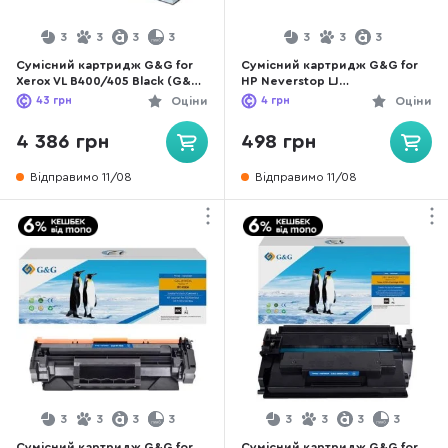
3
3
3
3
3
3
3
Сумісний картридж G&G for
Сумісний картридж G&G for
Xerox VL B400/405 Black (G&G-
HP Neverstop LJ
106R03585)
1000a/1000w/1200a/1200w
43
грн
Оціни
4
грн
Оціни
Black (G&G-W1103A)
4 386 грн
498 грн
Відправимо 11/08
Відправимо 11/08
3
3
3
3
3
3
3
3
Сумісний картридж G&G for
Сумісний картридж G&G for