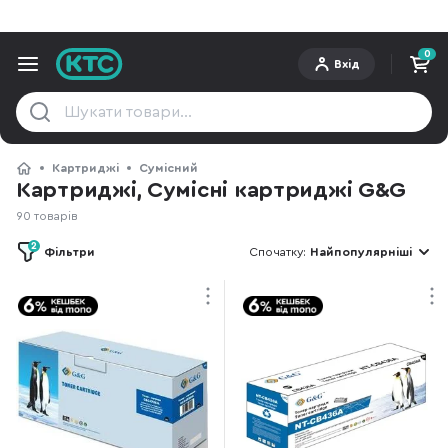
0
Вхід
Картриджі
Сумісний
Картриджі, Сумісні картриджі G&G
90 товарів
2
Фільтри
Спочатку:
Найпопулярніші