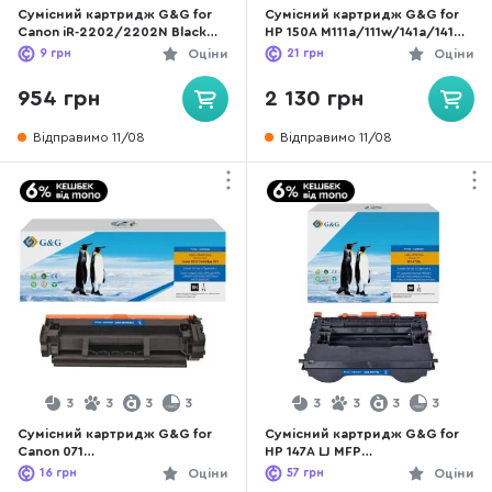
Сумісний картридж G&G for
Сумісний картридж G&G for
Canon iR-2202/2202N Black
HP 150A M111a/111w/141a/141w
(G&G-EXV42)
Black (G&G-W1500A)
9
грн
Оціни
21
грн
Оціни
954 грн
2 130 грн
Відправимо 11/08
Відправимо 11/08
3
3
3
3
3
3
3
3
Сумісний картридж G&G for
Сумісний картридж G&G for
Canon 071
HP 147A LJ MFP
MF272dw/275dw/LBP122dw
M611/M612/M635/M636 10.5k
16
грн
Оціни
57
грн
Оціни
1.2k Black (G&G-5645C002)
Black (G&G-W1470A)