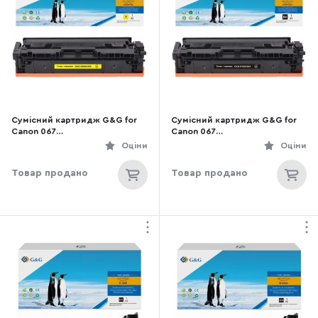
Сумісний картридж G&G for
Сумісний картридж G&G for
Canon 067
Canon 067
MF651Cw/MF655Cdw/MF657Cd
MF651Cw/MF655Cdw/MF657Cd
Оціни
Оціни
w/LBP631Cw/LBP633Cdw
w/LBP631Cw/LBP633Cdw Black
Yellow (G&G-5099C002)
(G&G-5102C002)
Товар продано
Товар продано