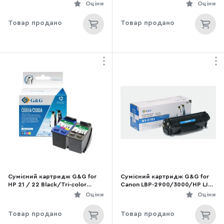
MF272/MF275/LBP122 2.5k
5299DW/M5799DWF/M5298D
Оціни
Оціни
Black (G&G-5646C002)
W Black (G&G-C13T966140)
Товар продано
Товар продано
Сумісний картридж G&G for
Сумісний картридж G&G for
HP 21 / 22 Black/Tri-color
Canon LBP-2900/3000/HP LJ
Combo Pack (G&G-SD367AE)
1010/ 1015/1020/1022/LJ
Оціни
Оціни
3015/3030/M1005/M1319f
Black (G&G-703)
Товар продано
Товар продано