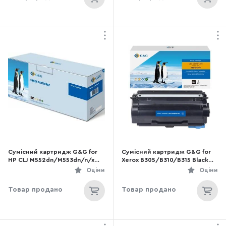
Сумісний картридж G&G for
Сумісний картридж G&G for
HP CLJ M552dn/M553dn/n/x
Xerox B305/B310/B315 Black
Magenta (G&G-CF363X)
(G&G-006R04380)
Оціни
Оціни
Товар продано
Товар продано