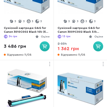
3
3
3
3
3
3
3
3
Сумісний картридж G&G for
Сумісний картридж G&G for
Canon 3010C002 Black 10k (без
Canon 3009C002 Black 3.1k
чіпа) (G&G-057H)
Without chip (G&G-057)
34
грн
Оціни
13
грн
Оціни
2 034
3 486 грн
1 362 грн
Відправимо 11/08
Відправимо 11/08