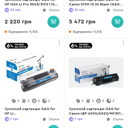
HP 145A LJ Pro 3003/3103 1.7k
Canon 070H 10.2k Black (G&G-
Black (G&G-W1450A)
5640C002)
22
грн
Оціни
54
грн
Оціни
2 220 грн
5 472 грн
Відправимо 11/08
Відправимо 11/08
3
3
3
3
3
3
3
3
Сумісний картридж G&G for
Сумісний картридж G&G for
HP LJ
Canon LBP-6000/6020/MF3010
P1102/1102w/M1132/M1212nf
Black (G&G-725)
7
грн
Оціни
7
грн
Оціни
Black (G&G-CE285A)