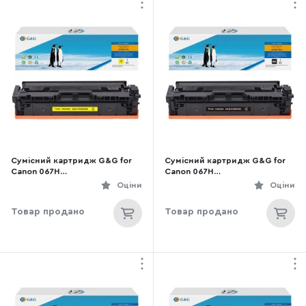
Сумісний картридж G&G for
Сумісний картридж G&G for
Canon 067H
Canon 067H
MF651Cw/MF655Cdw/MF657Cd
MF651Cw/MF655Cdw/MF657Cd
Оціни
Оціни
w/LBP631Cw/LBP633Cdw
w/LBP631Cw/LBP633Cdw Black
Yellow (G&G-5103C002)
(G&G-5106C002)
Товар продано
Товар продано