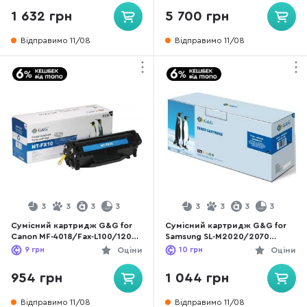
1 632 грн
5 700 грн
Відправимо 11/08
Відправимо 11/08
3
3
3
3
3
3
3
3
Сумісний картридж G&G for
Сумісний картридж G&G for
Canon MF-4018/Fax-L100/120
Samsung SL-M2020/2070
Black (G&G-FX-10)
Series Black (G&G-D111S)
9
грн
Оціни
10
грн
Оціни
954 грн
1 044 грн
Відправимо 11/08
Відправимо 11/08