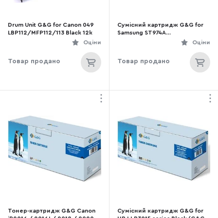
Drum Unit G&G for Canon 049
Сумісний картридж G&G for
LBP112/MFP112/113 Black 12k
Samsung ST974A
C430/C430W/C480/C480W/C4
Оціни
Оціни
80FN Magenta (G&G-M404S)
Товар продано
Товар продано
Тонер-картридж G&G Canon
Сумісний картридж G&G for