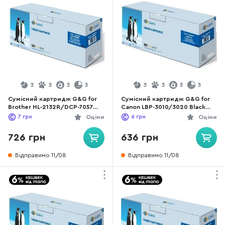
3
3
3
3
3
3
3
3
Сумісний картридж G&G for
Сумісний картридж G&G for
Brother HL-2132R/DCP-7057
Canon LBP-3010/3020 Black
Black (G&G-TN2090)
(G&G-712)
7
грн
Оціни
6
грн
Оціни
726 грн
636 грн
Відправимо 11/08
Відправимо 11/08