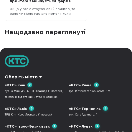
принтері закінчується фарба
Якщо у вас є струменевий принтер, то
рано чи пізно настане момент, коли
закінчиться фарба або ймовірно і вже
закінчилася тому ви тут. Дочитавши
статтю до кінця ви отримаєте відповіді на
Нещодавно переглянуті
питання: що трапиться, якщо не зважати
на попередження про закінчення фарби?
які основні види фарб використову
Оберіть місто
«КТС» Київ
«КТС» Рівне
вул. О.Мишуги, 4, ТЦ Піраміда (1 поверх),
вул. В`ячеслава Чорновола, 17а
за 200 м від станції метро «Позняки».
«КТС» Львів
«КТС» Тернопіль
ТРЦ Кінг Крос Леополіс (1 поверх)
вул. Сагайдачного, 1
«КТС» Івано-Франківськ
«КТС» Луцьк