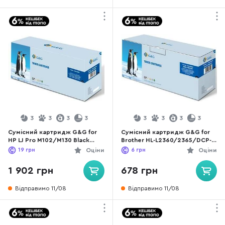
3
3
3
3
3
3
3
3
Сумісний картридж G&G for
Сумісний картридж G&G for
HP LJ Pro M102/M130 Black
Brother HL-L2360/2365/DCP-
Without chip (G&G-CF217A)
L2500/25x0/MFC-
19
грн
Оціни
6
грн
Оціни
L2700/2720/2740 Black (G&G-
TN2335)
1 902 грн
678 грн
Відправимо 11/08
Відправимо 11/08