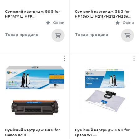
Сумісний картридж G&G for
Сумісний картридж G&G for
HP 147Y LJ MFP
HP 136X LJ M211/M212/M236
M611/M612/M635/M636 42k
2.6k Black (G&G-W1360X_NC)
Оціни
Оціни
Black (G&G-W1470Y)
чіп без лічильника
Товар продано
Товар продано
Сумісний картридж G&G for
Сумісний картридж G&G for
Canon 071H
Epson WF-