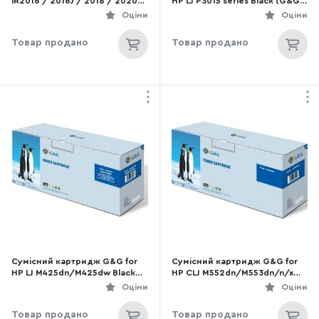
iR2016 / 2016J / 2018 / 2020
HP LJ P3015 series Black (G&G-
чорний
CE255A)
Оціни
Оціни
Товар продано
Товар продано
Сумісний картридж G&G for
Сумісний картридж G&G for
HP LJ M425dn/M425dw Black
HP CLJ M552dn/M553dn/n/x
(G&G-CF280X)
Cyan (G&G-CF361X)
Оціни
Оціни
Товар продано
Товар продано