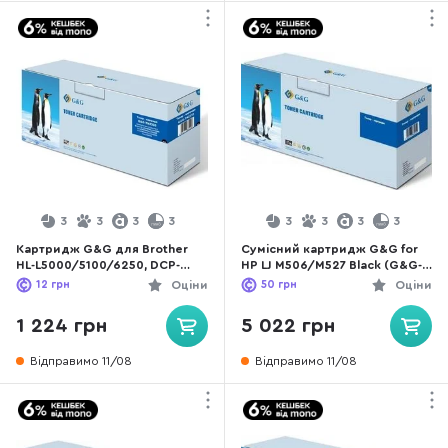
3
3
3
3
3
3
3
3
Картридж G&G для Brother
Сумісний картридж G&G for
HL-L5000/5100/6250, DCP-
HP LJ M506/M527 Black (G&G-
L5500, MFC-L5700 (8k) Black
CF287X)
12
грн
Оціни
50
грн
Оціни
1 224 грн
5 022 грн
Відправимо 11/08
Відправимо 11/08