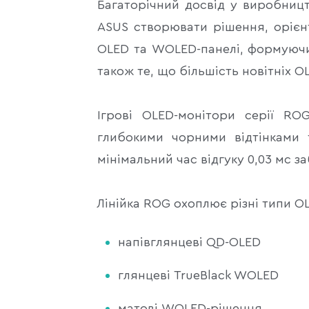
Багаторічний досвід у виробницт
ASUS створювати рішення, орієнт
OLED та WOLED-панелі, формуючи
також те, що більшість новітніх O
Ігрові OLED-монітори серії R
глибокими чорними відтінками 
мінімальний час відгуку 0,03 мс з
Лінійка ROG охоплює різні типи O
напівглянцеві QD-OLED
глянцеві TrueBlack WOLED
матові WOLED-рішення