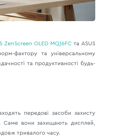
S ZenScreen OLED MQ16FC
та ASUS
орм-фактору та універсальному
дачності та продуктивності будь-
входять передові засоби захисту
on. Саме вони захищають дисплей,
одовж тривалого часу.