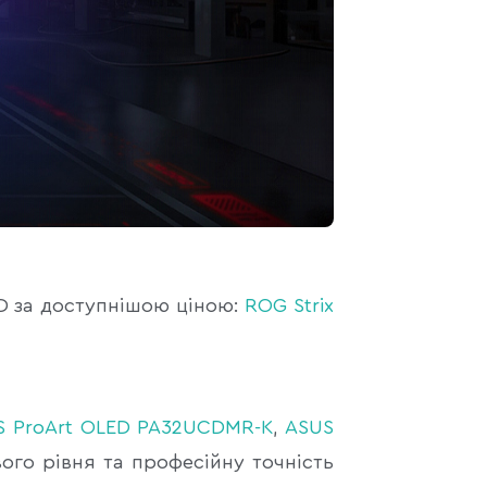
ED за доступнішою ціною:
ROG Strix
S ProArt OLED PA32UCDMR-K
,
ASUS
ого рівня та професійну точність