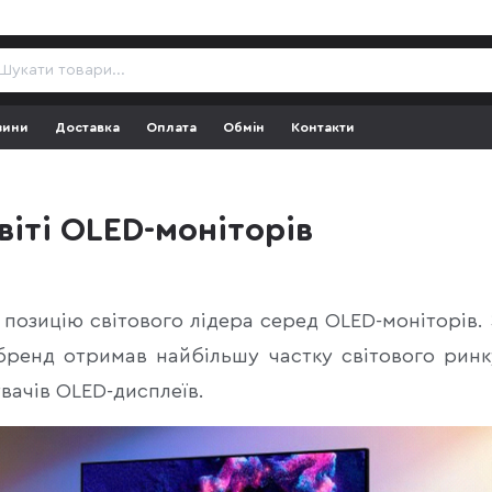
зини
Доставка
Оплата
Обмін
Контакти
віті OLED-моніторів
позицію світового лідера серед OLED-моніторів. 
 бренд отримав найбільшу частку світового ринк
вачів OLED-дисплеїв.