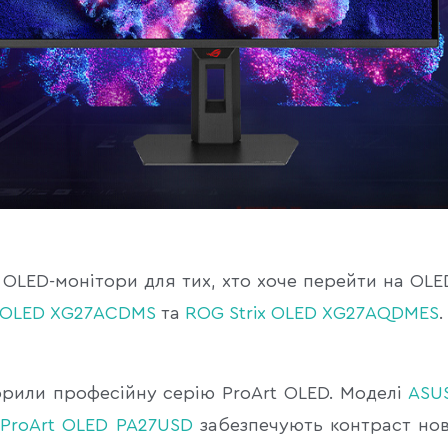
і OLED-монітори для тих, хто хоче перейти на OL
x OLED XG27ACDMS
та
ROG Strix OLED XG27AQDMES
.
орили професійну серію ProArt OLED. Моделі
ASU
ProArt OLED PA27USD
забезпечують контраст нов