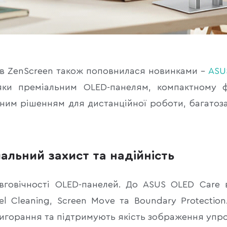
ів ZenScreen також поповнилася новинками –
ASU
яки преміальним OLED-панелям, компактному ф
ним рішенням для дистанційної роботи, багатоза
альний захист та надійність
говічності OLED-панелей. До ASUS OLED Care 
ixel Cleaning, Screen Move та Boundary Protecti
вигорання та підтримують якість зображення упр