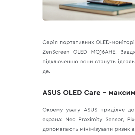
Серія портативних OLED-монітор
ZenScreen OLED MQ16AHE. Завд
підключенню вони стануть ідеаль
де.
ASUS OLED Care – максим
Окрему увагу ASUS приділяє дов
екрана: Neo Proximity Sensor, P
допомагають мінімізувати ризик 