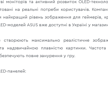
ві моніторів та активний розвиток OLED-технол
овані на реальні потреби користувачів. Компан
 найкращий рівень зображення для геймерів, кре
LED-моделей ASUS вже доступні в Україні у магази
OG створюють максимально реалістичне зобра
та надзвичайною плавністю картинки. Частота
абезпечують повне занурення у гру.
LED-панелей: