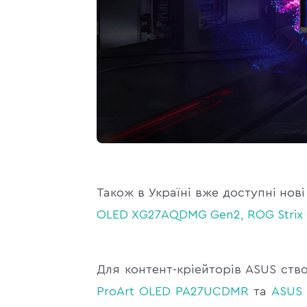
Також в Україні вже доступні нов
OLED XG27AQDMG Gen2
,
ROG Stri
Для контент-кріейторів ASUS ств
ProArt OLED PA27UCDMR
та
ASUS 