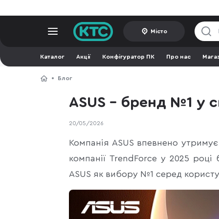
Місто
Каталог
Акції
Конфігуратор ПК
Про нас
Мага
Блог
ASUS – бренд №1 у с
20/05/2026
Компанія ASUS впевнено утримує 
компанії TrendForce у 2025 році
ASUS як вибору №1 серед користу