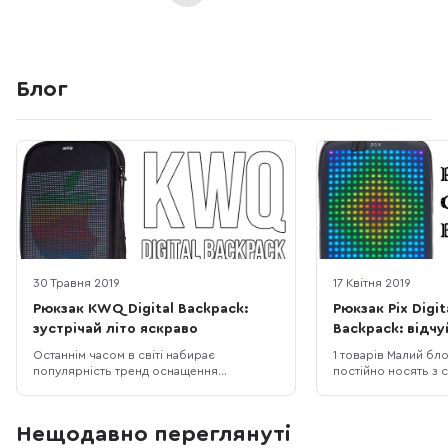
Блог
30 Травня 2019
17 Квітня 2019
Рюкзак KWQ Digital Backpack:
Рюкзак Pix Digi
зустрічай літо яскраво
Backpack: відчу
дизайнером
Останнім часом в світі набирає
1 товарів Малий блок У нас в офісі 
популярність тренд оснащення
постійно носять з с
різноманітних речей екранами. В мережі
рюкзаки частіше зу
з'явилися фотографії брендової сумки
використанні серед
Louis Vuitton з вбудованими OLED-
що у кожного з нас 
Нещодавно переглянуті
дисплеями, а на виставці MWC 2019 був
у розрізі цього акс