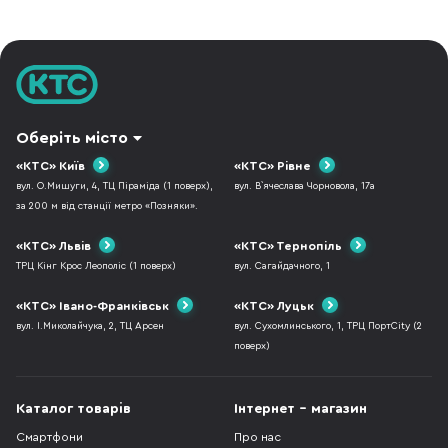
представлений “смартфон” Nubia Alpha,
використовуємо що
який може одягатися на руку. Із
моїх знайомих мають
впевненістю можу ска
Оберіть місто
«КТС» Київ
«КТС» Рівне
вул. О.Мишуги, 4, ТЦ Піраміда (1 поверх),
вул. В`ячеслава Чорновола, 17а
за 200 м від станції метро «Позняки».
«КТС» Львів
«КТС» Тернопіль
ТРЦ Кінг Крос Леополіс (1 поверх)
вул. Сагайдачного, 1
«КТС» Івано-Франківськ
«КТС» Луцьк
вул. І.Миколайчука, 2, ТЦ Арсен
вул. Сухомлинського, 1, ТРЦ ПортCity (2
поверх)
Каталог товарів
Інтернет - магазин
Смартфони
Про нас