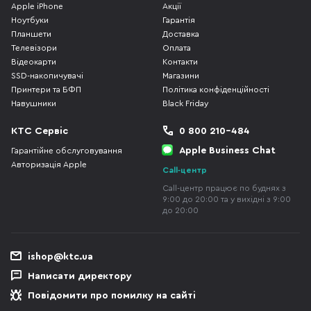
Apple iPhone
Акції
Ноутбуки
Гарантія
Планшети
Доставка
Телевізори
Оплата
Відеокарти
Контакти
SSD-накопичувачі
Магазини
Принтери та БФП
Політика конфіденційності
Навушники
Black Friday
КТС Сервіс
0 800 210-484
Apple Business Chat
Гарантійне обслуговування
Авторизація Apple
Call-центр
Call-центр працює по буднях з
9:00 до 20:00 та у вихідні з 9:00
до 20:00
ishop@ktc.ua
Написати директору
Повідомити про помилку на сайті