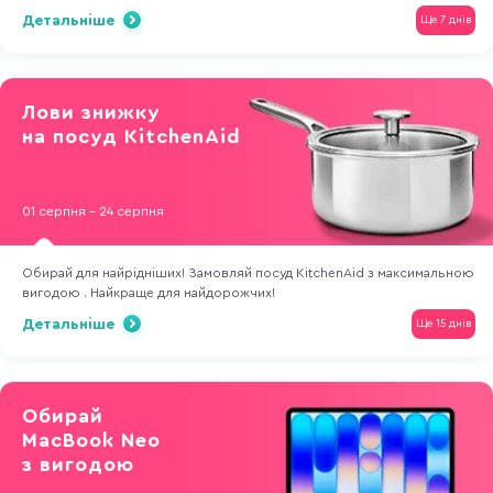
Детальніше
Ще 7 днів
Лови знижку
на посуд KitchenAid
01 серпня - 24 серпня
Обирай для найрідніших! Замовляй посуд KitchenAid з максимальною
вигодою . Найкраще для найдорожчих!
Детальніше
Ще 15 днів
Обирай
MacBook Neo
з вигодою