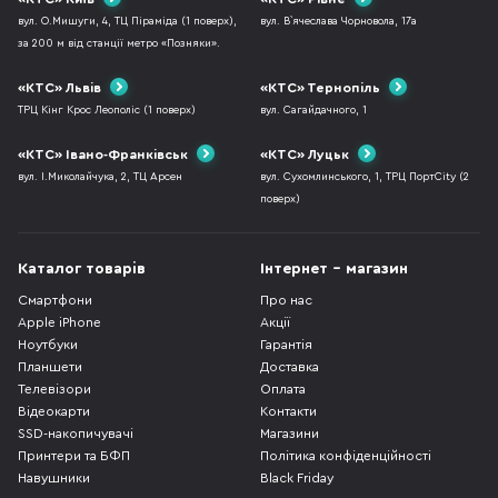
вул. О.Мишуги, 4, ТЦ Піраміда (1 поверх),
вул. В`ячеслава Чорновола, 17а
за 200 м від станції метро «Позняки».
«КТС» Львів
«КТС» Тернопіль
ТРЦ Кінг Крос Леополіс (1 поверх)
вул. Сагайдачного, 1
«КТС» Івано-Франківськ
«КТС» Луцьк
вул. І.Миколайчука, 2, ТЦ Арсен
вул. Сухомлинського, 1, ТРЦ ПортCity (2
поверх)
Каталог товарів
Інтернет - магазин
Смартфони
Про нас
Apple iPhone
Акції
Ноутбуки
Гарантія
Планшети
Доставка
Телевізори
Оплата
Відеокарти
Контакти
SSD-накопичувачі
Магазини
Принтери та БФП
Політика конфіденційності
Навушники
Black Friday