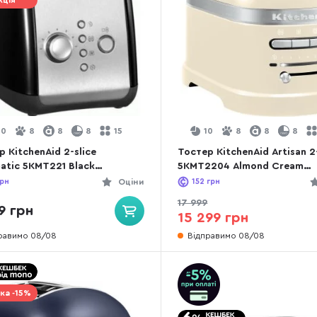
кція
10
8
8
8
15
10
8
8
8
 KitchenAid 2-slice
Тостер KitchenAid Artisan 2
atic 5KMT221 Black
5KMT2204 Almond Cream
221EOB)
(5KMT2204EAC)
рн
Оціни
152
грн
17 999
9 грн
15 299 грн
равимо 08/08
Відправимо 08/08
ка -15%