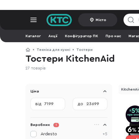
Місто
Каталог
Акції
Конфігуратор ПК
Про нас
Мага
Техніка для кухні
Тостери
Тостери KitchenAid
27 товарів
KitchenAi
Ціна
від
до
Виробник
1
Ardesto
+5