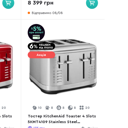
8 399 грн
Відправимо 08/08
Акція
20
10
8
8
8
20
 Slots
Тостер KitchenAid Toaster 4 Slots
5KMT4109 Stainless Steel
(5KMT4109ESX)