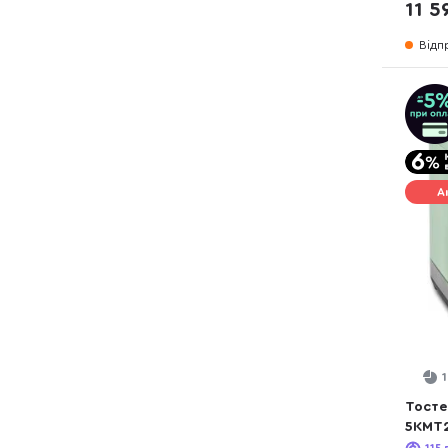
11 5
Відп
А
Тостер
5KMT2