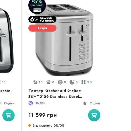
Акція
15
10
8
8
8
20
lassic
Тостер KitchenAid 2-slice
5KMT2109 Stainless Steel
(5KMT2109ESX)
Оціни
115
грн
Оціни
11 599 грн
Відправимо 08/08