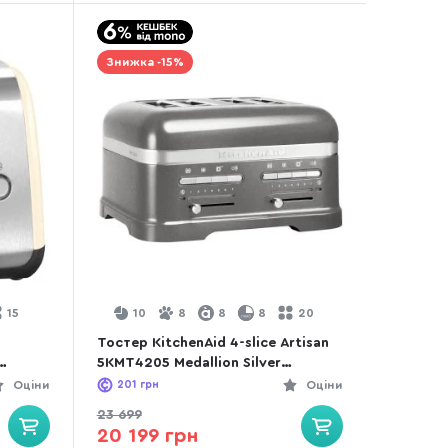
Знижка -15%
15
10
8
8
8
20
Тостер KitchenAid 4-slice Artisan
5KMT4205 Medallion Silver
(5KMT4205EMS)
Оціни
201
грн
Оціни
23 699
20 199 грн