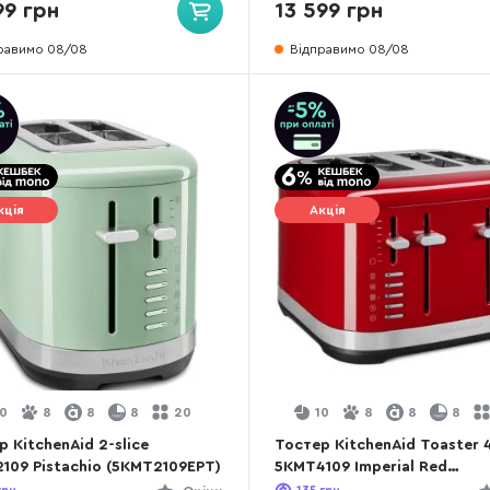
99 грн
13 599 грн
равимо 08/08
Відправимо 08/08
кція
Акція
10
8
8
8
20
10
8
8
8
 KitchenAid 2-slice
Тостер KitchenAid Toaster 4
109 Pistachio (5KMT2109EPT)
5KMT4109 Imperial Red
(5KMT4109EER)