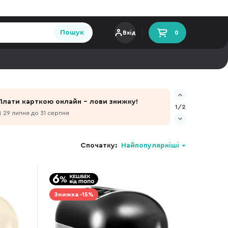
Пошук
Вхід
0
Плати карткою онлайн - лови знижку!
1/2
З 29 липня до 31 серпня
Спочатку:
Найпопулярніші
Знижка -15%