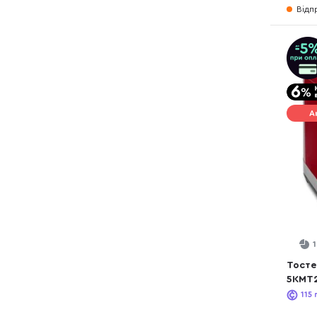
Відп
А
Тостер
5KMT2
(5KMT
115