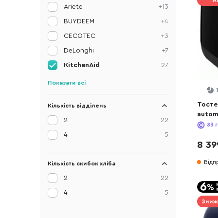
А
Ariete
+13
BUYDEEM
+4
CECOTEC
+3
DeLonghi
+7
KitchenAid
27
Показати всі
Тостер
Кількість відділень
autom
2
22
(5KMT
83
г
4
5
8 39
Відп
Кількість скибок хліба
2
22
4
5
Зниж