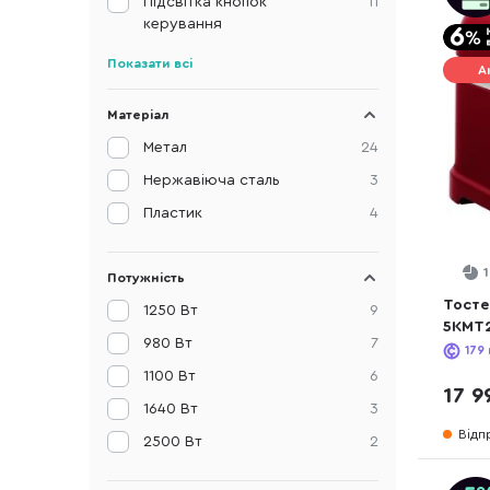
Підсвітка кнопок
11
керування
Показати всі
А
Матеріал
Метал
24
Нержавіюча сталь
3
Пластик
4
Потужність
Тостер
1250 Вт
9
5KMT2
980 Вт
7
(5KM
179
1100 Вт
6
17 9
1640 Вт
3
Відп
2500 Вт
2