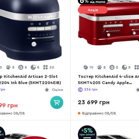
Акція
10
8
8
8
20
10
8
8
8
 KitchenAid Artisan 2-Slot
Тостер KitchenAid 4-slice A
204 Ink Blue (5KMT2204EIB)
5KMT4205 Candy Apple
(5KMT4205ECA)
грн
Оціни
236
грн
23 699 грн
99 грн
равимо 08/08
Відправимо 08/08