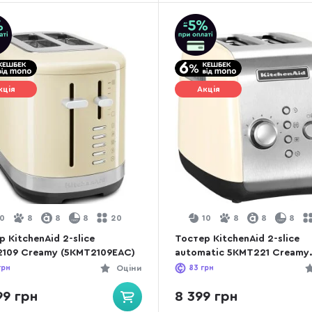
кція
Акція
10
8
8
8
20
10
8
8
8
 KitchenAid 2-slice
Тостер KitchenAid 2-slice
109 Creamy (5KMT2109EAC)
automatic 5KMT221 Creamy
(5KMT221EAC)
грн
Оціни
83
грн
99 грн
8 399 грн