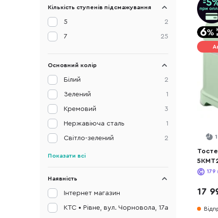
Кількість ступенів підсмажування
5
2
7
25
А
Основний колір
Білий
2
Зелений
1
Кремовий
3
Нержавіюча сталь
1
Світло-зелений
2
Тостер
Показати всі
5KMT2
(5KMT
179
Наявність
17 9
Інтернет магазин
КТС • Рівне, вул. Чорновола, 17а
Відп