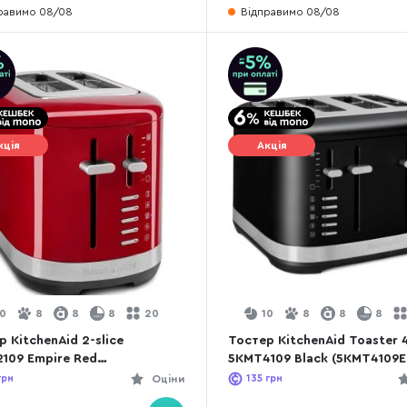
равимо 08/08
Відправимо 08/08
кція
Акція
10
8
8
8
20
10
8
8
8
 KitchenAid 2-slice
Тостер KitchenAid Toaster 4
109 Empire Red
5KMT4109 Black (5KMT4109
2109EER)
грн
Оціни
135
грн