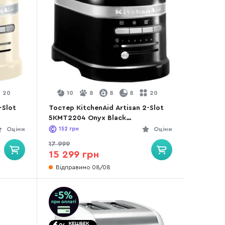
20
10
8
8
8
20
-Slot
Тостер KitchenAid Artisan 2-Slot
5KMT2204 Onyx Black
(5KMT2204EOB)
Оціни
152
грн
Оціни
17 999
15 299 грн
Відправимо 08/08