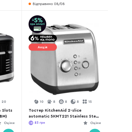
Відправимо 08/08
Акція
20
10
8
8
8
15
 Slots
Тостер KitchenAid 2-slice
EBM)
automatic 5KMT221 Stainless Steel
(5KMT221ESX)
Оціни
83
грн
Оціни