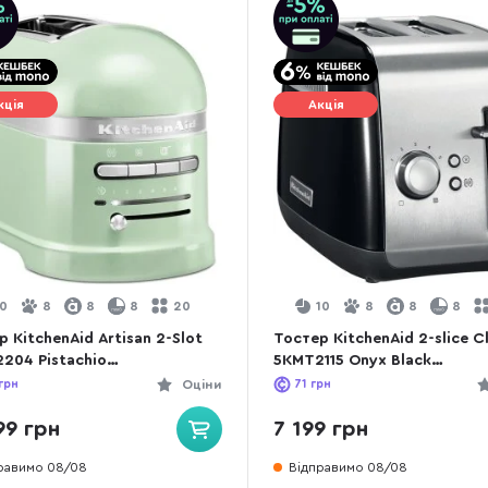
кція
Акція
10
8
8
8
20
10
8
8
8
 KitchenAid Artisan 2-Slot
Тостер KitchenAid 2-slice C
204 Pistachio
5KMT2115 Onyx Black
2204EPT)
(5KMT2115EOB)
грн
Оціни
71
грн
99 грн
7 199 грн
равимо 08/08
Відправимо 08/08