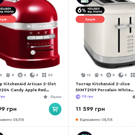
кція
Акція
10
8
8
8
20
10
8
8
8
 KitchenAid Artisan 2-Slot
Тостер KitchenAid 2-slice
204 Candy Apple Red
5KMT2109 Porcelain White
T2204ECA)
(5KMT2109EPL)
грн
Оціни
115
грн
99 грн
11 599 грн
равимо 08/08
Відправимо 08/08