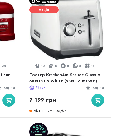
Акція
20
10
8
8
8
15
rtisan
Тостер KitchenAid 2-slice Classic
5KMT2115 White (5KMT2115EWH)
Оціни
71
грн
Оціни
7 199 грн
Відправимо 08/08