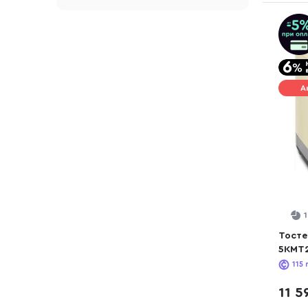
А
Тостер
5KMT2
115
11 5