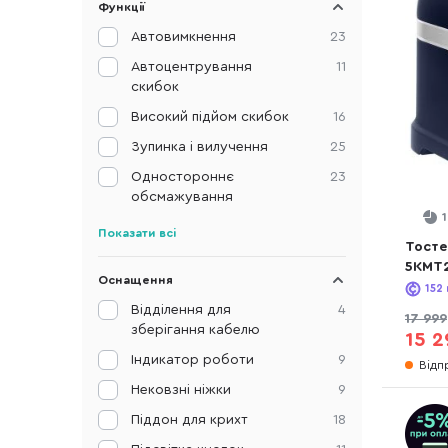
Функції
Автовимкнення
23
Автоцентрування
11
скибок
Високий підйом скибок
16
Зупинка і вилучення
25
Одностороннє
23
обсмажування
Показати всі
Тостер
5KMT2
Оснащення
152
Відділення для
4
17 999
зберігання кабелю
15 2
Індикатор роботи
9
Відп
Нековзні ніжки
9
Піддон для крихт
18