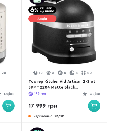
Акція
20
10
8
8
8
20
Тостер KitchenAid Artisan 2-Slot
5KMT2204 Matte Black
(5KMT2204EBK)
Оціни
179
грн
Оціни
17 999 грн
Відправимо 08/08