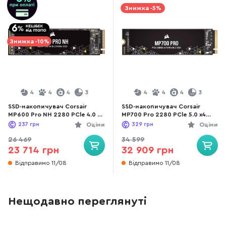
Знижка -5%
Знижка -10%
4
4
4
3
4
4
4
3
SSD-накопичувач Corsair
SSD-накопичувач Corsair
MP600 Pro NH 2280 PCle 4.0 x4
MP700 Pro 2280 PCle 5.0 x4
2TB (CSSD-
4TB (CSSD-
237
грн
Оціни
329
грн
Оціни
F2000GBMP600PNH)
F4000GBMP700PNH)
26 469
34 599
23 714 грн
32 909 грн
Відправимо 11/08
Відправимо 11/08
Нещодавно переглянуті