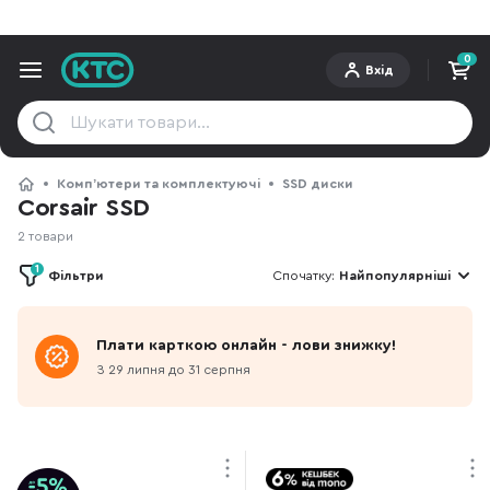
0
Вхід
Компʼютери та комплектуючі
SSD диски
Corsair SSD
2 товари
1
Фільтри
Спочатку:
Найпопулярніші
Плати карткою онлайн - лови знижку!
З 29 липня до 31 серпня