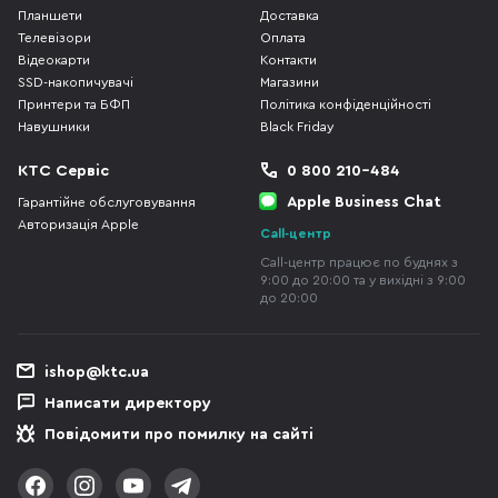
Планшети
Доставка
Телевізори
Оплата
Відеокарти
Контакти
SSD-накопичувачі
Магазини
Принтери та БФП
Політика конфіденційності
Навушники
Black Friday
КТС Сервіс
0 800 210-484
Apple Business Chat
Гарантійне обслуговування
Авторизація Apple
Call-центр
Call-центр працює по буднях з
9:00 до 20:00 та у вихідні з 9:00
до 20:00
ishop@ktc.ua
Написати директору
Повідомити про помилку на сайті