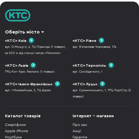
Оберіть місто
«КТС» Київ
«КТС» Рівне
вул. О.Мишуги, 4, ТЦ Піраміда (1 поверх),
вул. В`ячеслава Чорновола, 17а
за 200 м від станції метро «Позняки».
«КТС» Львів
«КТС» Тернопіль
ТРЦ Кінг Крос Леополіс (1 поверх)
вул. Сагайдачного, 1
«КТС» Івано-Франківськ
«КТС» Луцьк
вул. І.Миколайчука, 2, ТЦ Арсен
вул. Сухомлинського, 1, ТРЦ ПортCity (2
поверх)
Каталог товарів
Інтернет - магазин
Смартфони
Про нас
Apple iPhone
Акції
Ноутбуки
Гарантія