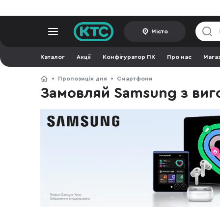
Місто
Каталог
Акції
Конфігуратор ПК
Про нас
Мага
Пропозиція дня
Смартфони
Замовляй Samsung з ви