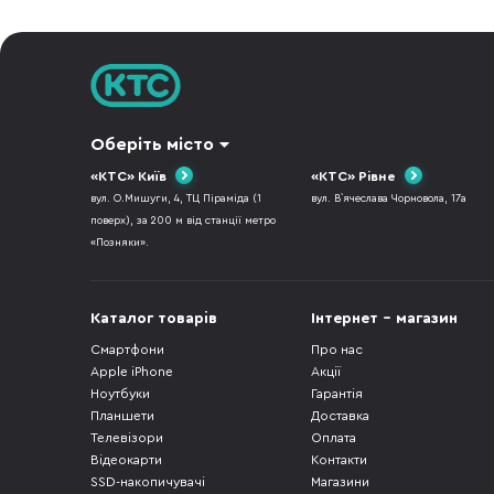
Оберіть місто
«КТС» Київ
«КТС» Рівне
вул. О.Мишуги, 4, ТЦ Піраміда (1
вул. В`ячеслава Чорновола, 17а
поверх), за 200 м від станції метро
«Позняки».
Каталог товарів
Інтернет - магазин
Смартфони
Про нас
Apple iPhone
Акції
Ноутбуки
Гарантія
Планшети
Доставка
Телевізори
Оплата
Відеокарти
Контакти
SSD-накопичувачі
Магазини