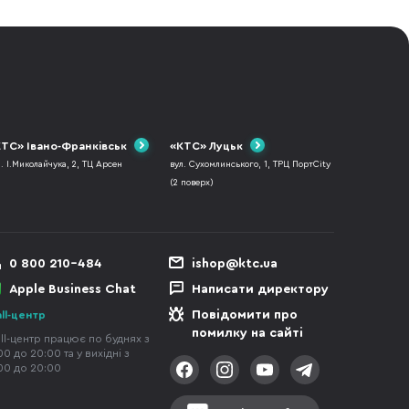
ТС» Івано-Франківськ
«КТС» Луцьк
л. І.Миколайчука, 2, ТЦ Арсен
вул. Сухомлинського, 1, ТРЦ ПортCity
(2 поверх)
0 800 210-484
ishop@ktc.ua
Apple Business Chat
Написати директору
Повідомити про
ll-центр
помилку на сайті
ll-центр працює по буднях з
00 до 20:00 та у вихідні з
00 до 20:00