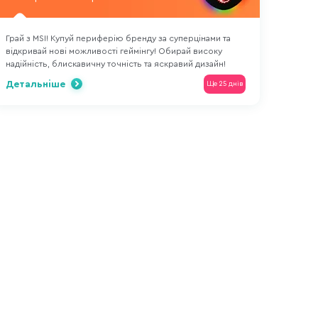
Грай з MSI! Купуй периферію бренду за суперцінами та
відкривай нові можливості геймінгу! Обирай високу
надійність, блискавичну точність та яскравий дизайн!
Детальніше
Ще 25 днів