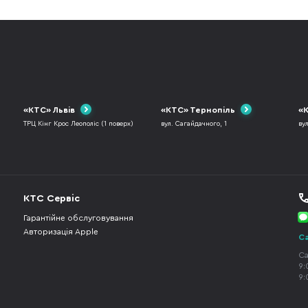
«КТС» Львів
«КТС» Тернопіль
«К
ТРЦ Кінг Крос Леополіс (1 поверх)
вул. Сагайдачного, 1
ву
КТС Сервіс
Гарантійне обслуговування
Авторизація Apple
Ca
Ca
9:
9: