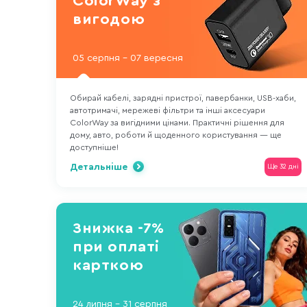
ColorWay з
вигодою
05 серпня - 07 вересня
Обирай кабелі, зарядні пристрої, павербанки, USB-хаби,
автотримачі, мережеві фільтри та інші аксесуари
ColorWay за вигідними цінами. Практичні рішення для
дому, авто, роботи й щоденного користування — ще
доступніше!
Детальніше
Ще 32 дні
Знижка -7%
при оплаті
карткою
24 липня - 31 серпня