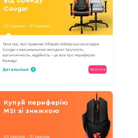
від бренду
Cougar
03 серпня - 31 серпня
Твоя гра, твої правила! Обирай геймерські аксесуари
Cougar з максимальною вигодою! Зручність,
ергономічність, надійність – це все про периферію
бренду!
Детальніше
Ще 25 днів
Купуй периферію
MSI зі знижкою
03 серпня - 31 серпня