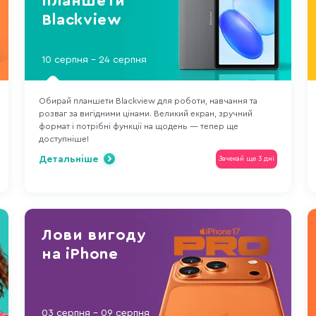
планшети
Blackview
10 серпня - 24 серпня
Обирай планшети Blackview для роботи, навчання та
розваг за вигідними цінами. Великий екран, зручний
формат і потрібні функції на щодень — тепер ще
доступніше!
Детальніше
Зачекай ще 3 дні
Лови вигоду
на iPhone
03 серпня - 09 серпня