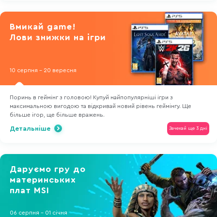
Вмикай game!
Лови знижки на ігри
10 серпня - 20 вересня
Поринь в геймінг з головою! Купуй найпопулярніші ігри з
максимальною вигодою та відкривай новий рівень геймінгу. Ще
більше ігор, ще більше вражень.
Детальніше
Зачекай ще 3 дні
Даруємо гру до
материнських
плат MSI
06 серпня - 01 січня