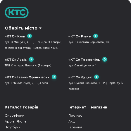
Оберіть місто
«КТС» Київ
«КТС» Рівне
вул. О.Мишуги, 4, ТЦ Піраміда (1 поверх),
вул. В`ячеслава Чорновола, 17а
за 200 м від станції метро «Позняки».
«КТС» Львів
«КТС» Тернопіль
ТРЦ Кінг Крос Леополіс (1 поверх)
вул. Сагайдачного, 1
«КТС» Івано-Франківськ
«КТС» Луцьк
вул. І.Миколайчука, 2, ТЦ Арсен
вул. Сухомлинського, 1, ТРЦ ПортCity (2
поверх)
Каталог товарів
Інтернет - магазин
Смартфони
Про нас
Apple iPhone
Акції
Ноутбуки
Гарантія