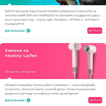
Твій ПК заслужив нову історію! Купуйте материнські плати ASUS на
чипсетах Intel® Z890 або Intel® B860 та отримуйте в подарунок одну з
трьох культових ігор: - Dying Light: The Beast - HITMAN 3 - Sid Meier's
Civilization® VII
Детальніше
Ще 148 днів
Знижки на
техніку Laifen
03 серпня - 31 серпня
Обирай інноваційну техніку Laifen зі знижками — сучасний дизайн,
потужність і технологічність у кожній деталі. Стильні рішення для
щоденного догляду та комфорту тепер ще вигідніше!
Детальніше
Ще 25 днів