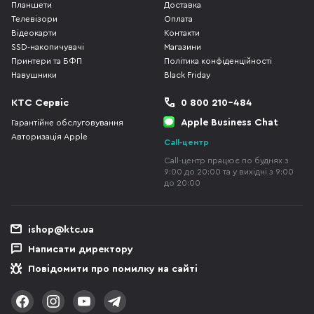
Планшети
Доставка
Телевізори
Оплата
Відеокарти
Контакти
SSD-накопичувачі
Магазини
Принтери та БФП
Політика конфіденційності
Навушники
Black Friday
КТС Сервіс
0 800 210-484
Apple Business Chat
Гарантійне обслуговування
Авторизація Apple
Call-центр
Call-центр працює по буднях з
9:00 до 20:00 та у вихідні з 9:00
до 20:00
ishop@ktc.ua
Написати директору
Повідомити про помилку на сайті