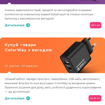
Знижки завантажено! Грай, працюй чи насолоджуйся яскравим
контентом на новенькому екрані! Купуй круті та стильні монітори
Samsung з максимальною вигодою!
Детальніше
Ще 4 дні
Купуй товари
ColorWay з вигодою
05 серпня - 07 вересня
Обирай кабелі, зарядні пристрої, павербанки, USB-хаби, автотримачі,
мережеві фільтри та інші аксесуари ColorWay за вигідними цінами.
Практичні рішення для дому, авто, роботи й щоденного користування
— ще доступніше!
Детальніше
Ще 32 дні