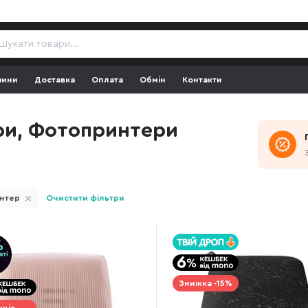
зини
Доставка
Оплата
Обмін
Контакти
ри, Фотопринтери
нтер
Очистити фільтри
Знижка -15%