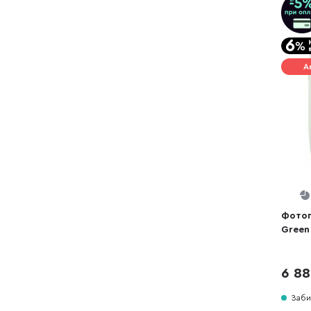
А
Фотоп
Green 
6 88
Заби