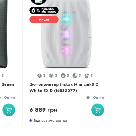
Акція
3
3
3
3
3
3
k Green
Фотопринтер Instax Mini Link3 C
White EX D (16832077)
Оціни
Оціни
6 889 грн
Відправимо завтра