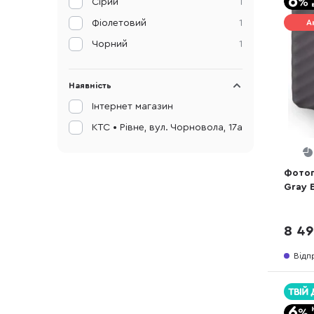
Сірий
1
Фіолетовий
1
А
Чорний
1
Наявність
Інтернет магазин
КТС • Рівне, вул. Чорновола, 17а
Фотоп
Gray E
8 49
Відп