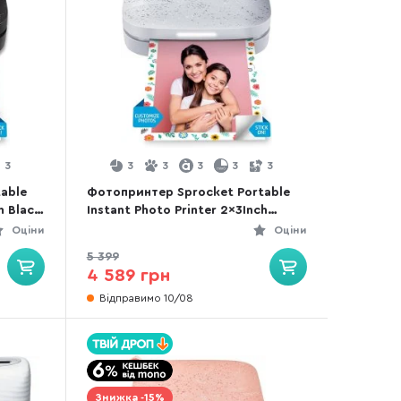
3
3
3
3
3
3
able
Фотопринтер Sprocket Portable
h Black
Instant Photo Printer 2x3Inch
White (HPISPW)
Оціни
Оціни
5 399
4 589 грн
Відправимо 10/08
Знижка -15%