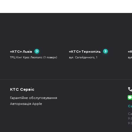
«КТС» Львів
«КТС» Тернопіль
«К
ТРЦ Кінг Крос Леополіс (1 поверх)
вул. Сагайдачного, 1
ву
КТС Сервіс
Гарантійне обслуговування
Авторизація Apple
Ca
Ca
9:
9: