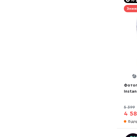
Зниж
Фотоп
Instan
Purple
5 399
4 58
Відп