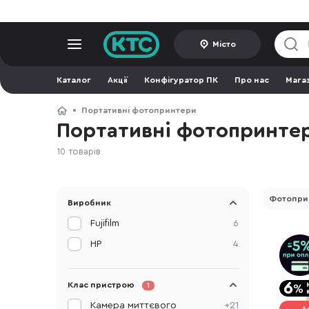
Місто
Каталог
Акції
Конфігуратор ПК
Про нас
Мага
Портативні фотопринтери
Портативні фотопринте
10 товарів
Фотопри
Виробник
Fujifilm
6
HP
4
Клас пристрою
1
Камера миттєвого
+21