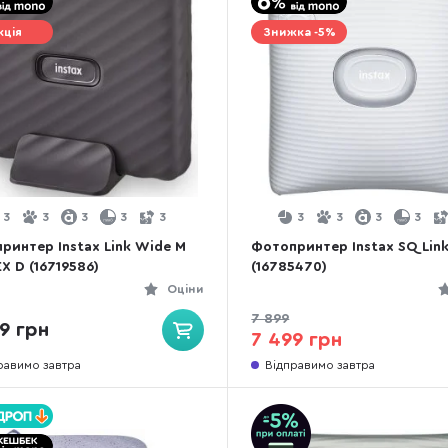
кція
Знижка -5%
3
3
3
3
3
3
3
3
3
ринтер Instax Link Wide M
Фотопринтер Instax SQ Lin
X D (16719586)
(16785470)
Оціни
7 899
9 грн
7 499 грн
равимо завтра
Відправимо завтра