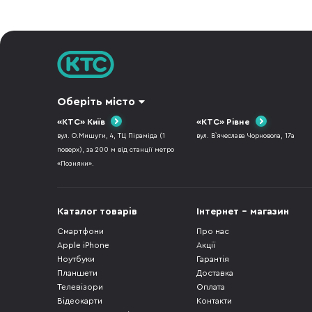
Оберіть місто
«КТС» Київ
«КТС» Рівне
вул. О.Мишуги, 4, ТЦ Піраміда (1
вул. В`ячеслава Чорновола, 17а
поверх), за 200 м від станції метро
«Позняки».
Каталог товарів
Інтернет - магазин
Смартфони
Про нас
Apple iPhone
Акції
Ноутбуки
Гарантія
Планшети
Доставка
Телевізори
Оплата
Відеокарти
Контакти