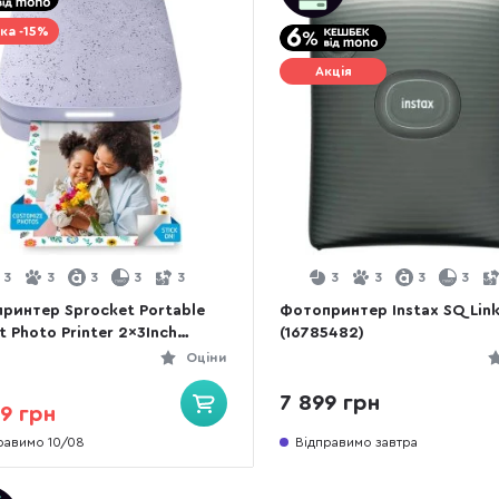
ка -15%
Акція
3
3
3
3
3
3
3
3
3
ринтер Sprocket Portable
Фотопринтер Instax SQ Lin
t Photo Printer 2x3Inch
(16785482)
 (HPISPPR)
Оціни
7 899 грн
9 грн
равимо 10/08
Відправимо завтра