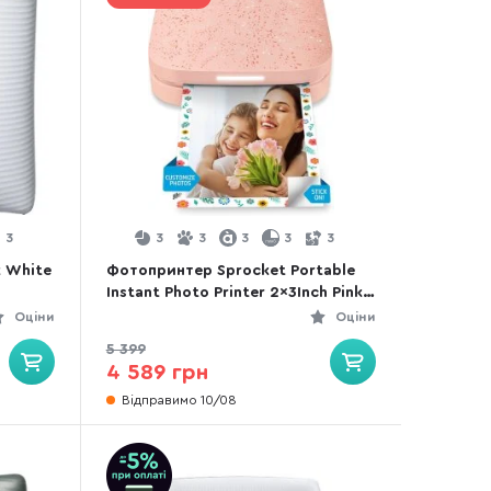
3
3
3
3
3
3
k White
Фотопринтер Sprocket Portable
Instant Photo Printer 2x3Inch Pink
(HPISPP)
Оціни
Оціни
5 399
4 589 грн
Відправимо 10/08