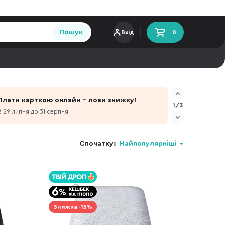
Пошук
Вхід
0
Плати карткою онлайн - лови знижку!
1/3
З 29 липня до 31 серпня
Спочатку:
Найпопулярніші
Знижка -15%