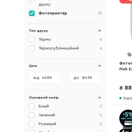
А
друку
Фотопринтер
10
Тип друку
Термо
4
Термосублімаційний
6
Фотоп
Ціна
Pink E
від
до
6 88
Основний колір
Відп
Білий
3
Зелений
2
Рожевий
2