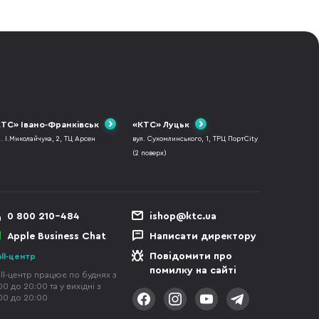
ТС» Івано-Франківськ
«КТС» Луцьк
л. І.Миколайчука, 2, ТЦ Арсен
вул. Сухомлинського, 1, ТРЦ ПортCity
(2 поверх)
0 800 210-484
ishop@ktc.ua
Apple Business Chat
Написати директору
Повідомити про
ll-центр
помилку на сайті
ll-центр працює по буднях з
00 до 20:00 та у вихідні з
00 до 20:00