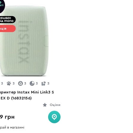
кція
3
3
3
3
3
ринтер Instax Mini Link3 S
EX D (16832156)
Оціни
9 грн
рай в магазині