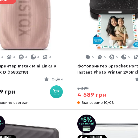
кція
3
3
3
3
3
3
3
3
3
ринтер Instax Mini Link3 R
Фотопринтер Sprocket Port
X D (16832118)
Instant Photo Printer 2x3Inc
Noir (HPISPB)
Оціни
5 399
9 грн
4 589 грн
равимо сьогодні
Відправимо 10/08