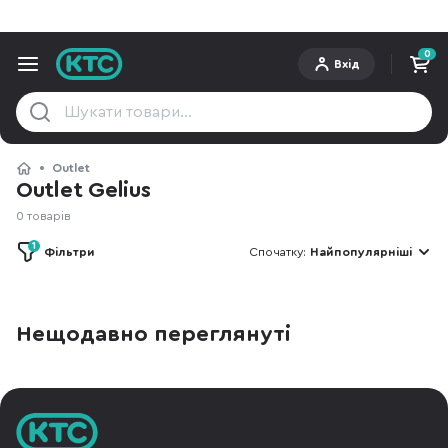
0
Вхід
Outlet
Outlet Gelius
0 товарів
1
Фільтри
Спочатку:
Найпопулярніші
Нещодавно переглянуті