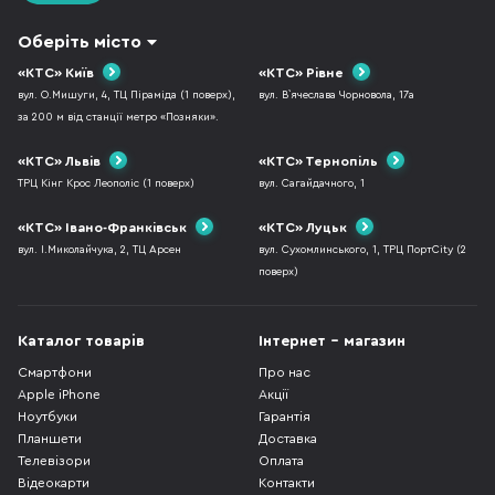
Оберіть місто
«КТС» Київ
«КТС» Рівне
вул. О.Мишуги, 4, ТЦ Піраміда (1 поверх),
вул. В`ячеслава Чорновола, 17а
за 200 м від станції метро «Позняки».
«КТС» Львів
«КТС» Тернопіль
ТРЦ Кінг Крос Леополіс (1 поверх)
вул. Сагайдачного, 1
«КТС» Івано-Франківськ
«КТС» Луцьк
вул. І.Миколайчука, 2, ТЦ Арсен
вул. Сухомлинського, 1, ТРЦ ПортCity (2
поверх)
Каталог товарів
Інтернет - магазин
Смартфони
Про нас
Apple iPhone
Акції
Ноутбуки
Гарантія
Планшети
Доставка
Телевізори
Оплата
Відеокарти
Контакти