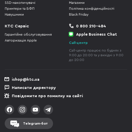
SSD-накопичувачі
Магазини
Принтери та БФП
Політика конфіденційності
Навушники
Black Friday
КТС Сервіс
0 800 210-484
Apple Business Chat
Гарантійне обслуговування
Авторизація Apple
Call-центр
Call-центр працює по буднях з
9:00 до 20:00 та у вихідні з 9:00
до 20:00
ishop@ktc.ua
Написати директору
Повідомити про помилку на сайті
Telegram-бот