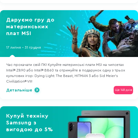
Даруємо гру до
материнських
плат MSI
17 липня - 31 грудня
Час прокачати свій ПК! Купуйте материнські плати MSI на чипсетах
Intel® Z890 або Intel® B860 та отримуйте в подарунок одну з трьох
культових ігор: Dying Light: The Beast, HITMAN 3 або Sid Meier's
Civilization® VII!
Детальніше
Ще 148 днів
Купуй техніку
Samsung з
вигодою до 5%