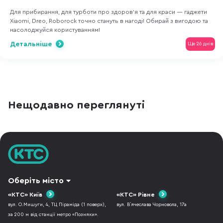
Для прибирання, для турботи про здоров'я та для краси — гаджети
Xiaomi, Dreo, Roborock точно стануть в нагоді! Обирай з вигодою та
насолоджуйся користуванням!
Детальніше
Ще 26 днів
Нещодавно переглянуті
Оберіть місто
«КТС» Київ
«КТС» Рівне
вул. О.Мишуги, 4, ТЦ Піраміда (1 поверх),
вул. В`ячеслава Чорновола, 17а
за 200 м від станції метро «Позняки».