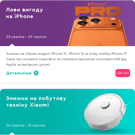
Лови вигоду
на iPhone
03 серпня - 09 серпня
Знижки на обрані моделі iPhone 15, iPhone 16 та нову лінійку iPhone 17.
Саме час оновити смартфон та отримати максимум можливостей від
Apple за вигідною ціною.
Детальніше
Ще 4 дні
Знижки на побутову
техніку Xiaomi
06 серпня - 31 серпня