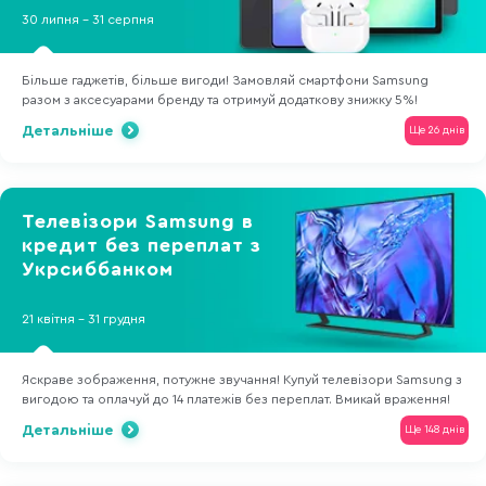
30 липня - 31 серпня
Більше гаджетів, більше вигоди! Замовляй смартфони Samsung
разом з аксесуарами бренду та отримуй додаткову знижку 5%!
Детальніше
Ще 26 днів
Телевізори Samsung в
кредит без переплат з
Укрсиббанком
21 квітня - 31 грудня
Яскраве зображення, потужне звучання! Купуй телевізори Samsung з
вигодою та оплачуй до 14 платежів без переплат. Вмикай враження!
Детальніше
Ще 148 днів