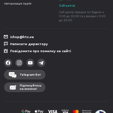
Авторизація Apple
Call-центр
Call-центр працює по буднях з
9:00 до 20:00 та у вихідні з 9:00
до 20:00
ishop@ktc.ua
Написати директору
Повідомити про помилку на сайті
Telegram-бот
Підписуйтесь
на знижки!