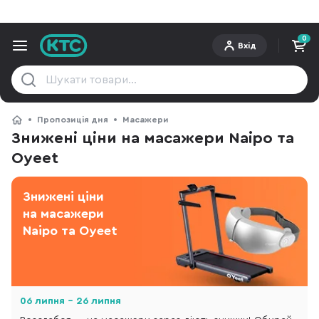
0
Вхід
Пропозиція дня
Масажери
Знижені ціни на масажери Naipo та
Оyeet
Знижені ціни
на масажери
Naipo та Оyeet
06 липня - 26 липня