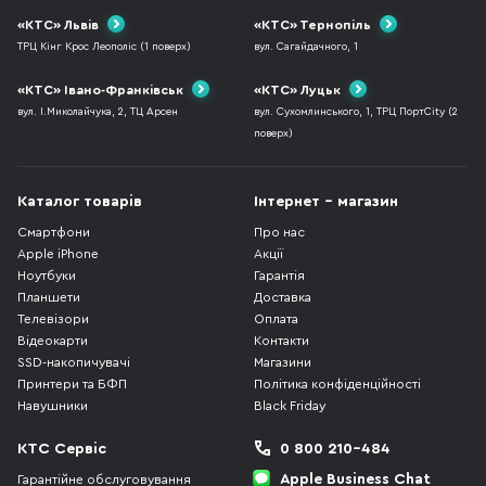
«КТС» Львів
«КТС» Тернопіль
ТРЦ Кінг Крос Леополіс (1 поверх)
вул. Сагайдачного, 1
«КТС» Івано-Франківськ
«КТС» Луцьк
вул. І.Миколайчука, 2, ТЦ Арсен
вул. Сухомлинського, 1, ТРЦ ПортCity (2
поверх)
Каталог товарів
Інтернет - магазин
Смартфони
Про нас
Apple iPhone
Акції
Ноутбуки
Гарантія
Планшети
Доставка
Телевізори
Оплата
Відеокарти
Контакти
SSD-накопичувачі
Магазини
Принтери та БФП
Політика конфіденційності
Навушники
Black Friday
КТС Сервіс
0 800 210-484
Apple Business Chat
Гарантійне обслуговування