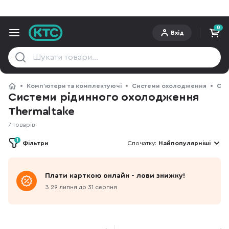
0
Вхід
Компʼютери та комплектуючі
Системи охолодження
Сис
Системи рідинного охолодження
Thermaltake
7 товарів
1
Фільтри
Спочатку:
Найпопулярніші
Плати карткою онлайн - лови знижку!
З 29 липня до 31 серпня