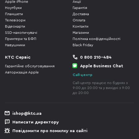
Apple iPhone
Акції
Ноутбуки
Гарантія
Планшети
Доставка
Телевізори
Оплата
Відеокарти
Контакти
SSD-накопичувачі
Магазини
Принтери та БФП
Політика конфіденційності
Навушники
Black Friday
КТС Сервіс
0 800 210-484
Apple Business Chat
Гарантійне обслуговування
Авторизація Apple
Call-центр
Call-центр працює по буднях з
9:00 до 20:00 та у вихідні з 9:00
до 20:00
ishop@ktc.ua
Написати директору
Повідомити про помилку на сайті