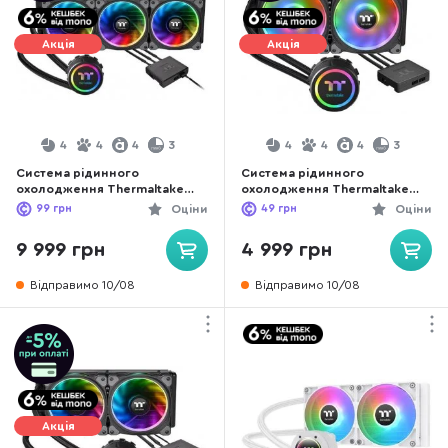
Акція
Акція
4
4
4
3
4
4
4
3
Система рідинного
Система рідинного
охолодження Thermaltake
охолодження Thermaltake
Floe Riing RGB 360 TT Premium
Floe DX RGB 280 TT Premium
99
грн
Оціни
49
грн
Оціни
Edition (CL-W158-PL12SW-A)
Edition / RiingDuo RGB (CL-
W257-PL14SW-A)
9 999 грн
4 999 грн
Відправимо 10/08
Відправимо 10/08
Акція