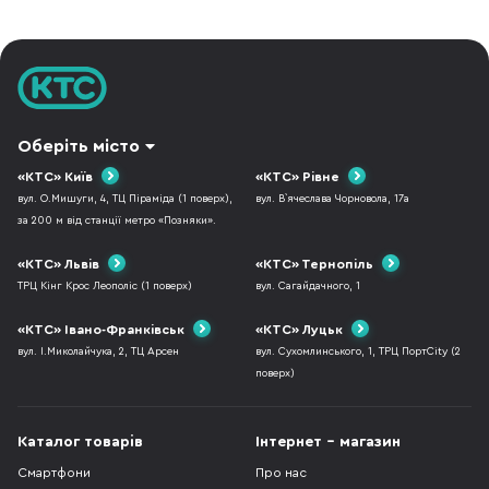
Оберіть місто
«КТС» Київ
«КТС» Рівне
вул. О.Мишуги, 4, ТЦ Піраміда (1 поверх),
вул. В`ячеслава Чорновола, 17а
за 200 м від станції метро «Позняки».
«КТС» Львів
«КТС» Тернопіль
ТРЦ Кінг Крос Леополіс (1 поверх)
вул. Сагайдачного, 1
«КТС» Івано-Франківськ
«КТС» Луцьк
вул. І.Миколайчука, 2, ТЦ Арсен
вул. Сухомлинського, 1, ТРЦ ПортCity (2
поверх)
Каталог товарів
Інтернет - магазин
Смартфони
Про нас