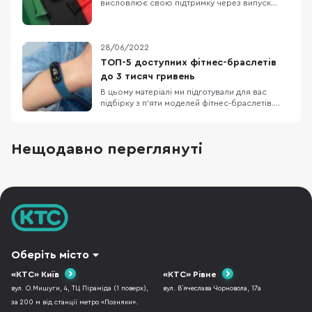
висловлює свою підтримку через випуск
унікальних ремінців чи інших аксесуарів до
своїх гаджетів. Так би мовити поєднує
корисне з прибутковим. Цього разу це
ремінець під назвою Black Unity. Він є
28/06/2022
даниною поваги до історії Чорного
ТОП-5 доступних фітнес-браслетів
континенту. Між іншим, його
до 3 тисяч гривень
В цьому матеріалі ми підготували для вас
підбірку з п’яти моделей фітнес-браслетів.
Кожен пристрій з представлених стане
відмінним компаньйоном для занять спортом
влітку. Деякі моделі позиціонуються
Нещодавно переглянуті
виробниками, як смарт-годинники, а не
фітнес-браслети, але насправді — це фітнес-
браслети з окремими
Оберіть місто
«КТС» Київ
«КТС» Рівне
вул. О.Мишуги, 4, ТЦ Піраміда (1 поверх),
вул. В`ячеслава Чорновола, 17а
за 200 м від станції метро «Позняки».