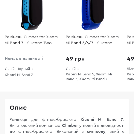
Ремінець Climber for Xiaomi
Ремінець Climber for Xiaomi
Рем
Mi Band 7 - Silicone Two-
Mi Band 5/6/7 - Silicone
Mi 
color Black blue
Solid Blue
Sol
49 грн
49
Немає в наявності
Синій, Чорний
Синій
Біл
Xiaomi Mi Band 5, Xiaomi Mi
Xiao
Xiaomi Mi Band 7
Band 6, Xiaomi Mi Band 7
Band
Опис
Ремінець для фітнес-браслета
Xiaomi Mi Band 7
.
Виготовлений компанією
Climber
у повній відповідності
до фітнес-браслета. Виконаний з
силікону
, який є