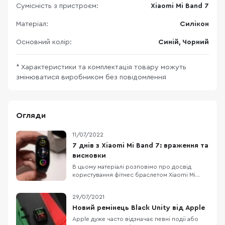
Сумісність з пристроєм:
Xiaomi Mi Band 7
Матеріал:
Силікон
Основний колір:
Синій, Чорний
* Характеристики та комплектація товару можуть
змінюватися виробником без повідомлення
Огляди
11/07/2022
7 днів з Xiaomi Mi Band 7: враження та
висновки
В цьому матеріалі розповімо про досвід
користування фітнес браслетом Xiaomi Mi
Band 7 впродовж 7 днів. Раніше ми вже
робили загальний огляд браслету та
29/07/2021
порівнювали його з попереднім поколінням
— Mi Band 6, а зараз детальніше про те, як Mi
Новий ремінець Black Unity від Apple
Band 7 проявив себе в реальному житті.
Apple дуже часто відзначає певні події або
ДИЗАЙН І КОМПЛЕКТАЦ