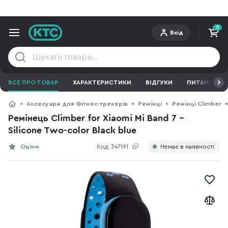
0
Вхід
ВСЕ ПРО ТОВАР
ХАРАКТЕРИСТИКИ
ВІДГУКИ
ПИТАННЯ ТА 
Аксесуари для Фітнес-трекерів
Ремінці
Ремінці Climber
Ремінець Climber for Xiaomi Mi Band 7 -
Silicone Two-color Black blue
Оціни
Код:
347191
Немає в наявності