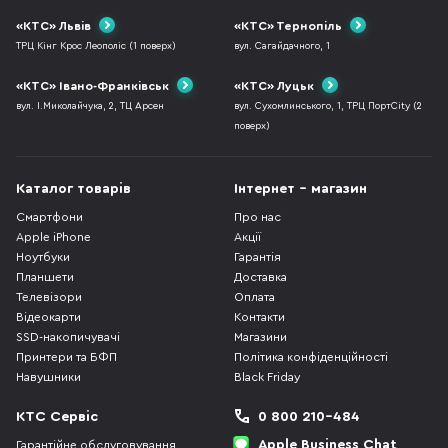
«КТС» Львів
«КТС» Тернопіль
ТРЦ Кінг Крос Леополіс (1 поверх)
вул. Сагайдачного, 1
«КТС» Івано-Франківськ
«КТС» Луцьк
вул. І.Миколайчука, 2, ТЦ Арсен
вул. Сухомлинського, 1, ТРЦ ПортCity (2
поверх)
Каталог товарів
Інтернет - магазин
Смартфони
Про нас
Apple iPhone
Акції
Ноутбуки
Гарантія
Планшети
Доставка
Телевізори
Оплата
Відеокарти
Контакти
SSD-накопичувачі
Магазини
Принтери та БФП
Політика конфіденційності
Навушники
Black Friday
КТС Сервіс
0 800 210-484
Apple Business Chat
Гарантійне обслуговування