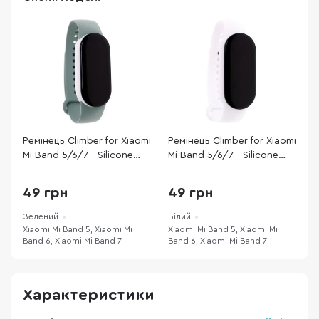
Ремінець Climber for Xiaomi
Ремінець Climber for Xiaomi
Р
Mi Band 5/6/7 - Silicone
Mi Band 5/6/7 - Silicone
M
Two-color Light green
Solid White
S
white
49 грн
49 грн
Зелений
Білий
С
Xiaomi Mi Band 5, Xiaomi Mi
Xiaomi Mi Band 5, Xiaomi Mi
X
Band 6, Xiaomi Mi Band 7
Band 6, Xiaomi Mi Band 7
B
Характеристики