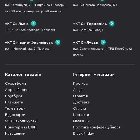
вул. О.Мишуги, 4, ТЦ Піраміда (1 поверх),
вул. В`ячеслава Чорновола, 17а
за 200 м від станції метро «Позняки».
«КТС» Львів
«КТС» Тернопіль
ТРЦ Кінг Крос Леополіс (1 поверх)
вул. Сагайдачного, 1
«КТС» Івано-Франківськ
«КТС» Луцьк
вул. І.Миколайчука, 2, ТЦ Арсен
вул. Сухомлинського, 1, ТРЦ ПортCity (2
поверх)
Каталог товарів
Інтернет - магазин
Смартфони
Про нас
Apple iPhone
Акції
Ноутбуки
Гарантія
Планшети
Доставка
Телевізори
Оплата
Відеокарти
Контакти
SSD-накопичувачі
Магазини
Принтери та БФП
Політика конфіденційності
Навушники
Black Friday