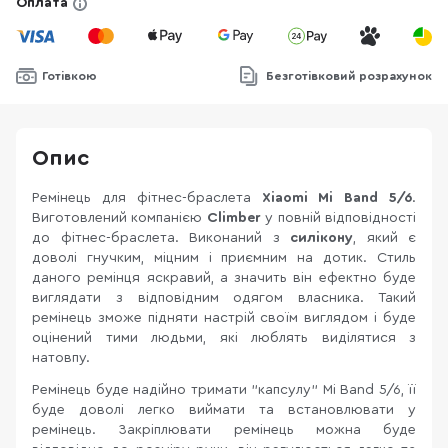
Оплата
Готівкою
Безготівковий розрахунок
Опис
Ремінець для фітнес-браслета
Xiaomi Mi Band 5/6
.
Виготовлений компанією
Climber
у повній відповідності
до фітнес-браслета. Виконаний з
силікону
, який є
доволі гнучким, міцним і приємним на дотик. Стиль
даного ремінця яскравий, а значить він ефектно буде
виглядати з відповідним одягом власника. Такий
ремінець зможе підняти настрій своїм виглядом і буде
оцінений тими людьми, які люблять виділятися з
натовпу.
Ремінець буде надійно тримати "капсулу" Mi Band 5/6, її
буде доволі легко виймати та встановлювати у
ремінець. Закріплювати ремінець можна буде