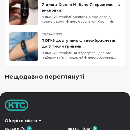
даниною поваги до історії Чорного
7 днів з Xiaomi Mi Band 7: враження та
континенту. Між іншим, його
висновки
В цьому матеріалі розповімо про досвід
користування фітнес браслетом Xiaomi Mi
Band 7 впродовж 7 днів. Раніше ми вже
робили загальний огляд браслету та
28/06/2022
порівнювали його з попереднім поколінням
— Mi Band 6, а зараз детальніше про те, як Mi
ТОП-5 доступних фітнес-браслетів
Band 7 проявив себе в реальному житті.
до 3 тисяч гривень
ДИЗАЙН І КОМПЛЕКТАЦ
В цьому матеріалі ми підготували для вас
підбірку з п’яти моделей фітнес-браслетів.
Кожен пристрій з представлених стане
відмінним компаньйоном для занять спортом
влітку. Деякі моделі позиціонуються
Нещодавно переглянуті
виробниками, як смарт-годинники, а не
фітнес-браслети, але насправді — це фітнес-
браслети з окремими
Оберіть місто
«КТС» Київ
«КТС» Рівне