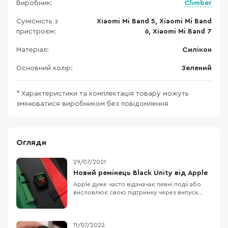
Виробник:
Climber
Сумісність з
Xiaomi Mi Band 5, Xiaomi Mi Band
пристроєм:
6, Xiaomi Mi Band 7
Матеріал:
Силікон
Основний колір:
Зелений
* Характеристики та комплектація товару можуть
змінюватися виробником без повідомлення
Огляди
29/07/2021
Новий ремінець Black Unity від Apple
Apple дуже часто відзначає певні події або
висловлює свою підтримку через випуск
унікальних ремінців чи інших аксесуарів до
своїх гаджетів. Так би мовити поєднує
корисне з прибутковим. Цього разу це
ремінець під назвою Black Unity. Він є
11/07/2022