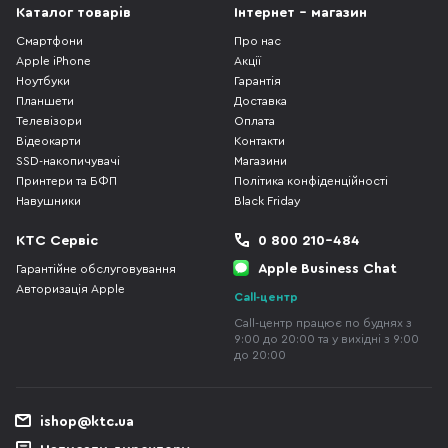
Каталог товарів
Інтернет - магазин
Смартфони
Про нас
Apple iPhone
Акції
Ноутбуки
Гарантія
Планшети
Доставка
Телевізори
Оплата
Відеокарти
Контакти
SSD-накопичувачі
Магазини
Принтери та БФП
Політика конфіденційності
Навушники
Black Friday
КТС Сервіс
0 800 210-484
Apple Business Chat
Гарантійне обслуговування
Авторизація Apple
Call-центр
Call-центр працює по буднях з
9:00 до 20:00 та у вихідні з 9:00
до 20:00
ishop@ktc.ua