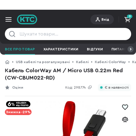
0
Вхід
ВСЕ ПРО ТОВАР
ХАРАКТЕРИСТИКИ
ВІДГУКИ
ПИТАННЯ ТА 
USB кабелі та розгалужувачі
Кабелі
Кабелі ColorWay
К
Кабель ColorWay AM / Micro USB 0.22m Red
(CW-CBUM022-RD)
Оціни
Код:
298774
Є в наявності
Знижка -29%