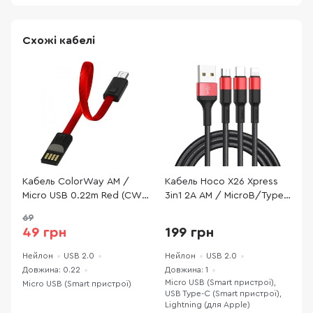
Схожі кабелі
Кабель ColorWay AM /
Кабель Hoco X26 Xpress
К
Micro USB 0.22m Red (CW-
3in1 2A AM / MicroB/Type-
M
CBUM022-RD)
C/Lightning 1m Black/Red
1
69
(6957531080282)
49 грн
199 грн
Нейлон
USB 2.0
Нейлон
USB 2.0
Н
Довжина: 0.22
Довжина: 1
Д
Micro USB (Smart пристрої),
Micro USB (Smart пристрої)
M
USB Type-C (Smart пристрої),
Lightning (для Apple)