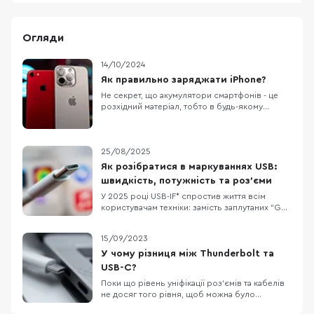
Огляди
14/10/2024
Як правильно заряджати iPhone?
Не секрет, що акумулятори смартфонів - це
розхідний матеріал, тобто в будь-якому
випадку, з часом вам доведеться його
замінити. Власники техніки Apple як ніхто
переживають за стан акумулятора, адже його
здоров'я можна відстежувати
25/08/2025
безпосередньо у налаштуваннях без
Як розібратися в маркуваннях USB:
встановлення сторонніх застосунків
швидкість, потужність та роз’єми
У 2025 році USB-IF* спростив життя всім
користувачам техніки: замість заплутаних “Gen
2×2” тепер прямо пишуть швидкість і
потужність на портах та кабелях. Наприклад:
15/09/2023
“USB 20Gbps”, “USB 40Gbps”, “100W”, “240W”.
Це особливо корисно для ноутбуків, де
У чому різниця між Thunderbolt та
портів USB-C кілька і всі “на вигляд однакові”.
USB-C?
US
Поки що рівень уніфікації роз’ємів та кабелів
не досяг того рівня, щоб можна було
використовувати один кабель для всього, але