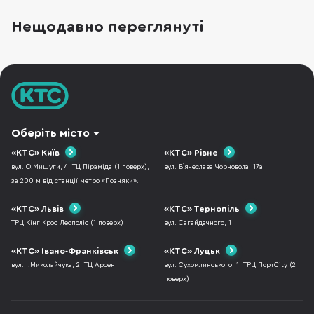
ринок потрохи до цього йде. Остання
презентація Apple зайвий раз це доводить. В
Нещодавно переглянуті
цьому матеріалі ми поговоримо про
Thunderbolt та USB-C. Хоча вони виглядають
однаково все ж іс
Оберіть місто
«КТС» Київ
«КТС» Рівне
вул. О.Мишуги, 4, ТЦ Піраміда (1 поверх),
вул. В`ячеслава Чорновола, 17а
за 200 м від станції метро «Позняки».
«КТС» Львів
«КТС» Тернопіль
ТРЦ Кінг Крос Леополіс (1 поверх)
вул. Сагайдачного, 1
«КТС» Івано-Франківськ
«КТС» Луцьк
вул. І.Миколайчука, 2, ТЦ Арсен
вул. Сухомлинського, 1, ТРЦ ПортCity (2
поверх)