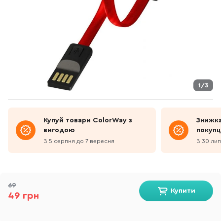
1/3
Купуй товари ColorWay з
Знижка
вигодою
покупц
З 5 серпня до 7 вересня
З 30 лип
69
Купити
49 грн