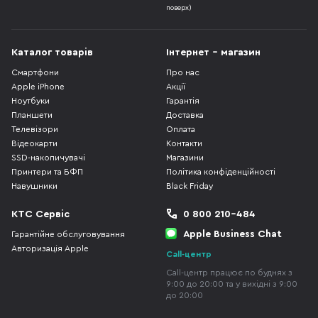
поверх)
Каталог товарів
Інтернет - магазин
Смартфони
Про нас
Apple iPhone
Акції
Ноутбуки
Гарантія
Планшети
Доставка
Телевізори
Оплата
Відеокарти
Контакти
SSD-накопичувачі
Магазини
Принтери та БФП
Політика конфіденційності
Навушники
Black Friday
КТС Сервіс
0 800 210-484
Apple Business Chat
Гарантійне обслуговування
Авторизація Apple
Call-центр
Call-центр працює по буднях з
9:00 до 20:00 та у вихідні з 9:00
до 20:00