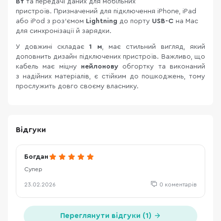
Вт
та передачі даних для мобільних
пристроїв. Призначений для підключення iPhone, iPad
або iPod з роз'ємом
Lightning
до порту
USB-C
на Mac
для синхронізації й зарядки.
У довжині складає
1 м
, має стильний вигляд, який
доповнить дизайн підключених пристроїв. Важливо, що
кабель має міцну
нейлонову
обгортку та виконаний
з надійних матеріалів, є стійким до пошкоджень, тому
прослужить довго своєму власнику.
Відгуки
Богдан
Супер
23.02.2026
0 коментарів
Переглянути відгуки (1)