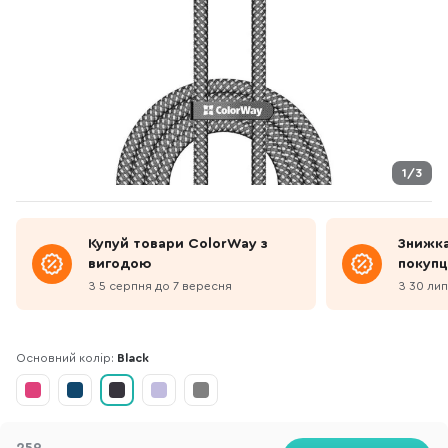
1/3
Купуй товари ColorWay з
Знижка
вигодою
покупц
З 5 серпня до 7 вересня
З 30 лип
Основний колір:
Black