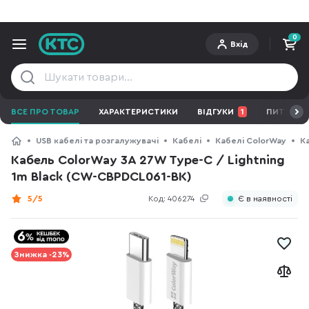
0
Вхід
ВСЕ ПРО ТОВАР
ХАРАКТЕРИСТИКИ
ВІДГУКИ
1
ПИТАННЯ 
USB кабелі та розгалужувачі
Кабелі
Кабелі ColorWay
К
Кабель ColorWay 3A 27W Type-C / Lightning
1m Black (CW-CBPDCL061-BK)
5/5
Код:
406274
Є в наявності
Знижка -23%