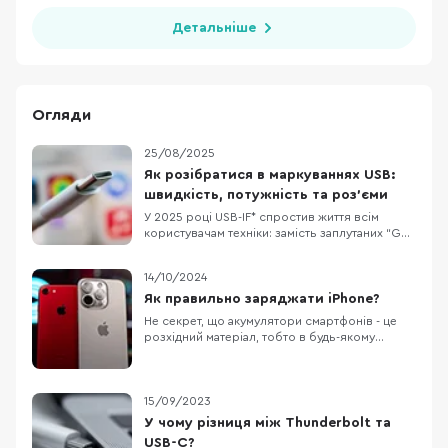
Детальніше
Огляди
25/08/2025
Як розібратися в маркуваннях USB:
швидкість, потужність та роз’єми
У 2025 році USB-IF* спростив життя всім
користувачам техніки: замість заплутаних “Gen
2×2” тепер прямо пишуть швидкість і
потужність на портах та кабелях. Наприклад:
14/10/2024
“USB 20Gbps”, “USB 40Gbps”, “100W”, “240W”.
Це особливо корисно для ноутбуків, де
Як правильно заряджати iPhone?
портів USB-C кілька і всі “на вигляд однакові”.
Не секрет, що акумулятори смартфонів - це
US
розхідний матеріал, тобто в будь-якому
випадку, з часом вам доведеться його
замінити. Власники техніки Apple як ніхто
переживають за стан акумулятора, адже його
здоров'я можна відстежувати
15/09/2023
безпосередньо у налаштуваннях без
У чому різниця між Thunderbolt та
встановлення сторонніх застосунків
USB-C?