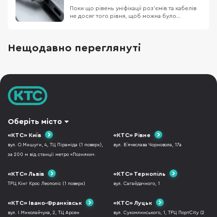
Поки що рівень уніфікації роз’ємів та кабелів
не досяг того рівня, щоб можна було
використовувати один кабель для всього, але
ринок потрохи до цього йде. Остання
презентація Apple зайвий раз це доводить. В
Нещодавно переглянуті
цьому матеріалі ми поговоримо про
Thunderbolt та USB-C. Хоча вони виглядають
однаково все ж іс
Оберіть місто
«КТС» Київ
«КТС» Рівне
вул. О.Мишуги, 4, ТЦ Піраміда (1 поверх),
вул. В`ячеслава Чорновола, 17а
за 200 м від станції метро «Позняки».
«КТС» Львів
«КТС» Тернопіль
ТРЦ Кінг Крос Леополіс (1 поверх)
вул. Сагайдачного, 1
«КТС» Івано-Франківськ
«КТС» Луцьк
вул. І.Миколайчука, 2, ТЦ Арсен
вул. Сухомлинського, 1, ТРЦ ПортCity (2