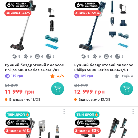
Знижка -44%
Знижка -52%
8
6
6
5
8
6
6
5
Ручний бездротовий пилосос
Ручний бездротовий пилосос
Philips 3000 Series XC3131/01
Philips 5000 Series XC5141/01
119
грн
4/5
129
грн
Оціни
21 299
26 999
11 999 грн
12 999 грн
Відправимо 11/08
Відправимо 13/08
Знижка -41%
Знижка -53%