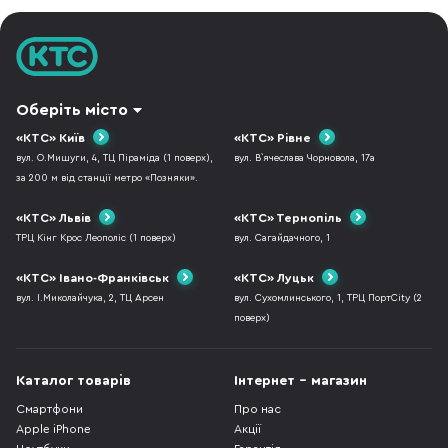
функціональнішими: вони добр
Оберіть місто
«КТС» Київ
«КТС» Рівне
вул. О.Мишуги, 4, ТЦ Піраміда (1 поверх),
вул. В`ячеслава Чорновола, 17а
за 200 м від станції метро «Позняки».
«КТС» Львів
«КТС» Тернопіль
ТРЦ Кінг Крос Леополіс (1 поверх)
вул. Сагайдачного, 1
«КТС» Івано-Франківськ
«КТС» Луцьк
вул. І.Миколайчука, 2, ТЦ Арсен
вул. Сухомлинського, 1, ТРЦ ПортCity (2
поверх)
Каталог товарів
Інтернет - магазин
Смартфони
Про нас
Apple iPhone
Акції