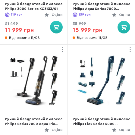
Ручний бездротовий пилосос
Ручний бездротовий пилосос
Philips 3000 Series XC3133/01
Philips Aqua Series 7000
(XC7163/01)
119
грн
Оціни
159
грн
Оціни
21 499
35 999
11 999 грн
15 999 грн
Відправимо 11/08
Відправимо 11/08
Ручний бездротовий пилосос
Ручний бездротовий пилосос
Philips Serias 7000 AquaTrio
Philips Flex Series 5000
(XW7264/10)
(XC5244/10)
Оціни
Оціни