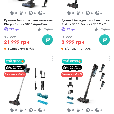
8
6
6
5
8
6
6
5
Ручний бездротовий пилосос
Ручний бездротовий пилосос
Philips Series 7000 AquaTrio
Philips 3000 Series XC3031/01
(XW7264/11)
219
грн
Оціни
89
грн
Оціни
40 999
15 999
21 999 грн
8 999 грн
Відправимо 13/08
Відправимо 11/08
Знижка -44%
Знижка -56%
8
6
6
5
8
6
6
5