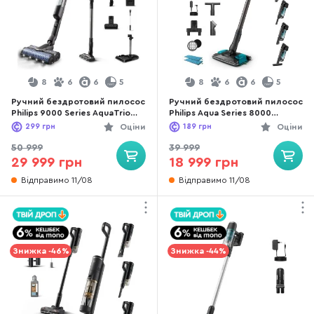
8
6
6
5
8
6
6
5
Ручний бездротовий пилосос
Ручний бездротовий пилосос
Philips 9000 Series AquaTrio
Philips Aqua Series 8000
(XW9463/11)
(XC8157/01)
299
грн
Оціни
189
грн
Оціни
50 999
39 999
29 999 грн
18 999 грн
Відправимо 11/08
Відправимо 11/08
Знижка -46%
Знижка -44%