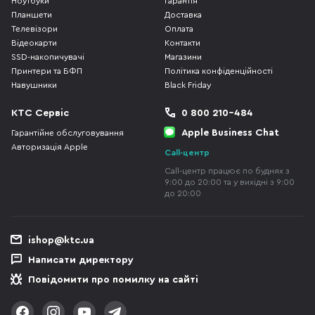
Ноутбуки
Гарантія
Планшети
Доставка
Телевізори
Оплата
Відеокарти
Контакти
SSD-накопичувачі
Магазини
Принтери та БФП
Політика конфіденційності
Навушники
Black Friday
КТС Сервіс
0 800 210-484
Apple Business Chat
Гарантійне обслуговування
Авторизація Apple
Call-центр
Call-центр працює по буднях з
9:00 до 20:00 та у вихідні з 9:00
до 20:00
ishop@ktc.ua
Написати директору
Повідомити про помилку на сайті