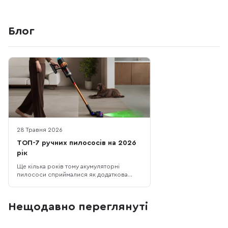
Блог
28 Травня 2026
ТОП-7 ручних пилососів на 2026
рік
Ще кілька років тому акумуляторні
пилососи сприймалися як додаткова
техніка для швидкого прибирання. Але у
2026 році це вже повноцінна
альтернатива класичним дротовим
Нещодавно переглянуті
моделям для щоденного догляду за
оселею. Сучасні вертикальні пилососи
стали потужнішими, автономнішими й