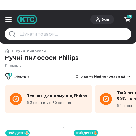
0
Вхід
Ручні пилососи
Ручні пилососи Philips
11 товарів
1
Фільтри
Спочатку:
Найпопулярніші
Твій літ
Техніка для дому від Philips
50% на 
З 3 серпня до 30 серпня
З 1 червня