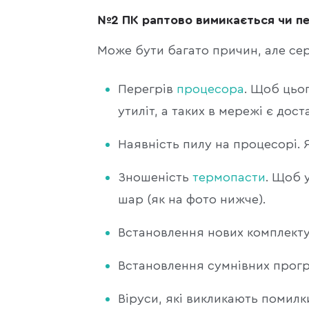
№2 ПК
раптово вимикається чи п
Може бути багато причин, але се
Перегрів
процесора
. Щоб цьо
утиліт, а таких в мережі є дост
Наявність пилу на процесорі. 
Зношеність
термопасти
. Щоб 
шар (як на фото нижче).
Встановлення нових комплектую
Встановлення сумнівних прогр
Віруси, які викликають помил