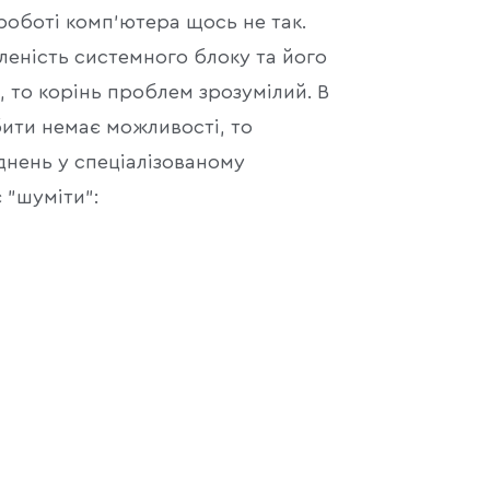
роботі комп'ютера щось не так.
леність системного блоку та його
, то корінь проблем зрозумілий. В
бити немає можливості, то
днень у спеціалізованому
 "шуміти":