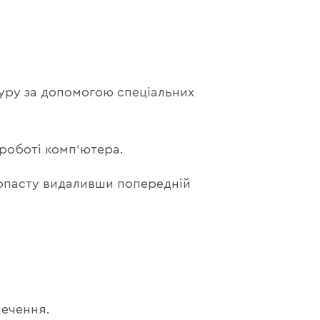
туру за допомогою спеціальних
 роботі комп'ютера.
опасту видаливши попередній
печення.