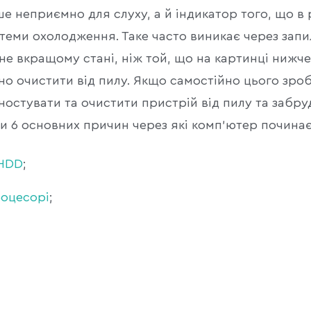
е неприємно для слуху, а й індикатор того, що в 
стеми охолодження. Таке часто виникає через запи
не вкращому стані, ніж той, що на картинці нижче
о очистити від пилу. Якщо самостійно цього зро
остувати та очистити пристрій від пилу та забру
и 6 основних причин через які комп'ютер починає
 HDD
;
роцесорі
;