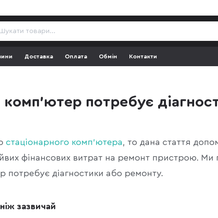
зини
Доставка
Оплата
Обмін
Контакти
ш комп'ютер потребує діагнос
о
стаціонарного комп'ютера
, то дана стаття доп
йвих фінансових витрат на ремонт пристрою. Ми пі
р потребує діагностики або ремонту.
ніж зазвичай