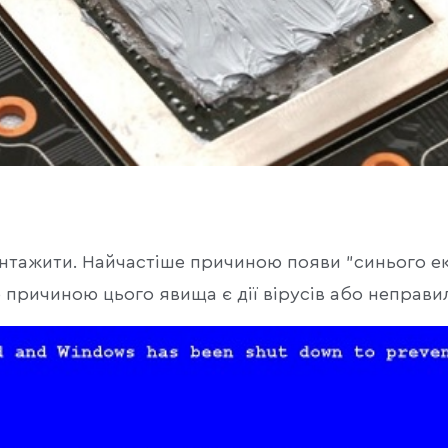
нтажити. Найчастіше причиною появи "синього ек
 причиною цього явища є дії вірусів або неправи