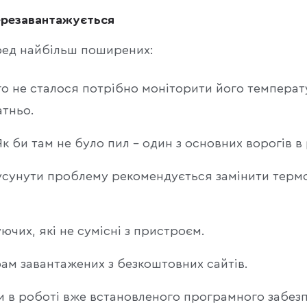
ерезавантажується
ред найбільш поширених:
го не сталося потрібно моніторити його темпера
атньо.
Як би там не було пил - один з основних ворогів в
усунути проблему рекомендується замінити терм
чих, які не сумісні з пристроєм.
ам завантажених з безкоштовних сайтів.
ки в роботі вже встановленого програмного забез