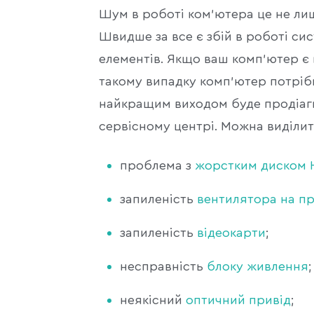
Шум в роботі ком'ютера це не лиш
Швидше за все є збій в роботі си
елементів. Якщо ваш комп'ютер є 
такому випадку комп'ютер потрібн
найкращим виходом буде продіагн
сервісному центрі. Можна виділит
проблема з
жорстким диском
запиленість
вентилятора на п
запиленість
відеокарти
;
несправність
блоку живлення
;
неякісний
оптичний привід
;