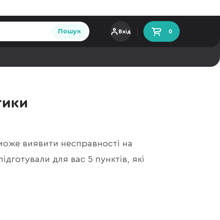
Пошук
Вхід
0
тики
оможе виявити несправності на
дготували для вас 5 пунктів, які