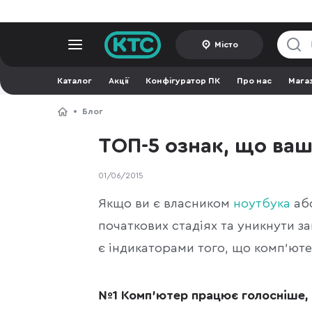
Місто
Каталог
Акції
Конфігуратор ПК
Про нас
Мага
Блог
ТОП-5 ознак, що ва
01/06/2015
Якщо ви є власником
ноутбука
аб
початкових стадіях та уникнути за
є індикаторами того, що комп'юте
№1 Комп'ютер працює голосніше, 