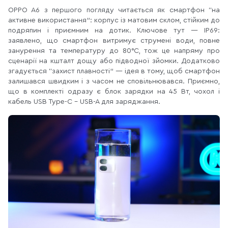
OPPO A6 з першого погляду читається як смартфон “на
активне використання”: корпус із матовим склом, стійким до
подряпин і приємним на дотик. Ключове тут — IP69:
заявлено, що смартфон витримує струмені води, повне
занурення та температуру до 80°C, тож це напряму про
сценарії на кшталт дощу або підводної зйомки. Додатково
згадується “захист плавності” — ідея в тому, щоб смартфон
залишався швидким і з часом не сповільнювався. Приємно,
що в комплекті одразу є блок зарядки на 45 Вт, чохол і
кабель USB Type-C - USB-A для заряджання.