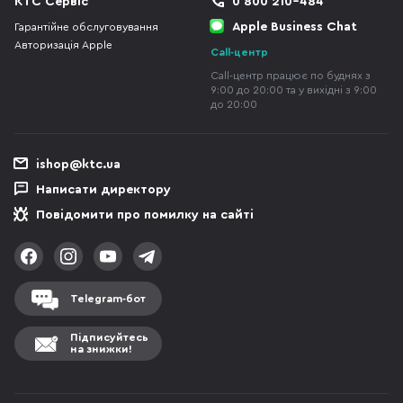
КТС Сервіс
0 800 210-484
Apple Business Chat
Гарантійне обслуговування
Авторизація Apple
Call-центр
Call-центр працює по буднях з
9:00 до 20:00 та у вихідні з 9:00
до 20:00
ishop@ktc.ua
Написати директору
Повідомити про помилку на сайті
Telegram-бот
Підписуйтесь
на знижки!