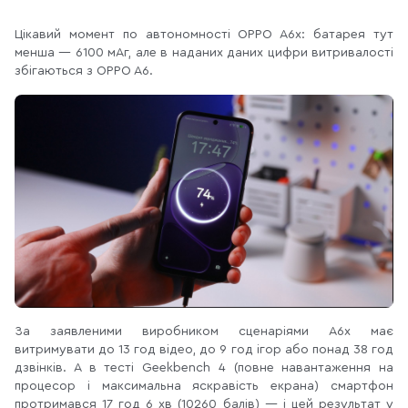
Цікавий момент по автономності OPPO A6x: батарея тут
менша — 6100 мАг, але в наданих даних цифри витривалості
збігаються з OPPO A6.
За заявленими виробником сценаріями A6x має
витримувати до 13 год відео, до 9 год ігор або понад 38 год
дзвінків. А в тесті Geekbench 4 (повне навантаження на
процесор і максимальна яскравість екрана) смартфон
протримався 17 год 6 хв (10260 балів) — і цей результат у