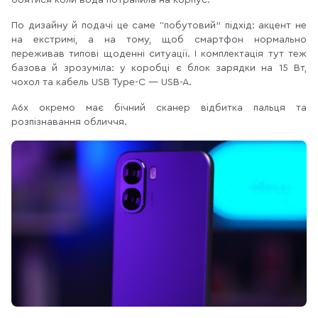
боятися коли вода потрапила на корпус.
По дизайну й подачі це саме “побутовий” підхід: акцент не
на екстримі, а на тому, щоб смартфон нормально
переживав типові щоденні ситуації. І комплектація тут теж
базова й зрозуміла: у коробці є блок зарядки на 15 Вт,
чохол та кабель USB Type-C — USB-A.
A6x окремо має бічний сканер відбитка пальця та
розпізнавання обличчя.