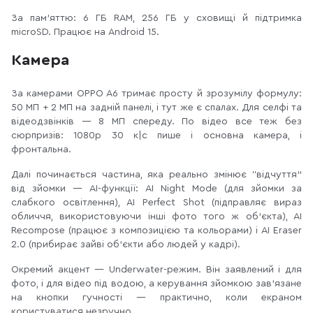
За пам’яттю: 6 ГБ RAM, 256 ГБ у сховищі й підтримка
microSD. Працює на Android 15.
Камера
За камерами OPPO A6 тримає просту й зрозумілу формулу:
50 МП + 2 МП на задній панелі, і тут же є спалах. Для селфі та
відеодзвінків — 8 МП спереду. По відео все теж без
сюрпризів: 1080p 30 к|c пише і основна камера, і
фронтальна.
Далі починається частина, яка реально змінює “відчуття”
від зйомки — AI-функції: AI Night Mode (для зйомки за
слабкого освітлення), AI Perfect Shot (підправляє вираз
обличчя, використовуючи інші фото того ж об’єкта), AI
Recompose (працює з композицією та кольорами) і AI Eraser
2.0 (прибирає зайві об’єкти або людей у кадрі).
Окремий акцент — Underwater-режим. Він заявлений і для
фото, і для відео під водою, а керування зйомкою зав’язане
на кнопки гучності — практично, коли екраном
користуватися незручно.