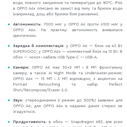
води, повного занурення та температури до 80°C. IP64
в OPPO A6x описано як захист від пилу та бризок води
(наприклад, дощ або бризки біля раковини).
Автономність
: 7000 мАг у OPPO A6 проти 6100 мАг у
OPPO A6x. На практиці автономність виявилася
ідентичною.
Зарядка
й комплектація
: у OPPO A6 — блок на 45 Вт
SUPERVOOC; у OPPO A6x — комплектний блок на 15 Вт. В
обох — чохол і кабель USB Type‑C — USB‑A.
Камери
: OPPO A6 має 50+2 МП і 8 МП фронтальну
камеру, а також AI Night Mode та Underwater‑режим;
OPPO A6x — 13 МП і 5 МП відповідно, з акцентом на
Portrait Retouching та набір Perfect
Shot/Recompose/Eraser 2.0.
Звук
: стереодинаміки (і режим до 300%) заявлені для
OPPO A6; для OPPO A6x в наданих даних стерео не
згадується.
Продуктивність
: в обох — Snapdragon 685, але різні