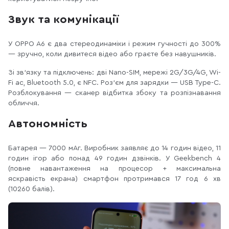
Звук та комунікації
У OPPO A6 є два стереодинаміки і режим гучності до 300%
— зручно, коли дивитеся відео або граєте без навушників.
Зі зв’язку та підключень: дві Nano-SIM, мережі 2G/3G/4G, Wi-
Fi ac, Bluetooth 5.0, є NFC. Роз’єм для зарядки — USB Type-C.
Розблокування — сканер відбитка збоку та розпізнавання
обличчя.
Автономність
Батарея — 7000 мАг. Виробник заявляє до 14 годин відео, 11
годин ігор або понад 49 годин дзвінків. У Geekbench 4
(повне навантаження на процесор + максимальна
яскравість екрана) смартфон протримався 17 год 6 хв
(10260 балів).