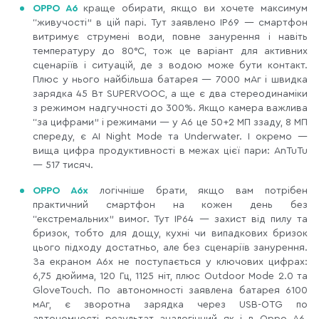
OPPO A6
краще обирати, якщо ви хочете максимум
“живучості” в цій парі. Тут заявлено IP69 — смартфон
витримує струмені води, повне занурення і навіть
температуру до 80°C, тож це варіант для активних
сценаріїв і ситуацій, де з водою може бути контакт.
Плюс у нього найбільша батарея — 7000 мАг і швидка
зарядка 45 Вт SUPERVOOC, а ще є два стереодинаміки
з режимом надгучності до 300%. Якщо камера важлива
“за цифрами” і режимами — у A6 це 50+2 МП ззаду, 8 МП
спереду, є AI Night Mode та Underwater. І окремо —
вища цифра продуктивності в межах цієї пари: AnTuTu
— 517 тисяч.
OPPO A6x
логічніше брати, якщо вам потрібен
практичний смартфон на кожен день без
“екстремальних” вимог. Тут IP64 — захист від пилу та
бризок, тобто для дощу, кухні чи випадкових бризок
цього підходу достатньо, але без сценаріїв занурення.
За екраном A6x не поступається у ключових цифрах:
6,75 дюйима, 120 Гц, 1125 ніт, плюс Outdoor Mode 2.0 та
GloveTouch. По автономності заявлена батарея 6100
мАг, є зворотна зарядка через USB-OTG по