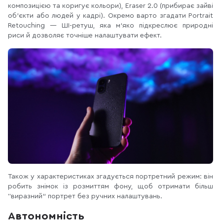
композицією та коригує кольори), Eraser 2.0 (прибирає зайві
об’єкти або людей у кадрі). Окремо варто згадати Portrait
Retouching — ШІ-ретуш, яка м’яко підкреслює природні
риси й дозволяє точніше налаштувати ефект.
Також у характеристиках згадується портретний режим: він
робить знімок із розмиттям фону, щоб отримати більш
“виразний” портрет без ручних налаштувань.
Автономність