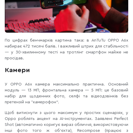
По цифрах бенчмарків картина така: в AnTuTu OPPO A6x
набирає 472 тисячі балів. І важливий штрих для стабільності
— у 30-хвилинному тесті на тротлінг смартфон майже не
просідав.
Камери
У OPPO A6x камера максимально практична. Основний
модуль — 13 МП, фронтальна камера — 5 МП: це базовий
набір для щоденних фото, селфі та відеодзвінків без
претензій на “камерофон”.
Щоб витиснути з цього максимум у простих сценаріях, у
Oppo роблять акцент на AI-інструментах. Заявлені Perfect
Shot (автоматично коригує вираз обличчя, використовуючи
інші фото того ж об’єкта), Recompose (працює з