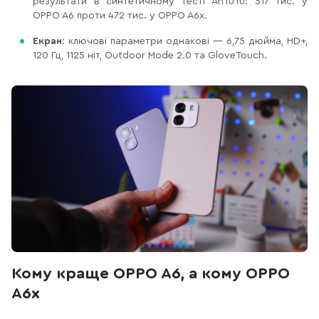
результати в синтетичному тесті AnTuTu: 517 тис. у
OPPO A6 проти 472 тис. у OPPO A6x.
Екран
: ключові параметри однакові — 6,75 дюйма, HD+,
120 Гц, 1125 ніт, Outdoor Mode 2.0 та GloveTouch.
Кому краще OPPO A6, а кому OPPO
A6x