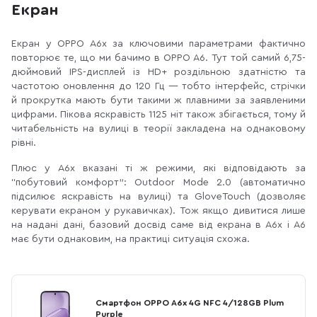
Екран
Екран у OPPO A6x за ключовими параметрами фактично
повторює те, що ми бачимо в OPPO A6. Тут той самий 6,75-
дюймовий IPS-дисплей із HD+ роздільною здатністю та
частотою оновлення до 120 Гц — тобто інтерфейс, стрічки
й прокрутка мають бути такими ж плавними за заявленими
цифрами. Пікова яскравість 1125 ніт також збігається, тому й
читабельність на вулиці в теорії закладена на однаковому
рівні.
Плюс у A6x вказані ті ж режими, які відповідають за
“побутовий комфорт”: Outdoor Mode 2.0 (автоматично
підсилює яскравість на вулиці) та GloveTouch (дозволяє
керувати екраном у рукавичках). Тож якщо дивитися лише
на надані дані, базовий досвід саме від екрана в A6x і A6
має бути однаковим, на практиці ситуація схожа.
Смартфон OPPO A6x 4G NFC 4/128GB Plum
Purple