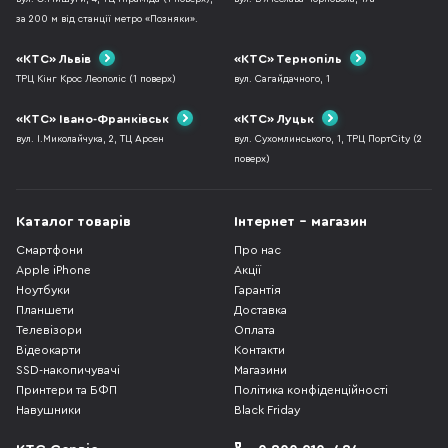
за 200 м від станції метро «Позняки».
«КТС» Львів
«КТС» Тернопіль
ТРЦ Кінг Крос Леополіс (1 поверх)
вул. Сагайдачного, 1
«КТС» Івано-Франківськ
«КТС» Луцьк
вул. І.Миколайчука, 2, ТЦ Арсен
вул. Сухомлинського, 1, ТРЦ ПортCity (2
поверх)
Каталог товарів
Інтернет - магазин
Смартфони
Про нас
Apple iPhone
Акції
Ноутбуки
Гарантія
Планшети
Доставка
Телевізори
Оплата
Відеокарти
Контакти
SSD-накопичувачі
Магазини
Принтери та БФП
Політика конфіденційності
Навушники
Black Friday