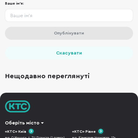
Ваше ім'я:
Опублікувати
Скасувати
Нещодавно переглянуті
Оберіть місто
«КТС» Київ
«КТС» Рівне
вул. О.Мишуги, 4, ТЦ Піраміда (1 поверх),
вул. В`ячеслава Чорновола, 17а