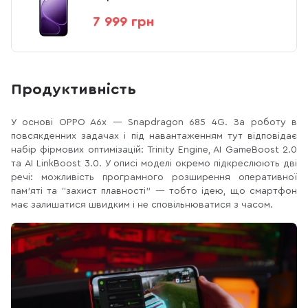
7 999 грн
Продуктивність
У основі OPPO A6x — Snapdragon 685 4G. За роботу в
повсякденних задачах і під навантаженням тут відповідає
набір фірмових оптимізацій: Trinity Engine, AI GameBoost 2.0
та AI LinkBoost 3.0. У описі моделі окремо підкреслюють дві
речі: можливість програмного розширення оперативної
пам’яті та “захист плавності” — тобто ідею, що смартфон
має залишатися швидким і не сповільнюватися з часом.