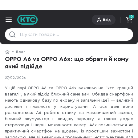
0
Вхід
Блог
OPPO A6 vs OPPO A6x: що обрати й кому
який підійде
27/02/2026
У цій парі OPPO A6 та OPPO A6x важливо не “хто кращий
взагалі”, а який підхід ближчий саме вам. Обидва смартфони
мають однакову базу по екрану й загальній ідеї — великий
дисплей і плавність у користуванні. А ось далі вони
розходяться: A6 робить ставку на максимальний захист,
більший акумулятор і швидшу зарядку, а також додає
стереозвук і ширші можливості камер. A6x позиціюється як
практичний смартфон на щодень із простішим захистом і
зарядкою, але зі знайомими “розумними” інструментами для