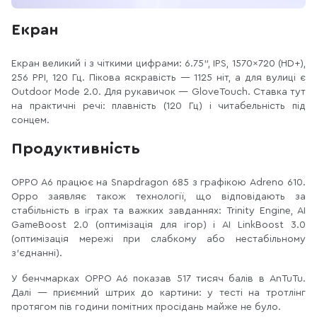
Екран
Екран великий і з чіткими цифрами: 6.75", IPS, 1570×720 (HD+),
256 PPI, 120 Гц. Пікова яскравість — 1125 ніт, а для вулиці є
Outdoor Mode 2.0. Для рукавичок — GloveTouch. Ставка тут
на практичні речі: плавність (120 Гц) і читабельність під
сонцем.
Продуктивність
OPPO A6 працює на Snapdragon 685 з графікою Adreno 610.
Oppo заявляє також технології, що відповідають за
стабільність в іграх та важких завданнях: Trinity Engine, AI
GameBoost 2.0 (оптимізація для ігор) і AI LinkBoost 3.0
(оптимізація мережі при слабкому або нестабільному
з’єднанні).
У бенчмарках OPPO A6 показав 517 тисяч балів в AnTuTu.
Далі — приємний штрих до картини: у тесті на тротлінг
протягом пів години помітних просідань майже не було.