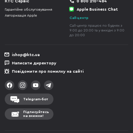
КТС Сервіс
0 800 210-484
Apple Business Chat
Гарантійне обслуговування
Авторизація Apple
Call-центр
Call-центр працює по буднях з
9:00 до 20:00 та у вихідні з 9:00
до 20:00
ishop@ktc.ua
Написати директору
Повідомити про помилку на сайті
Telegram-бот
Підписуйтесь
на знижки!