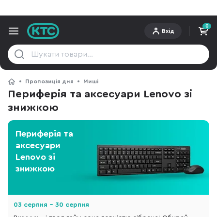
0
Вхід
Пропозиція дня
Миші
Периферія та аксесуари Lenovo зі
знижкою
Периферія та
аксесуари
Lenovo зі
знижкою
03 серпня - 30 серпня