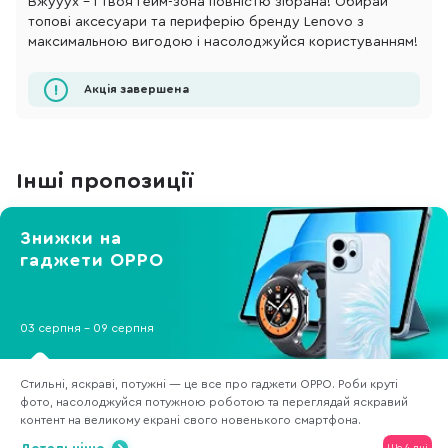
Вжууух – і твоя гейм-зона повністю зібрана! Обирай
топові аксесуари та периферію бренду Lenovo з
максимальною вигодою і насолоджуйся користуванням!
Акція завершена
Інші пропозиції
Знижки на
гаджети OPPO
03 серпня - 09 серпня
Стильні, яскраві, потужні — це все про гаджети OPPO. Роби круті
фото, насолоджуйся потужною роботою та переглядай яскравий
контент на великому екрані свого новенького смартфона.