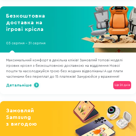
Безкоштовна
доставка на
ігрові крісла
03 серпня - 31 серпня
Максимальний комфорт в декілька кліків! Замовляй топові моделі
ігрових крісел з безкоштовною доставкою на відділення Нової
пошти та насолоджуйся грою без жодних відволікань! А ще плати
частинами без переплат до 15 платежів! Занурюйся у враження!
Детальніше
Ще 26 днів
Замовляй
Samsung
з вигодою