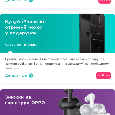
Детальніше
Ще 4 дні
Купуй iPhone Air
отримуй чохол
у подарунок
03 серпня - 16 серпня
Придбай новий iPhone Air та отримай стильний чохол у подарунок.
Захисти свій смартфон із першого дня та заощаджуй на необхідному
аксесуарі.
Детальніше
Ще 11 днів
Знижки на
гарнітури OPPO