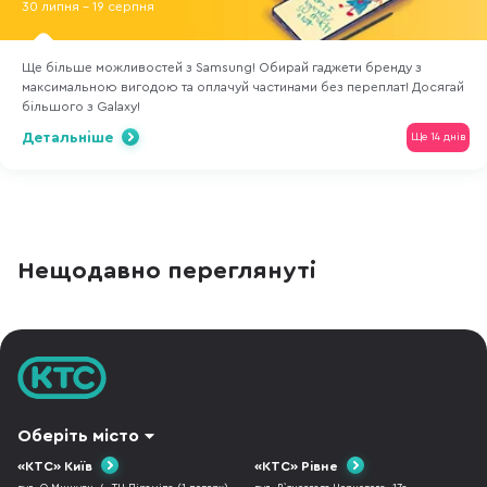
30 липня - 19 серпня
Ще більше можливостей з Samsung! Обирай гаджети бренду з
максимальною вигодою та оплачуй частинами без переплат! Досягай
більшого з Galaxy!
Детальніше
Ще 14 днів
Нещодавно переглянуті
Оберіть місто
«КТС» Київ
«КТС» Рівне