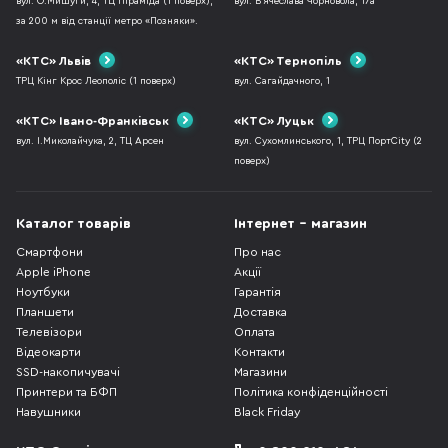
вул. О.Мишуги, 4, ТЦ Піраміда (1 поверх),
вул. В`ячеслава Чорновола, 17а
за 200 м від станції метро «Позняки».
«КТС» Львів
«КТС» Тернопіль
ТРЦ Кінг Крос Леополіс (1 поверх)
вул. Сагайдачного, 1
«КТС» Івано-Франківськ
«КТС» Луцьк
вул. І.Миколайчука, 2, ТЦ Арсен
вул. Сухомлинського, 1, ТРЦ ПортCity (2
поверх)
Каталог товарів
Інтернет - магазин
Смартфони
Про нас
Apple iPhone
Акції
Ноутбуки
Гарантія
Планшети
Доставка
Телевізори
Оплата
Відеокарти
Контакти
SSD-накопичувачі
Магазини
Принтери та БФП
Політика конфіденційності
Навушники
Black Friday