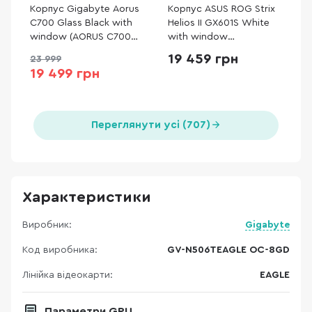
Корпус Gigabyte Aorus
Корпус ASUS ROG Strix
C700 Glass Black with
Helios II GX601S White
window (AORUS C700
with window
GLASS)
(90DC00W3-B39000)
19 459 грн
23 999
19 499 грн
Переглянути усі (707)
Характеристики
Виробник:
Gigabyte
Код виробника:
GV-N506TEAGLE OC-8GD
Лінійка відеокарти:
EAGLE
Параметри GPU