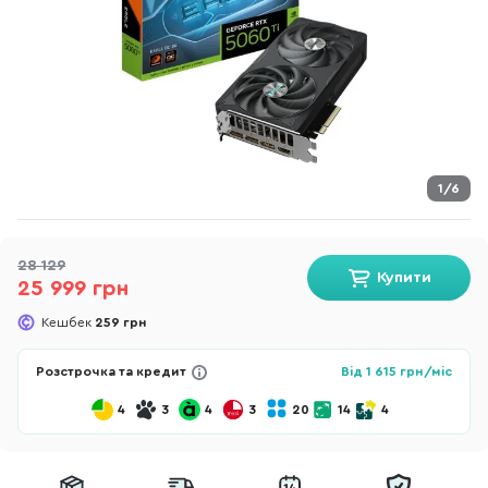
1/6
28 129
Купити
25 999 грн
Кешбек
259 грн
Розстрочка та кредит
Від
1 615
грн/міс
4
3
4
3
20
14
4