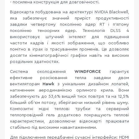
- посилена конструкція для довговічності.
Відеокарта побудована на архітектурі NVIDIA Blackwell,
яка забезпечує значний приріст продуктивності
завдяки четвертому поколінню ядер RT і п’ятому
поколінню тензорних ядер. Технологія DLSS 4
використовує штучний інтелект для підвищення
частоти кадрів і якості зображення, що особливо
помітно в іграх із трасуванням променів. Це дозволяє
досягти кінематографічної графіки навіть на високих
роздільних здатностях.
Система охолодження
WINDFORCE
гарантує
ефективне розсіювання тепла завдяки двом
вентиляторам
Hawk
з унікальним дизайном лопатей,
натхненним аеродинамікою орлиного крила. Вони
забезпечують до 53,6% вищий тиск повітря та на 12,5%
більший об’єм потоку, зберігаючи низький рівень шуму.
Композитні мідні теплові трубки та серверний
теплопровідний гель додатково покращують теплові
характеристики, дозволяючи відеокарті працювати
стабільно під високими навантаженнями.
Для підключення передбачені сучасні інтерфейси: HDMI