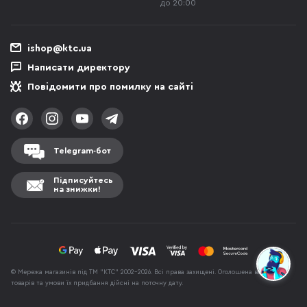
до 20:00
ishop@ktc.ua
Написати директору
Повідомити про помилку на сайті
Telegram-бот
Підписуйтесь
на знижки!
© Мережа магазинів під ТМ "КТС" 2002-2026. Всі права захищені. Оголошена вартість
товарів та умови їх придбання дійсні на поточну дату.