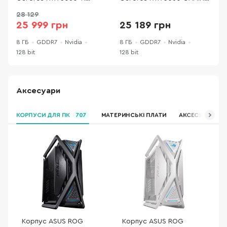
EAGLE OC 8G (GV-
OC V2 8G (GV-
O
28 129
2
N506TEAGLE OC-8GD)
N5060GAMING OCV2-8GD)
25 999 грн
25 189 грн
8 ГБ
GDDR7
Nvidia
8 ГБ
GDDR7
Nvidia
8
128 bit
128 bit
1
Аксесуари
КОРПУСИ ДЛЯ ПК
707
МАТЕРИНСЬКІ ПЛАТИ
АКСЕСУАРИ ДЛЯ
Корпус ASUS ROG
Корпус ASUS ROG