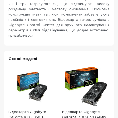
2.1 і три DisplayPort 2.1, що підтримують високу
роздільну здатність і частоту оновлення. Посилена
конструкція плати та якісні компоненти забезпечують
надійність і довговічність. Відеокарта також сумісна з
Gigabyte Control Center для зручного налаштування
параметрів і
RGB-підсвічування
, що додає естетичної
привабливості.
Схожі моделі
Відеокарта Gigabyte
Відеокарта Gigabyte
В
GeForce RTX 5060 Ti
GeForce RTX 5060 GAMING
G