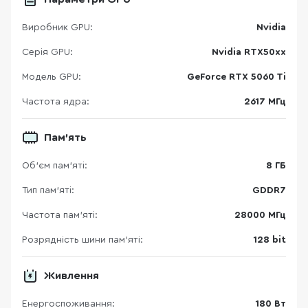
Виробник GPU:
Nvidia
Серія GPU:
Nvidia RTX50xx
Модель GPU:
GeForce RTX 5060 Ti
Частота ядра:
2617 МГц
Пам'ять
Об’єм пам’яті:
8 ГБ
Тип пам’яті:
GDDR7
Частота пам'яті:
28000 МГц
Розрядність шини пам'яті:
128 bit
Живлення
Енергоспоживання:
180 Вт