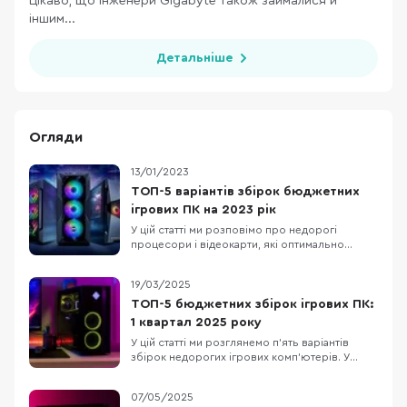
Цікаво, що інженери Gigabyte також займалися й
іншим...
Детальніше
Огляди
13/01/2023
ТОП-5 варіантів збірок бюджетних
ігрових ПК на 2023 рік
У цій статті ми розповімо про недорогі
процесори і відеокарти, які оптимально
підходять один одному і стануть основою для
збірки ігрового комп'ютера. Також порадимо
19/03/2025
для них материнські плати, оперативну
пам'ять і блоки живлення. Отож, п'ять
ТОП-5 бюджетних збірок ігрових ПК:
конфігурацій ПК від мінімальної для
1 квартал 2025 року
кіберспорту до ультимат
У цій статті ми розглянемо п’ять варіантів
збірок недорогих ігрових комп’ютерів. У
кожну конфігурацію входять лише нові
комплектуючі. Також зважимо на те, що Nvidia
07/05/2025
та AMD випустили нові лінійки відеокарт, але