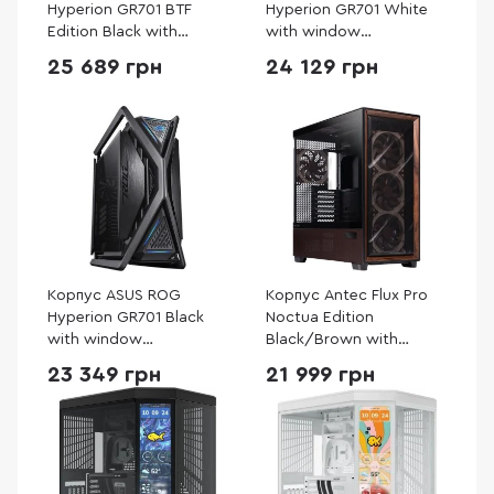
Hyperion GR701 BTF
Hyperion GR701 White
Edition Black with
with window
window (90DC00F0-
(90DC00F3-B39000)
25 689 грн
24 129 грн
B39020)
Корпус ASUS ROG
Корпус Antec Flux Pro
Hyperion GR701 Black
Noctua Edition
with window
Black/Brown with
(90DC00F0-B39000)
window (Antec Flux Pro
23 349 грн
21 999 грн
Noctua Edition)