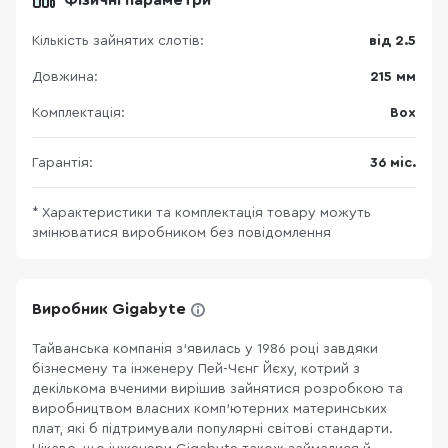
Фізичні параметри
Кількість зайнятих слотів:
від 2.5
Довжина:
215 мм
Комплектація:
Box
Гарантія:
36 міс.
* Характеристики та комплектація товару можуть
змінюватися виробником без повідомлення
Виробник Gigabyte
Тайванська компанія з’явилась у 1986 році завдяки
бізнесмену та інженеру Пей-Чєнг Йєху, котрий з
декількома вченими вирішив зайнятися розробкою та
виробництвом власних комп’ютерних материнських
плат, які б підтримували популярні світові стандарти.