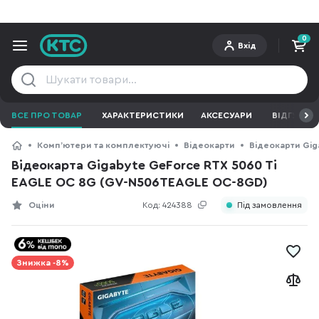
0
Вхід
ВСЕ ПРО ТОВАР
ХАРАКТЕРИСТИКИ
АКСЕСУАРИ
ВІДГУКИ
Компʼютери та комплектуючі
Відеокарти
Відеокарти Gig
Відеокарта Gigabyte GeForce RTX 5060 Ti
EAGLE OC 8G (GV-N506TEAGLE OC-8GD)
Оціни
Код:
424388
Під замовлення
Знижка -8%