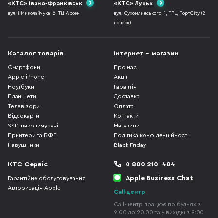
«КТС» Івано-Франківськ
«КТС» Луцьк
вул. І.Миколайчука, 2, ТЦ Арсен
вул. Сухомлинського, 1, ТРЦ ПортCity (2
поверх)
Каталог товарів
Інтернет - магазин
Смартфони
Про нас
Apple iPhone
Акції
Ноутбуки
Гарантія
Планшети
Доставка
Телевізори
Оплата
Відеокарти
Контакти
SSD-накопичувачі
Магазини
Принтери та БФП
Політика конфіденційності
Навушники
Black Friday
КТС Сервіс
0 800 210-484
Apple Business Chat
Гарантійне обслуговування
Авторизація Apple
Call-центр
Call-центр працює по буднях з
9:00 до 20:00 та у вихідні з 9:00