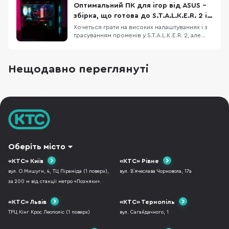
вони ще малодоступні й коштують занадто
Оптимальний ПК для ігор від ASUS –
дорого. Тому в кожному ПК ми підбираємо
збірка, що готова до S.T.A.L.K.E.R. 2 і
оптимальни
не тільки
Хочеться грати на високих налаштуваннях і з
трасуванням променів у S.T.A.L.K.E.R. 2, але
старе залізо вже не тягне? Ми підібрали
відносно недорогу конфігурацію ігрового ПК,
який дозволить не лише пограти з
Нещодавно переглянуті
комфортом, але й стрімити ігри на популярні
платформи. Корпус ASUS A23 Plus, блок
живлення
Оберіть місто
«КТС» Київ
«КТС» Рівне
вул. О.Мишуги, 4, ТЦ Піраміда (1 поверх),
вул. В`ячеслава Чорновола, 17а
за 200 м від станції метро «Позняки».
«КТС» Львів
«КТС» Тернопіль
ТРЦ Кінг Крос Леополіс (1 поверх)
вул. Сагайдачного, 1