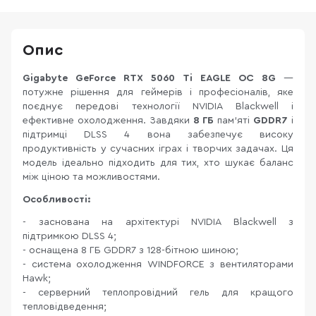
Опис
Gigabyte GeForce RTX 5060 Ti EAGLE OC 8G
—
потужне рішення для геймерів і професіоналів, яке
поєднує передові технології NVIDIA Blackwell і
ефективне охолодження. Завдяки
8 ГБ
пам’яті
GDDR7
і
підтримці DLSS 4 вона забезпечує високу
продуктивність у сучасних іграх і творчих задачах. Ця
модель ідеально підходить для тих, хто шукає баланс
між ціною та можливостями.
Особливості:
- заснована на архітектурі NVIDIA Blackwell з
підтримкою DLSS 4;
- оснащена 8 ГБ GDDR7 з 128-бітною шиною;
- система охолодження WINDFORCE з вентиляторами
Hawk;
- серверний теплопровідний гель для кращого
тепловідведення;