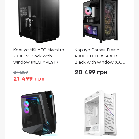
Корпус MSI MEG Maestro
Корпус Corsair Frame
700L PZ Black with
4000D LCD RS ARGB
window (MEG MAESTRO
Black with window (CC-
700L PZ)
9011326-WW)
20 499 грн
24 259
21 499 грн