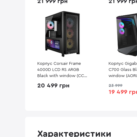
21 999 грн
21 999 гр
Корпус Corsair Frame
Корпус Gigab
4000D LCD RS ARGB
C700 Glass Bl
Black with window (CC-
window (AOR
9011326-WW)
GLASS)
20 499 грн
23 999
19 499 гр
Характеристики