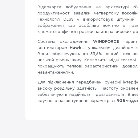
Відеокарта побудована на архітектурі NV
продуктивності завдяки четвертому поколі
Технологія DLSS 4 використовує штучний і
зображення, що особливо помітно в іграх
кінематографічної графіки навіть на високих р
Система охолодження
WINDFORCE
гаран
вентиляторам
Hawk
з унікальним дизайном 
Вони забезпечують до 53,6% вищий тиск пов
низький рівень шуму. Композитні мідні теплов
покращують теплові характеристики, дозвол
навантаженнями.
Для підключення передбачені сучасні інтерфе
високу роздільну здатність і частоту оновлен
забезпечують надійність і довговічність. Від
зручного налаштування параметрів і
RGB-підс