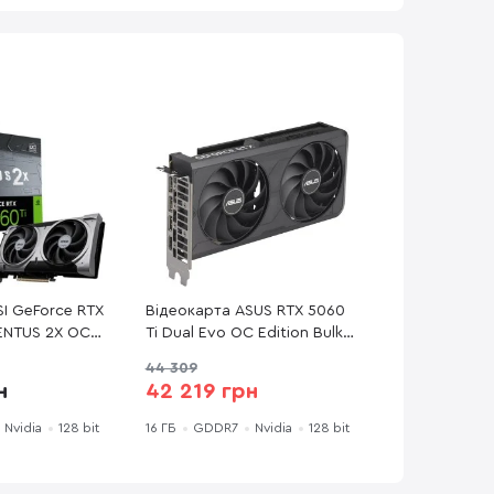
I GeForce RTX
Відеокарта ASUS RTX 5060
VENTUS 2X OC
Ti Dual Evo OC Edition Bulk
(DUAL-RTX5060TI-O16G-EVO)
44 309
н
42 219 грн
Nvidia
128 bit
16 ГБ
GDDR7
Nvidia
128 bit