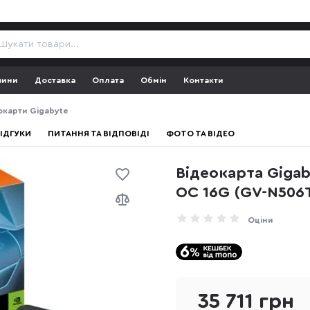
зини
Доставка
Оплата
Обмін
Контакти
окарти Gigabyte
ІДГУКИ
ПИТАННЯ ТА ВІДПОВІДІ
ФОТО ТА ВІДЕО
Відеокарта Gigab
OC 16G (GV-N506
Оціни
35 711 грн