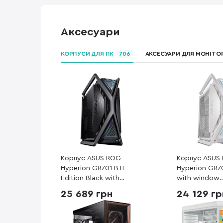
Аксесуари
КОРПУСИ ДЛЯ ПК
706
АКСЕСУАРИ ДЛЯ МОНІТОР
Корпус ASUS ROG
Корпус ASUS
Hyperion GR701 BTF
Hyperion GR7
Edition Black with
with window
window (90DC00F0-
(90DC00F3-B
25 689 грн
24 129 гр
B39020)