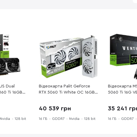
US Dual
Відеокарта Palit GeForce
Відеокарта MS
060 Ti 16GB
RTX 5060 Ti White OC 16GB
5060 Ti 16G 
ion (DUAL-
(NE7506TU19T1-GB2061M)
PLUS
G)
40 539 грн
35 241 гр
Nvidia
128 bit
16 ГБ
GDDR7
Nvidia
128 bit
16 ГБ
GDDR7