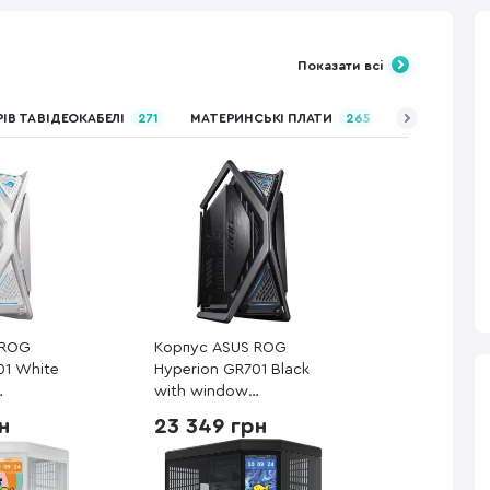
Показати всі
ІВ ТА ВІДЕОКАБЕЛІ
271
МАТЕРИНСЬКІ ПЛАТИ
265
БЛОКИ ЖИВЛ
 ROG
Корпус ASUS ROG
01 White
Hyperion GR701 Black
with window
39000)
(90DC00F0-B39000)
н
23 349 грн