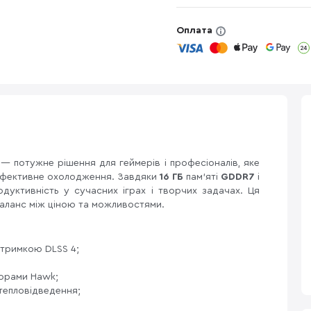
Оплата
— потужне рішення для геймерів і професіоналів, яке
і ефективне охолодження. Завдяки
16 ГБ
пам’яті
GDDR7
і
дуктивність у сучасних іграх і творчих задачах. Ця
баланс між ціною та можливостями.
ідтримкою DLSS 4;
орами Hawk;
тепловідведення;