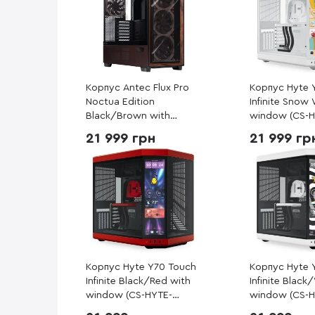
Корпус Antec Flux Pro
Корпус Hyte 
Noctua Edition
Infinite Snow
Black/Brown with
window (CS-H
window (Antec Flux Pro
Y70TTI-WW)
21 999 грн
21 999 гр
Noctua Edition)
Корпус Hyte Y70 Touch
Корпус Hyte 
Infinite Black/Red with
Infinite Black
window (CS-HYTE-
window (CS-H
Y70TTI-RB)
Y70TTI-WB)