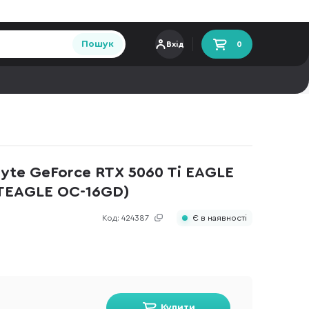
Пошук
Вхід
0
yte GeForce RTX 5060 Ti EAGLE
TEAGLE OC-16GD)
Код:
424387
Є в наявності
Купити