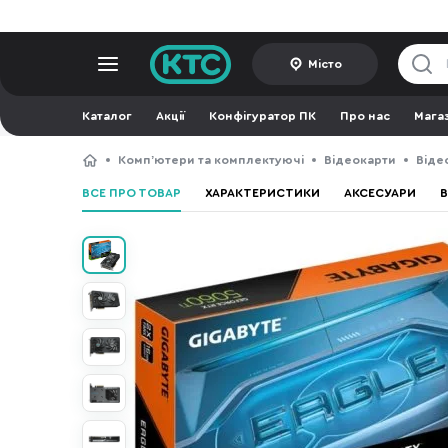
Місто
Каталог
Акції
Конфігуратор ПК
Про нас
Мага
Компʼютери та комплектуючі
Відеокарти
Віде
ВСЕ ПРО ТОВАР
ХАРАКТЕРИСТИКИ
АКСЕСУАРИ
В