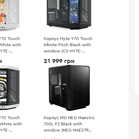
Y70 Touch
Корпус Hyte Y70 Touch
 White with
Infinite Pitch Black with
YTE-
window (CS-HYTE-
Y70TTI-BB)
н
21 999 грн
Y70 Touch
Корпус MSI MEG Maestro
/White with
700L PZ Black with
YTE-
window (MEG MAESTRO
700L PZ)