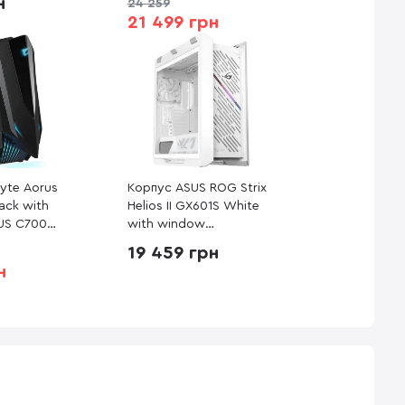
н
24 259
21 499 грн
yte Aorus
Корпус ASUS ROG Strix
ack with
Helios II GX601S White
US C700
with window
(90DC00W3-B39000)
19 459 грн
н