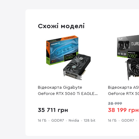
Схожі моделі
Відеокарта Gigabyte
Відеокарта AS
GeForce RTX 5060 Ti EAGLE
GeForce RTX 5
OC 16G (GV-N506TEAGLE
GDDR7 OC Edit
38 999
OC-16GD)
RTX5060TI-O16
35 711 грн
38 199 грн
16 ГБ
GDDR7
Nvidia
128 bit
16 ГБ
GDDR7