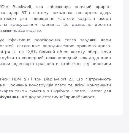
IDIA Blackwell, яка забезпечує значний приріст
нню ядер RT і п’ятому поколінню тензорних ядер.
нтелект для підвищення частоти кадрів і якості
 із трасуванням променів. Це дозволяє досягти
оздільних здатностях.
тує ефективне розсіювання тепла завдяки двом
лопатей, натхненним аеродинамікою орлиного крила.
ітря та на 12,5% більший об’єм потоку, зберігаючи
і трубки та серверний теплопровідний гель додатково
яючи відеокарті працювати стабільно під високими
йси: HDMI 2.1 і три DisplayPort 2.1, що підтримують
ня. Посилена конструкція плати та якісні компоненти
еокарта також сумісна з Gigabyte Control Center для
вічування
, що додає естетичної привабливості.