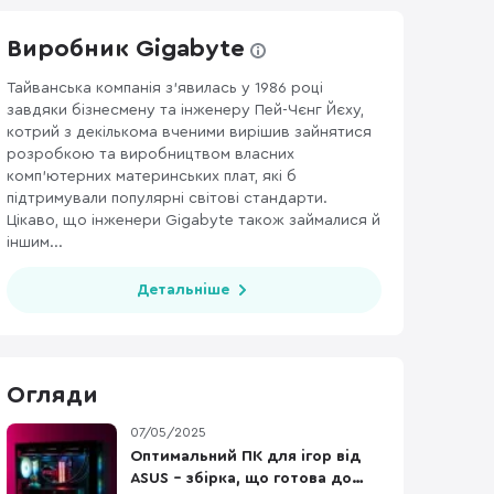
Виробник Gigabyte
Тайванська компанія з’явилась у 1986 році
завдяки бізнесмену та інженеру Пей-Чєнг Йєху,
ЕННЯ ДЛЯ ПК
381
котрий з декількома вченими вирішив зайнятися
розробкою та виробництвом власних
комп’ютерних материнських плат, які б
підтримували популярні світові стандарти.
Цікаво, що інженери Gigabyte також займалися й
іншим...
Детальніше
Огляди
07/05/2025
Оптимальний ПК для ігор від
ASUS – збірка, що готова до