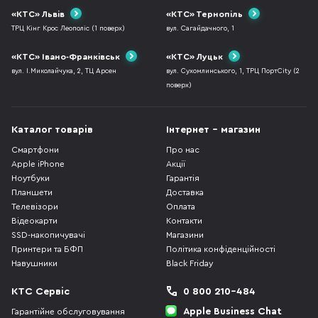
«КТС» Львів
«КТС» Тернопіль
ТРЦ Кінг Крос Леополіс (1 поверх)
вул. Сагайдачного, 1
«КТС» Івано-Франківськ
«КТС» Луцьк
вул. І.Миколайчука, 2, ТЦ Арсен
вул. Сухомлинського, 1, ТРЦ ПортCity (2
поверх)
Каталог товарів
Інтернет - магазин
Смартфони
Про нас
Apple iPhone
Акції
Ноутбуки
Гарантія
Планшети
Доставка
Телевізори
Оплата
Відеокарти
Контакти
SSD-накопичувачі
Магазини
Принтери та БФП
Політика конфіденційності
Навушники
Black Friday
КТС Сервіс
0 800 210-484
Apple Business Chat
Гарантійне обслуговування