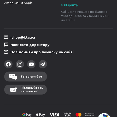
Авторизація Apple
Call-центр
Call-центр працює по буднях з
9:00 до 20:00 та у вихідні з 9:00
до 20:00
ishop@ktc.ua
Написати директору
Повідомити про помилку на сайті
Telegram-бот
Підписуйтесь
на знижки!