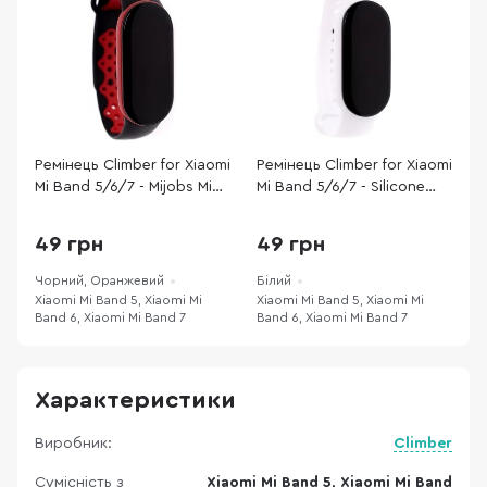
Ремінець Climber for Xiaomi
Ремінець Climber for Xiaomi
Р
Mi Band 5/6/7 - Mijobs Mi
Mi Band 5/6/7 - Silicone
M
sports Black orange
Solid White
T
w
49 грн
49 грн
Чорний, Оранжевий
Білий
З
Xiaomi Mi Band 5, Xiaomi Mi
Xiaomi Mi Band 5, Xiaomi Mi
X
Band 6, Xiaomi Mi Band 7
Band 6, Xiaomi Mi Band 7
B
Характеристики
Виробник:
Climber
Сумісність з
Xiaomi Mi Band 5, Xiaomi Mi Band