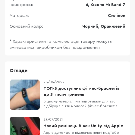
пристроєм:
6, Xiaomi Mi Band 7
Матеріал:
Силікон
Основний колір:
Чорний, Оранжевий
* Характеристики та комплектація товару можуть
змінюватися виробником без повідомлення
Огляди
28/06/2022
ТОП-5 доступних фітнес-браслетів
до 3 тисяч гривень
В цьому матеріалі ми підготували для вас
підбірку з п’яти моделей фітнес-браслетів.
Кожен пристрій з представлених стане
відмінним компаньйоном для занять спортом
29/07/2021
влітку. Деякі моделі позиціонуються
виробниками, як смарт-годинники, а не
Новий ремінець Black Unity від Apple
фітнес-браслети, але насправді — це фітнес-
Apple дуже часто відзначає певні події або