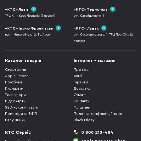
«КТС» Львів
«КТС» Тернопіль
ТРЦ Кінг Крос Леополіс (1 поверх)
вул. Сагайдачного, 1
«КТС» Івано-Франківськ
«КТС» Луцьк
вул. І.Миколайчука, 2, ТЦ Арсен
вул. Сухомлинського, 1, ТРЦ ПортCity (2
поверх)
Каталог товарів
Інтернет - магазин
Смартфони
Про нас
Apple iPhone
Акції
Ноутбуки
Гарантія
Планшети
Доставка
Телевізори
Оплата
Відеокарти
Контакти
SSD-накопичувачі
Магазини
Принтери та БФП
Політика конфіденційності
Навушники
Black Friday
КТС Сервіс
0 800 210-484