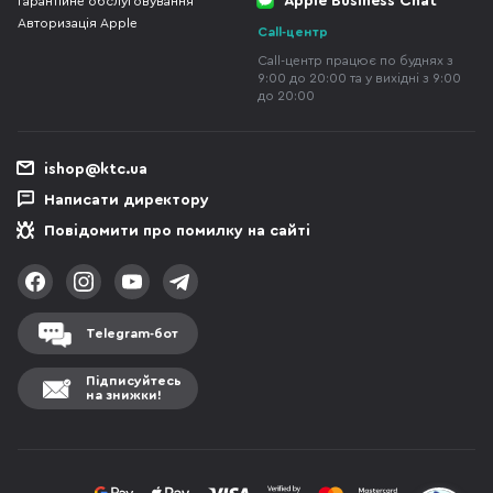
Apple Business Chat
Гарантійне обслуговування
Авторизація Apple
Call-центр
Call-центр працює по буднях з
9:00 до 20:00 та у вихідні з 9:00
до 20:00
ishop@ktc.ua
Написати директору
Повідомити про помилку на сайті
Telegram-бот
Підписуйтесь
на знижки!