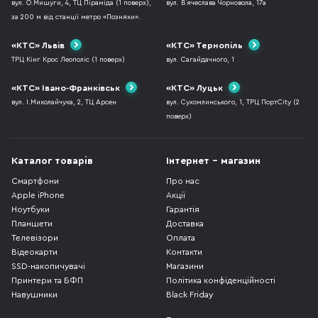
вул. О.Мишуги, 4, ТЦ Піраміда (1 поверх),
вул. В`ячеслава Чорновола, 17а
за 200 м від станції метро «Позняки».
«КТС» Львів
«КТС» Тернопіль
ТРЦ Кінг Крос Леополіс (1 поверх)
вул. Сагайдачного, 1
«КТС» Івано-Франківськ
«КТС» Луцьк
вул. І.Миколайчука, 2, ТЦ Арсен
вул. Сухомлинського, 1, ТРЦ ПортCity (2
поверх)
Каталог товарів
Інтернет - магазин
Смартфони
Про нас
Apple iPhone
Акції
Ноутбуки
Гарантія
Планшети
Доставка
Телевізори
Оплата
Відеокарти
Контакти
SSD-накопичувачі
Магазини
Принтери та БФП
Політика конфіденційності
Навушники
Black Friday