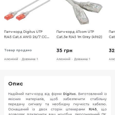
Патч-корд Digitus UTP
Патч-корд ATcom UTP
Пат
RJ45 Cat.6 AWG 26/7 CCA
Cat.5e RJ45 1m Grey (4962)
Cat
PVC 1m Grey (DK-1612-010)
35 грн
32
Товар продано
Алюміній
Довжина: 1
Алюміній
Довжина: 1
Алю
Опис
Надійний патч-корд від фірми
Digitus
. Виготовлений із
якісних матеріалів, щоб забезпечити стабільну
передачу сигналу та необхідну гнучкість кабелю.
Оснащений із двох сторін штекерами
RJ45
, що
дозволяє підключити ваш ноутбук, персональний ПК,