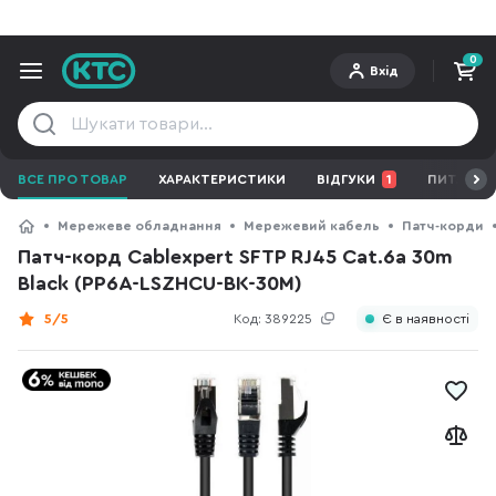
0
Вхід
ВСЕ ПРО ТОВАР
ХАРАКТЕРИСТИКИ
ВІДГУКИ
1
ПИТАННЯ 
Мережеве обладнання
Мережевий кабель
Патч-корди
Патч-корд Cablexpert SFTP RJ45 Cat.6a 30m
Black (PP6A-LSZHCU-BK-30M)
5/5
Код:
389225
Є в наявності