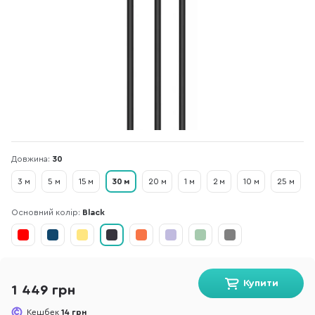
Довжина:
30
3 м
5 м
15 м
30 м
20 м
1 м
2 м
10 м
25 м
Основний колір:
Black
Купити
1 449 грн
Кешбек
14 грн