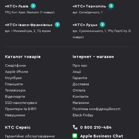
«КТС» Львів
«КТС» Тернопіль
ТРЦ Кінг Крос Леополіс (1 поверх)
вул. Сагайдачного, 1
«КТС» Івано-Франківськ
«КТС» Луцьк
вул. І.Миколайчука, 2, ТЦ Арсен
вул. Сухомлинського, 1, ТРЦ ПортCity (2
поверх)
Каталог товарів
Інтернет - магазин
Смартфони
Про нас
Apple iPhone
Акції
Ноутбуки
Гарантія
Планшети
Доставка
Телевізори
Оплата
Відеокарти
Контакти
SSD-накопичувачі
Магазини
Принтери та БФП
Політика конфіденційності
Навушники
Black Friday
КТС Сервіс
0 800 210-484
Apple Business Chat
Гарантійне обслуговування