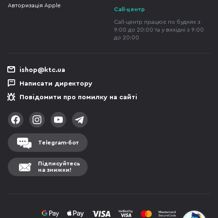
Авторизація Apple
Call-центр
Call-центр працює по буднях з
9:00 до 20:00 та у вихідні з 9:00
до 20:00
ishop@ktc.ua
Написати директору
Повідомити про помилку на сайті
Telegram-бот
Підписуйтесь
на знижки!