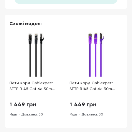
Схожі моделі
Патч-корд Cablexpert
Патч-корд Cablexpert
П
SFTP RJ45 Cat.6a 30m
SFTP RJ45 Cat.6a 30m
S
Black (PP6A-LSZHCU-BK-
Violet (PP6A-LSZHCU-V-
(
30M)
30M)
1 449 грн
1 449 грн
Мідь
Довжина: 30
Мідь
Довжина: 30
М