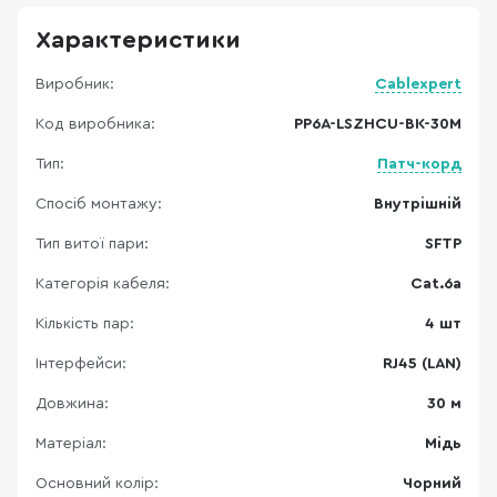
Характеристики
Виробник:
Cablexpert
Код виробника:
PP6A-LSZHCU-BK-30M
Тип:
Патч-корд
Спосіб монтажу:
Внутрішній
Тип витої пари:
SFTP
Категорія кабеля:
Cat.6a
Кількість пар:
4 шт
Інтерфейси:
RJ45 (LAN)
Довжина:
30 м
Матеріал:
Мідь
Основний колір:
Чорний