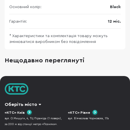
Основний колір:
Black
Гарантія:
12 міс.
* Характеристики та комплектація товару можуть
змінюватися виробником без повідомлення
Нещодавно переглянуті
Оберіть місто
«КТС» Київ
«КТС» Рівне
вул. О.Мишуги, 4, ТЦ Піраміда (1 поверх),
вул. В`ячеслава Чорновола, 17а
за 200 м від станції метро «Позняки».