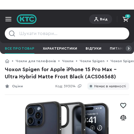
0
Вхід
ВСЕ ПРО ТОВАР
ХАРАКТЕРИСТИКИ
ВІДГУКИ
ПИТАННЯ ТА 
Чохли для телефонів
Чохли
Чохли Spigen
Чохол Spigen
Чохол Spigen for Apple iPhone 15 Pro Max -
Ultra Hybrid Matte Frost Black (ACS06568)
Оціни
Код:
393014
Немає в наявності