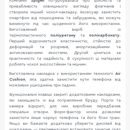
Компанія
Spigen
потурбувалась про цілісність та
привабливість зовнішнього вигляду флагманів і
створила міцний чохол-накладку. Аксесуар захистить
смартфон від пошкоджень та забруднень, які можуть
виникнути під час щоденного його використання.
Виготовлений виріб із
термопластичного
поліуретану
та
полікарбонату
.
Перший відрізняється еластичністю, стійкістю до
деформацій та розривів, амортизаційними та
антиковзаючими якостями. Другий ціниться за
практичність та надійність. В сукупності ці матеріали
роблять чохол зносостійким та міцним.
Виготовлена накладка з використанням технології
Air
Cushion
, яка здатна захистити кути телефона від
можливих ушкоджень при падінні.
Функціональні клавіші закриті додатковими накладками,
які захищають їх від потрапляння бруду. Порти та
камера відкриті, для них виробник передбачив
спеціальні отвори. Форм-фактор чохла дозволяє
захистити лише корпус телефона та його бічні грані.
Якщо ви бажаєте додатково уберегти дисплей від
ушкоджень — рекомендуємо встановити захисне скло