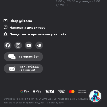
9:00 до 20:00 та у вихідні з 9:00
до 20:00
ishop@ktc.ua
Написати директору
Повідомити про помилку на сайті
Telegram-бот
Підписуйтесь
на знижки!
© Мережа магазинів під ТМ "КТС" 2002-2026. Всі права захищені. Оголошена вартість
товарів та умови їх придбання дійсні на поточну дату.