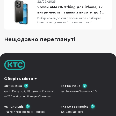
22/02/2023
тестує процесори для Pixel 8 та Pixel 8 Pro
Офіційні верифіковані акаунти в Twitter
Чохли AMAZINGthing для iPhone, які
отримають відмітку Official Apple планує
витримують падіння з висоти до 3
скоротити фразу «Hi
метрів
Вибір чохла до смартфона інколи забирає
більше часу, ніж вибір смартфона, бо
різноманітність кейсів просто зашкалює,
особливо якщо говорити про чохли до
iPhone. Одна з компаній, яка давно себе
Нещодавно переглянуті
зарекомендувала як виробник якісних,
довговічних та красивих аксесуарів до iPhone
— це AMAZINGthing. В них
Оберіть місто
«КТС» Київ
«КТС» Рівне
вул. О.Мишуги, 4, ТЦ Піраміда (1 поверх),
вул. В`ячеслава Чорновола, 17а
за 200 м від станції метро «Позняки».
«КТС» Львів
«КТС» Тернопіль
ТРЦ Кінг Крос Леополіс (1 поверх)
вул. Сагайдачного, 1