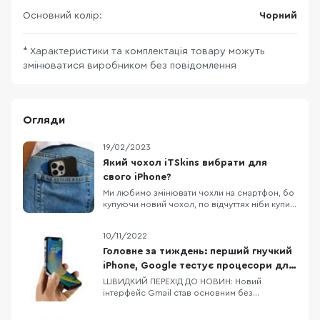
Основний колір:
Чорний
* Характеристики та комплектація товару можуть
змінюватися виробником без повідомлення
Огляди
19/02/2023
Який чохол iTSkins вибрати для
свого iPhone?
Ми любимо змінювати чохли на смартфон, бо
купуючи новий чохол, по відчуттях ніби купив
новий смартфон. Власникам iPhone,
пощастило більше, бо вибір чохлів до Apple
10/11/2022
неймовірно різноманітний. Дивитися картинки
чохлів на сайті звісно приємно, але краще
Головне за тиждень: перший гнучкий
подивитись на них вживу, тому сьогодні
iPhone, Google тестує процесори для
потестимо к
Pixel 8/8 Pro, флагманський процесор
ШВИДКИЙ ПЕРЕХІД ДО НОВИН: Новий
інтерфейс Gmail став основним без
від MediaTek
можливості зміни на попередній Dimensity
9200 — новий процесор від MediaTek Google