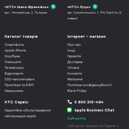
«КТС» Івано-Франківськ
«КТС» Луцьк
вул. І.Миколайчука, 2, ТЦ Арсен
вул. Сухомлинського, 1, ТРЦ ПортCity (2
поверх)
Каталог товарів
Інтернет - магазин
Смартфони
Про нас
Apple iPhone
Акції
Ноутбуки
Гарантія
Планшети
Доставка
Телевізори
Оплата
Відеокарти
Контакти
SSD-накопичувачі
Магазини
Принтери та БФП
Політика конфіденційності
Навушники
Black Friday
КТС Сервіс
0 800 210-484
Apple Business Chat
Гарантійне обслуговування
Авторизація Apple
Call-центр
Call-центр працює по буднях з