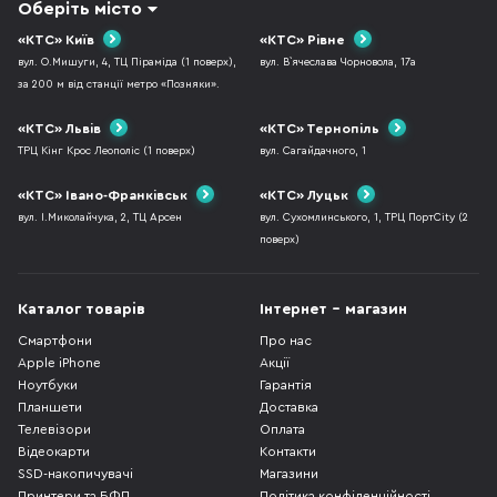
Оберіть місто
«КТС» Київ
«КТС» Рівне
вул. О.Мишуги, 4, ТЦ Піраміда (1 поверх),
вул. В`ячеслава Чорновола, 17а
за 200 м від станції метро «Позняки».
«КТС» Львів
«КТС» Тернопіль
ТРЦ Кінг Крос Леополіс (1 поверх)
вул. Сагайдачного, 1
«КТС» Івано-Франківськ
«КТС» Луцьк
вул. І.Миколайчука, 2, ТЦ Арсен
вул. Сухомлинського, 1, ТРЦ ПортCity (2
поверх)
Каталог товарів
Інтернет - магазин
Смартфони
Про нас
Apple iPhone
Акції
Ноутбуки
Гарантія
Планшети
Доставка
Телевізори
Оплата
Відеокарти
Контакти
SSD-накопичувачі
Магазини
Принтери та БФП
Політика конфіденційності