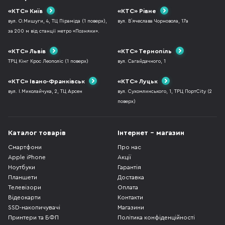
«КТС» Київ
«КТС» Рівне
вул. О.Мишуги, 4, ТЦ Піраміда (1 поверх),
вул. В`ячеслава Чорновола, 17а
за 200 м від станції метро «Позняки».
«КТС» Львів
«КТС» Тернопіль
ТРЦ Кінг Крос Леополіс (1 поверх)
вул. Сагайдачного, 1
«КТС» Івано-Франківськ
«КТС» Луцьк
вул. І.Миколайчука, 2, ТЦ Арсен
вул. Сухомлинського, 1, ТРЦ ПортCity (2
поверх)
Каталог товарів
Інтернет - магазин
Смартфони
Про нас
Apple iPhone
Акції
Ноутбуки
Гарантія
Планшети
Доставка
Телевізори
Оплата
Відеокарти
Контакти
SSD-накопичувачі
Магазини
Принтери та БФП
Політика конфіденційності