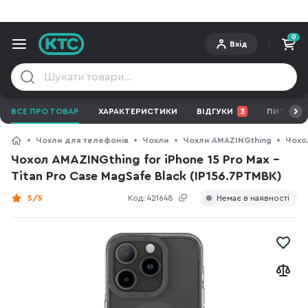
0
Вхід
ВСЕ ПРО ТОВАР
ХАРАКТЕРИСТИКИ
ВІДГУКИ
3
ПИТАННЯ 
Чохли для телефонів
Чохли
Чохли AMAZINGthing
Чохол
Чохол AMAZINGthing for iPhone 15 Pro Max -
Titan Pro Case MagSafe Black (IP156.7PTMBK)
5/5
Код:
421648
Немає в наявності