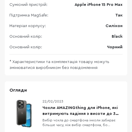
Сумісний пристрій:
Apple iPhone 15 Pro Max
Підтримка MagSafe:
Так
Матеріал корпусу:
Силікон
Основний колір:
Black
Основний колір:
Чорний
* Характеристики та комплектація товару можуть
змінюватися виробником без повідомлення
Огляди
22/02/2023
Чохли AMAZINGthing для iPhone, які
витримують падіння з висоти до 3
метрів
Вибір чохла до смартфона інколи забирає
більше часу, ніж вибір смартфона, бо
різноманітність кейсів просто зашкалює,