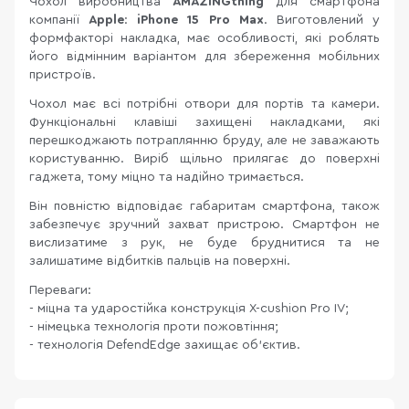
Чохол виробництва
AMAZINGthing
для смартфона
компанії
Apple
:
iPhone 15 Pro Max
. Виготовлений у
формфакторі накладка, має особливості, які роблять
його відмінним варіантом для збереження мобільних
пристроїв.
Чохол має всі потрібні отвори для портів та камери.
Функціональні клавіші захищені накладками, які
перешкоджають потраплянню бруду, але не заважають
користуванню. Виріб щільно прилягає до поверхні
гаджета, тому міцно та надійно тримається.
Він повністю відповідає габаритам смартфона, також
забезпечує зручний захват пристрою. Смартфон не
вислизатиме з рук, не буде бруднитися та не
залишатиме відбитків пальців на поверхні.
Переваги:
- міцна та ударостійка конструкція X-cushion Pro IV;
- німецька технологія проти пожовтіння;
- технологія DefendEdge захищає об'єктив.