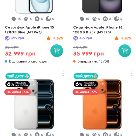
15
4
6
4
15
4
6
4
Смартфон Apple iPhone 15
Смартфон Apple iPhone 16
128GB Blue (MTP43)
128GB Black (MYE73)
329
грн
4,8/5
359
грн
4,8/5
35 499
40 499
32 999 грн
35 999 грн
Відправимо сьогодні
Відправимо 12/08
Знижка -3%
Знижка -6%
15
4
6
4
15
4
6
4