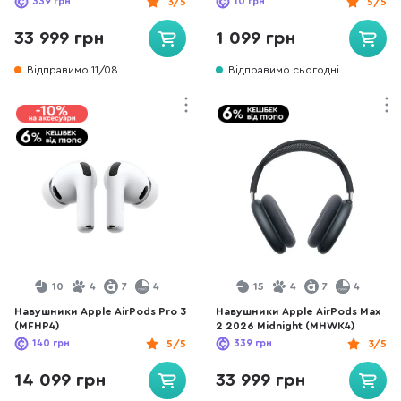
339
грн
3/5
10
грн
5/5
33 999 грн
1 099 грн
Відправимо 11/08
Відправимо сьогодні
10
4
7
4
15
4
7
4
Навушники Apple AirPods Pro 3
Навушники Apple AirPods Max
(MFHP4)
2 2026 Midnight (MHWK4)
140
грн
5/5
339
грн
3/5
14 099 грн
33 999 грн