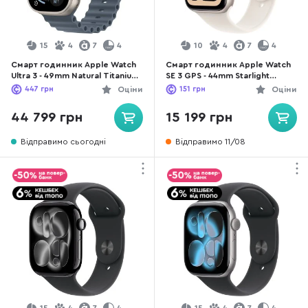
15
4
7
4
10
4
7
4
Смарт годинник Apple Watch
Смарт годинник Apple Watch
Ultra 3 - 49mm Natural Titanium
SE 3 GPS - 44mm Starlight
Case with Anchor Blue Ocean
Aluminium Case with Starlight
447
грн
Оціни
151
грн
Оціни
Band (MEWH4)
Sport Band - M/L (MEHJ4)
44 799 грн
15 199 грн
Відправимо сьогодні
Відправимо 11/08