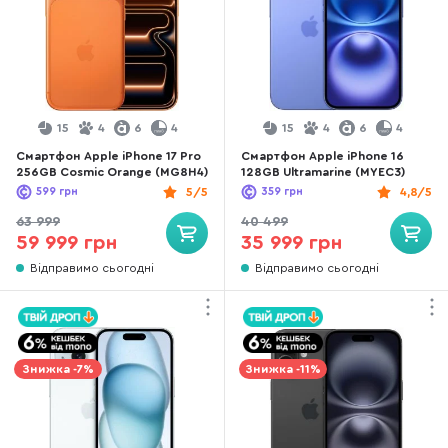
15
4
6
4
15
4
6
4
Смартфон Apple iPhone 17 Pro
Смартфон Apple iPhone 16
256GB Cosmic Orange (MG8H4)
128GB Ultramarine (MYEC3)
599
грн
5/5
359
грн
4,8/5
63 999
40 499
59 999 грн
35 999 грн
Відправимо сьогодні
Відправимо сьогодні
Знижка -7%
Знижка -11%