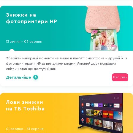
Знижки на
фотопринтери НР
13 липня - 09 серпня
Зберігай найкращі моменти не лише в пам'яті смартфона - друкуй їх із
фотопринтерами HP за вигідними цінами. Якісний друк яскравих
світлин став ще доступнішим.
Детальніше
Ще 1 день
Лови знижки
на ТВ Toshiba
01 серпня - 31 серпня