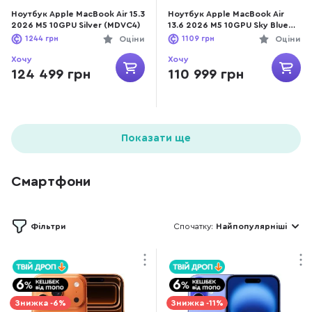
Ноутбук Apple MacBook Air 15.3
Ноутбук Apple MacBook Air
2026 M5 10GPU Silver (MDVC4)
13.6 2026 M5 10GPU Sky Blue
(MDHK4)
1244
грн
Оціни
1109
грн
Оціни
Хочу
Хочу
124 499 грн
110 999 грн
Показати ще
Смартфони
Фільтри
Спочатку:
Найпопулярніші
Знижка -6%
Знижка -11%