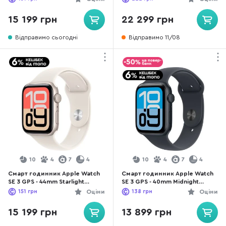
Sport Band - S/M (MEHN4)
Sport Band - S/M
15 199 грн
22 299 грн
Відправимо сьогодні
Відправимо 11/08
10
4
7
4
10
4
7
4
Смарт годинник Apple Watch
Смарт годинник Apple Watch
SE 3 GPS - 44mm Starlight
SE 3 GPS - 40mm Midnight
Aluminium Case with Starlight
Aluminium Case with Midnight
151
грн
Оціни
138
грн
Оціни
Sport Band - S/M (MEHG4)
Sport Band - S/M (MEH94)
15 199 грн
13 899 грн