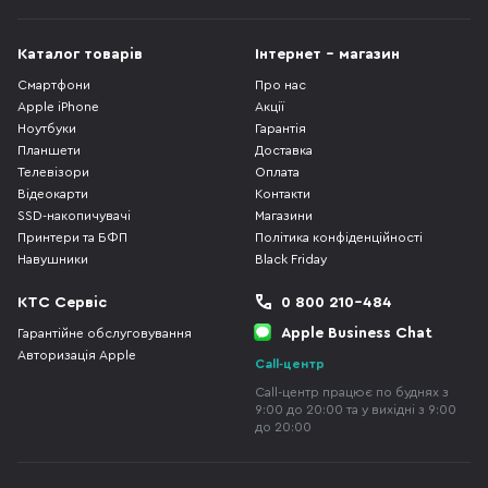
Каталог товарів
Інтернет - магазин
Смартфони
Про нас
Apple iPhone
Акції
Ноутбуки
Гарантія
Планшети
Доставка
Телевізори
Оплата
Відеокарти
Контакти
SSD-накопичувачі
Магазини
Принтери та БФП
Політика конфіденційності
Навушники
Black Friday
КТС Сервіс
0 800 210-484
Apple Business Chat
Гарантійне обслуговування
Авторизація Apple
Call-центр
Call-центр працює по буднях з
9:00 до 20:00 та у вихідні з 9:00
до 20:00