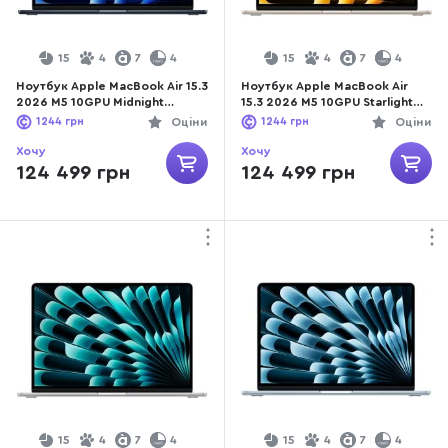
15
4
7
4
15
4
7
4
Ноутбук Apple MacBook Air 15.3
Ноутбук Apple MacBook Air
2026 M5 10GPU Midnight
15.3 2026 M5 10GPU Starlight
(MDVN4)
(MDVF4)
1244
грн
Оціни
1244
грн
Оціни
Хочу
Хочу
124 499 грн
124 499 грн
15
4
7
4
15
4
7
4