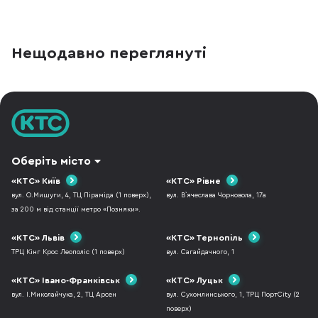
Нещодавно переглянуті
Оберіть місто
«КТС» Київ
«КТС» Рівне
вул. О.Мишуги, 4, ТЦ Піраміда (1 поверх),
вул. В`ячеслава Чорновола, 17а
за 200 м від станції метро «Позняки».
«КТС» Львів
«КТС» Тернопіль
ТРЦ Кінг Крос Леополіс (1 поверх)
вул. Сагайдачного, 1
«КТС» Івано-Франківськ
«КТС» Луцьк
вул. І.Миколайчука, 2, ТЦ Арсен
вул. Сухомлинського, 1, ТРЦ ПортCity (2
поверх)