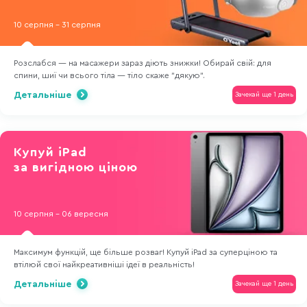
10 серпня - 31 серпня
Розслабся — на масажери зараз діють знижки! Обирай свій: для
спини, шиї чи всього тіла — тіло скаже "дякую".
Детальніше
Зачекай ще 1 день
Купуй iPad
за вигідною ціною
10 серпня - 06 вересня
Максимум функцій, ще більше розваг! Купуй iPad за суперціною та
втілюй свої найкреативніші ідеї в реальність!
Детальніше
Зачекай ще 1 день