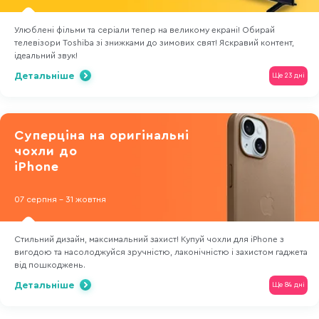
Улюблені фільми та серіали тепер на великому екрані! Обирай
телевізори Toshiba зі знижками до зимових свят! Яскравий контент,
ідеальний звук!
Детальніше
Ще 23 дні
Суперціна на оригінальні
чохли до
iPhone
07 серпня - 31 жовтня
Стильний дизайн, максимальний захист! Купуй чохли для iPhone з
вигодою та насолоджуйся зручністю, лаконічністю і захистом гаджета
від пошкоджень.
Детальніше
Ще 84 дні