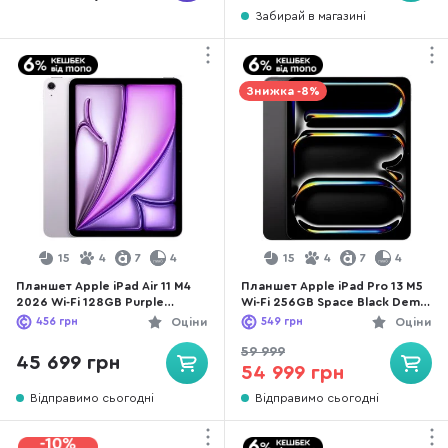
Забирай в магазині
Знижка -8%
15
4
7
4
15
4
7
4
Планшет Apple iPad Air 11 M4
Планшет Apple iPad Pro 13 M5
2026 Wi-Fi 128GB Purple
Wi-Fi 256GB Space Black Demo
(MH344)
(3P009)
456
грн
Оціни
549
грн
Оціни
59 999
45 699 грн
54 999 грн
Відправимо сьогодні
Відправимо сьогодні