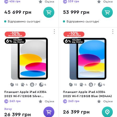
(MH794)
456
грн
Оціни
539
грн
Оціни
45 699 грн
53 999 грн
Відправимо сьогодні
Відправимо сьогодні
15
4
7
4
15
4
7
4
Планшет Apple iPad A3354
Планшет Apple iPad A3354
2025 Wi-Fi 128GB Silver
2025 Wi-Fi 128GB Blue (MD4A4)
(MD3Y4)
263
грн
Оціни
263
грн
Оціни
Хочу
26 399 грн
26 399 грн