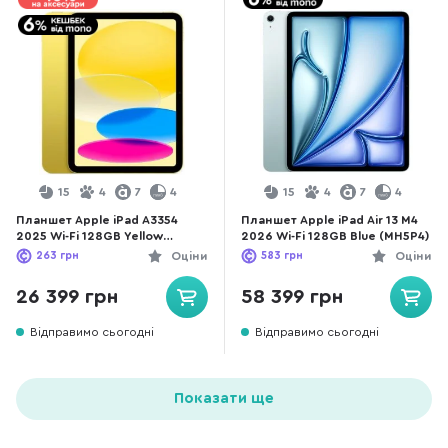
15
4
7
4
15
4
7
4
Планшет Apple iPad A3354
Планшет Apple iPad Air 13 M4
2025 Wi-Fi 128GB Yellow
2026 Wi-Fi 128GB Blue (MH5P4)
(MD4D4)
263
грн
Оціни
583
грн
Оціни
26 399 грн
58 399 грн
Відправимо сьогодні
Відправимо сьогодні
Показати ще