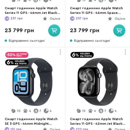
15
4
7
4
15
4
7
4
Смарт годинник Apple Watch
Смарт годинник Apple Watch
Series 11 GPS - 46mm Jet Black
Series 11 GPS - 46mm Space
Aluminium Case with Black Sport
Grey Aluminium Case with Black
237
грн
Оціни
237
грн
Оціни
Band - M/L (MEUX4)
Sport Band - M/L (MEV44)
23 799 грн
23 799 грн
Відправимо сьогодні
Відправимо сьогодні
10
4
7
4
15
4
7
4
Смарт годинник Apple Watch
Смарт годинник Apple Watch
SE 3 GPS - 44mm Midnight
Series 11 GPS - 42mm Jet Black
Aluminium Case with Midnight
Aluminium Case with Black
151
грн
Оціни
222
грн
Оціни