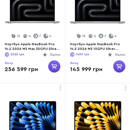
15
4
7
4
15
4
7
4
Ноутбук Apple MacBook Pro
Ноутбук Apple MacBook Pro
14.2 2026 M5 Max 32GPU Silver
14.2 2026 M5 10GPU Silver
(MGDQ4)
(MJ3E4)
2565
грн
Оціни
1459
грн
Оціни
Хочу
Хочу
256 599 грн
145 999 грн