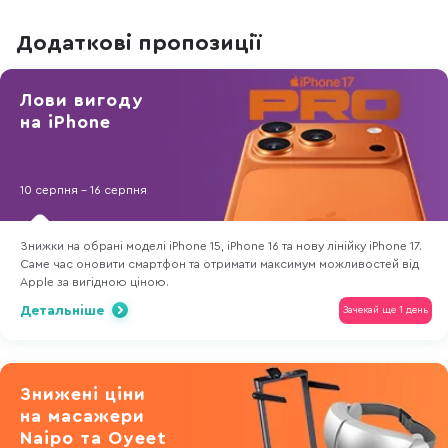
Додаткові пропозиції
Лови вигоду
на iPhone
10 серпня - 16 серпня
Знижки на обрані моделі iPhone 15, iPhone 16 та нову лінійку iPhone 17.
Саме час оновити смартфон та отримати максимум можливостей від
Apple за вигідною ціною.
Детальніше
Зачекай ще 1 день
Знижені ціни
на масажери
Naipo та Оyeet