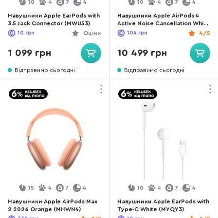
10
4
7
4
10
4
7
4
Навушники Apple EarPods with
Навушники Apple AirPods 4
3.5 Jack Connector (MWU53)
Active Noise Cancellation White
(MXP93)
10
грн
Оціни
104
грн
4/5
1 099 грн
10 499 грн
Відправимо сьогодні
Відправимо сьогодні
15
4
7
4
10
4
7
4
Навушники Apple AirPods Max
Навушники Apple EarPods with
2 2026 Orange (MHWN4)
Type-C White (MYQY3)