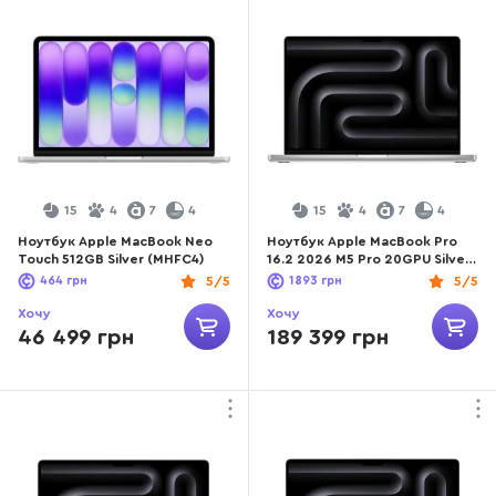
15
4
7
4
15
4
7
4
Ноутбук Apple MacBook Neo
Ноутбук Apple MacBook Pro
Touch 512GB Silver (MHFC4)
16.2 2026 M5 Pro 20GPU Silver
(MGE44)
464
грн
5/5
1893
грн
5/5
Хочу
Хочу
46 499 грн
189 399 грн