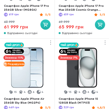
Смартфон Apple iPhone 17 Pro
Смартфон Apple iPhone 17 Pro
256GB Silver (MG8G4)
Max 256GB Cosmic Orange
(MFYN4)
619
грн
5/5
659
грн
5/5
63 999
69 999
61 999 грн
65 999 грн
Відправимо сьогодні
Відправимо сьогодні
Знижка -11%
Знижка -7%
Подарунок
15
4
6
4
15
4
6
4
Смартфон Apple iPhone Air
Смартфон Apple iPhone 15
256GB Sky Blue (MG2P4)
128GB Black (MTP03)
469
грн
5/5
329
грн
4,8/5