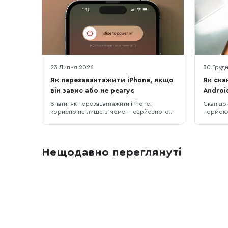
23 Липня 2026
30 Груд
Як перезавантажити iPhone, якщо
Як ска
він завис або не реагує
Androi
Знати, як перезавантажити iPhone,
Скан до
корисно не лише в момент серйозного
нормою:
збою. Іноді достатньо звичайного
роботи,
вимкнення та повторного ввімкнення,
“на вчор
щоб прибрати дрібні підвисання,
сфоткав
зупинити застосунок, який некоректно
приймуть
Нещодавно переглянуті
працює або повернути системі
сірий фо
нормальну роботу. Apple прямо
ідеальни
рекомендує починати саме з такого
розкаже