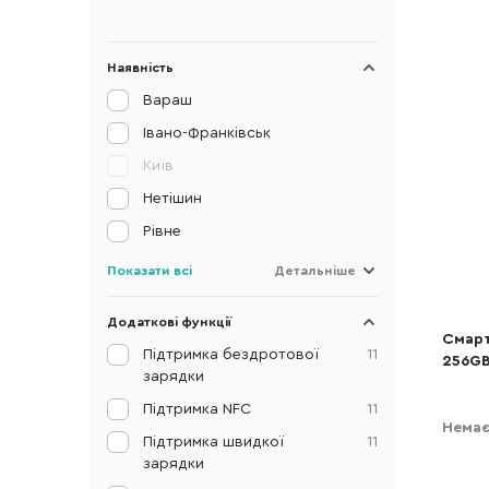
Наявність
Вараш
Івано-Франківськ
Київ
Нетішин
Рівне
Показати всі
Детальніше
Додаткові функції
Смарт
Підтримка бездротової
11
256GB
зарядки
Підтримка NFC
11
Немає
Підтримка швидкої
11
зарядки