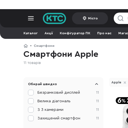
Місто
Каталог
Акції
Конфігуратор ПК
Про нас
Мага
Смартфони
Смартфони Apple
11 товарів
Apple
Обирай швидко
Безрамковий дисплей
11
Велика діагональ
11
З 3 камерами
11
Захищений смартфон
11