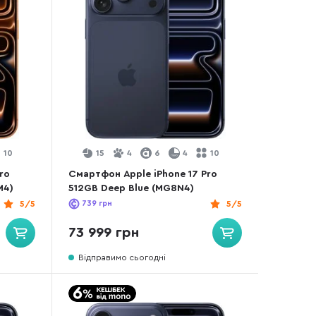
10
15
4
6
4
10
ro
Смартфон Apple iPhone 17 Pro
M4)
512GB Deep Blue (MG8N4)
5/5
739
грн
5/5
73 999 грн
Відправимо сьогодні