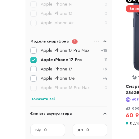
Apple iPhone 14
0
Зниж
Apple iPhone 13
0
Apple Iphone Air
0
Модель смартфона
1
Apple iPhone 17 Pro Max
+18
Apple iPhone 17 Pro
11
Apple iPhone 17
+9
Apple iPhone 17e
+4
Смарт
Apple iPhone 16 Pro Max
0
256GB
Показати всі
609
63 99
Ємність акумулятора
60 9
Відп
від
до