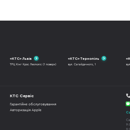
«КТС» Львів
«КТС» Тернопіль
«К
ТРЦ Кінг Крос Леополіс (1 поверх)
вул. Сагайдачного, 1
ву
КТС Сервіс
Гарантійне обслуговування
Авторизація Apple
Ca
Ca
9:
9: