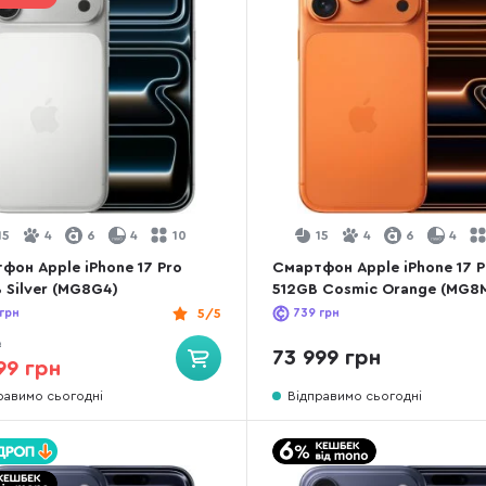
15
4
6
4
10
15
4
6
4
фон Apple iPhone 17 Pro
Смартфон Apple iPhone 17 P
 Silver (MG8G4)
512GB Cosmic Orange (MG8
грн
5/5
739
грн
9
73 999 грн
99 грн
равимо сьогодні
Відправимо сьогодні