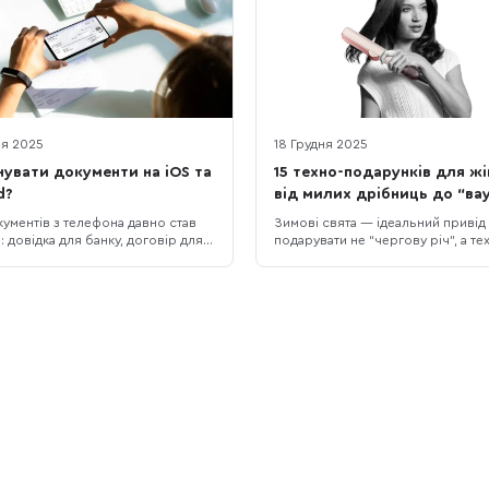
ня 2025
18 Грудня 2025
нувати документи на iOS та
15 техно-подарунків для жі
d?
від милих дрібниць до “вау
гаджетів
кументів з телефона давно став
Зимові свята — ідеальний привід
 довідка для банку, договір для
подарувати не “чергову річ”, а те
 фото паспорта — усе потрібно
подарунок, який реально працю
а”. Але різниця між “аби як
додає комфорту, економить час 
” і сканом, який реально
просто піднімає настрій. У цій до
, величезна: перекоси, тіні й
15 ідей для жінок у порядку зрос
н можуть зіпсувати навіть
бюджету: від приємних дрібниць 
й документ. У цій статті
кожен день” до великих “вау-пода
мо, як
які