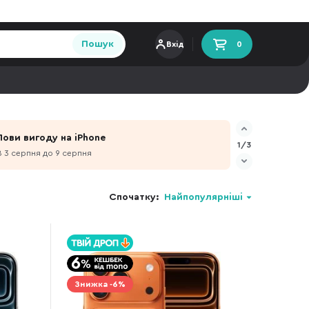
Пошук
Вхід
0
Лови вигоду на iPhone
1/3
З 3 серпня до 9 серпня
Спочатку:
Найпопулярніші
Знижка -6%