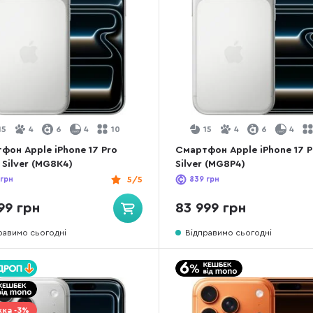
15
4
6
4
10
15
4
6
4
фон Apple iPhone 17 Pro
Смартфон Apple iPhone 17 P
 Silver (MG8K4)
Silver (MG8P4)
грн
5/5
839
грн
99 грн
83 999 грн
равимо сьогодні
Відправимо сьогодні
ка -3%