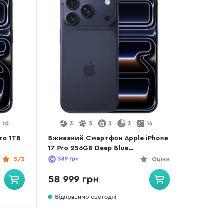
10
3
3
3
3
14
ro 1TB
Вживаний Смартфон Apple iPhone
17 Pro 256GB Deep Blue
(17P256DBREFA++) практично
5/5
589
грн
Оціни
новий
58 999 грн
Відправимо сьогодні