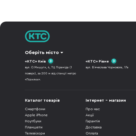
Оберіть місто
«КТС» Київ
«КТС» Рівне
вул. О.Мишуги, 4, ТЦ Піраміда (1
вул. В`ячеслава Чорновола, 17а
поверх), за 200 м від станції метро
«Позняки».
Каталог товарів
Інтернет - магазин
Смартфони
Про нас
Apple iPhone
Акції
Ноутбуки
Гарантія
Планшети
Доставка
Телевізори
Оплата