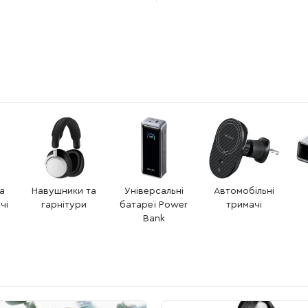
та
Навушники та
Універсальні
Автомобільні
чі
гарнітури
батареї Power
тримачі
Bank