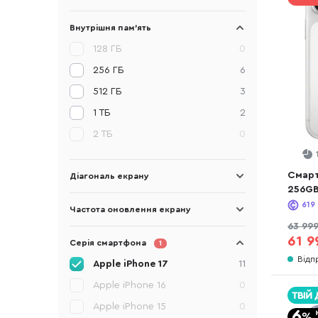
Внутрішня пам'ять
128 ГБ
0
256 ГБ
6
512 ГБ
3
1 ТБ
2
2 ТБ
0
Смарт
Діагональ екрану
256GB
619
Частота оновлення екрану
63 99
61 9
Серія смартфона
1
Відп
Apple iPhone 17
11
Apple iPhone 16
0
Apple iPhone 15
0