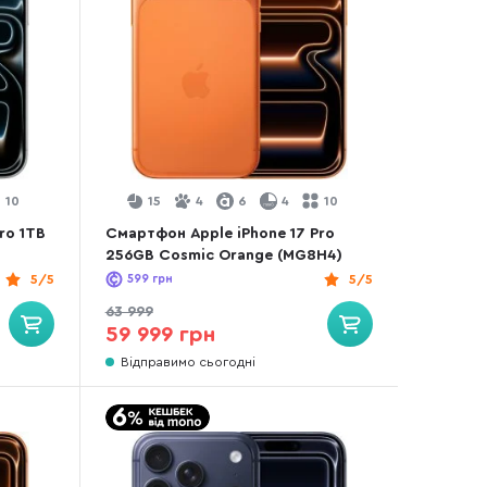
10
15
4
6
4
10
ro 1TB
Смартфон Apple iPhone 17 Pro
256GB Cosmic Orange (MG8H4)
5/5
599
грн
5/5
63 999
59 999 грн
Відправимо сьогодні