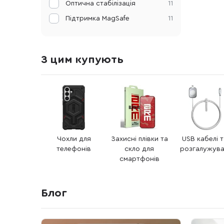
Оптична стабілізація
11
Підтримка MagSafe
11
З цим купують
Чохли для
Захисні плівки та
USB кабелі 
телефонів
скло для
розгалужува
смартфонів
Блог