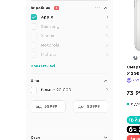
Виробник
1
Apple
11
Samsung
0
Xiaomi
0
Motorola
0
Ulefone
0
Показати всі
Смарт
512GB
739
Ціна
більше 20 000
9
73 9
Відп
від
до
Стан
Зниж