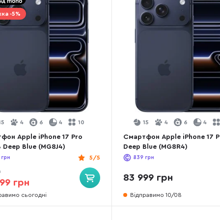
ка -5%
15
4
6
4
10
15
4
6
4
фон Apple iPhone 17 Pro
Смартфон Apple iPhone 17 P
 Deep Blue (MG8J4)
Deep Blue (MG8R4)
грн
5/5
839
грн
9
83 999 грн
99 грн
равимо сьогодні
Відправимо 10/08