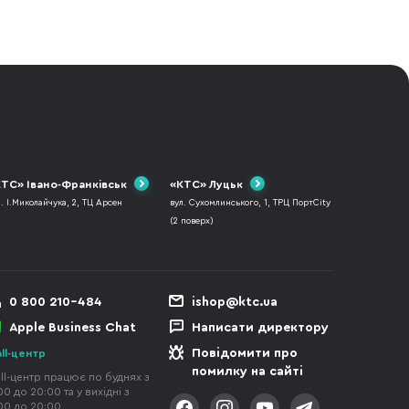
ТС» Івано-Франківськ
«КТС» Луцьк
л. І.Миколайчука, 2, ТЦ Арсен
вул. Сухомлинського, 1, ТРЦ ПортCity
(2 поверх)
0 800 210-484
ishop@ktc.ua
Apple Business Chat
Написати директору
Повідомити про
ll-центр
помилку на сайті
ll-центр працює по буднях з
00 до 20:00 та у вихідні з
00 до 20:00